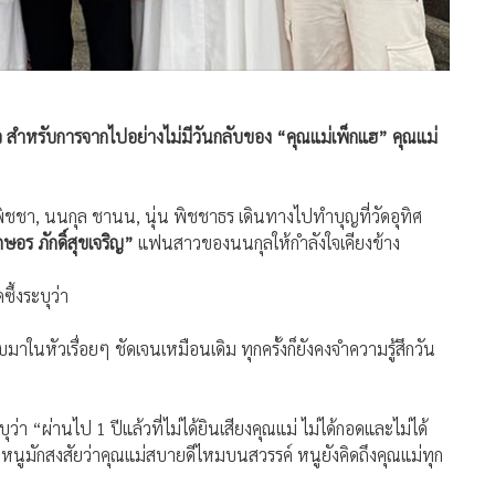
้ว สำหรับการจากไปอย่างไม่มีวันกลับของ “คุณแม่เพ็กแฮ” คุณแม่
ญพิชชา, นนกุล ชานน, นุ่น พิชชาธร เดินทางไปทำบุญที่วัดอุทิศ
อร ภักดิ์สุขเจริญ”
แฟนสาวของนนกุลให้กำลังใจเคียงข้าง
ึ้งระบุว่า
บมาในหัวเรื่อยๆ ชัดเจนเหมือนเดิม ทุกครั้งก็ยังคงจำความรู้สึกวัน
”
ว่า “ผ่านไป 1 ปีแล้วที่ไม่ได้ยินเสียงคุณแม่ ไม่ได้กอดและไม่ได้
 หนูมักสงสัยว่าคุณแม่สบายดีไหมบนสวรรค์ หนูยังคิดถึงคุณแม่ทุก