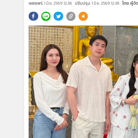
•
Management & HR
เผยแพร่:
1 มิ.ย. 2569 12:36
ปรับปรุง:
1 มิ.ย. 2569 12:36
โดย: ผู้จ
•
MGR Live
•
Infographic
•
การเมือง
•
ท่องเที่ยว
•
กีฬา
•
ต่างประเทศ
•
Special Scoop
•
เศรษฐกิจ-ธุรกิจ
•
จีน
•
ชุมชน-คุณภาพชีวิต
•
อาชญากรรม
•
Motoring
•
เกม
•
วิทยาศาสตร์
•
SMEs
•
หุ้น