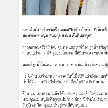
•
อินโดจีน
•
กองทุนรวม
•
Celeb Online
•
Factcheck
เวลาผ่านไปอย่างรวดเร็ว เผลอแป๊บเดียวก็ครบ 1 ปีเต็มแล
•
ญี่ปุ่น
ของพระเอกหนุ่ม “นนกุล ชานน สันตินธรกุล”
•
News1
•
Gotomanager
ล่าสุดครอบครัว นำโดย คุณพ่อ และ 3 พี่น้อง ลูกน้ำ เพ็
ส่วนบุญส่วนกุศลให้คุณแม่ โดยงานนี้ก็มีนางเอก
“แอฟ ทักษ
ขณะที่ลูกน้ำได้เผยภาพบรรยากาศ พร้อมเขียนข้อความสุดซ
“1 ปีผ่านไปเร็วมาก ภาพของวันนี้เมื่อปีที่แล้วยังคงวนกลั
นั้นได้ดี ความรู้สึกเสียใจที่น่ากลัวที่สุดในชีวิต คิดถึงแม่นะ
ด้าน นุ่น น้องสาวคนเล็ก ได้เผยข้อความระลึกถึงคุณแม่ ระบุ
หอมคุณแม่ หนูคิดถึงคุณแม่มาก ๆ ค่ะ 1 ปีผ่านไปเร็วมาก
วันรู้สึกเหมือนคุณแม่ยังอยู่ตรงนี้กับหนูเสมอ