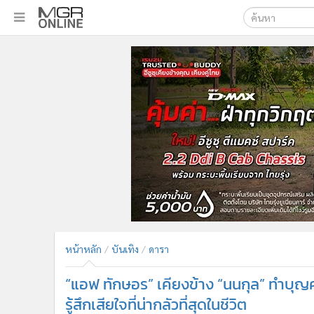
เลือกเครื่องมือท
•
หน้าหลัก
ค้นหา
•
ทันเหตุการณ์
Google
•
ภาคใต้
•
ภูมิภาค
MGR Onl
•
Online Section
ค้นหาขั
•
บันเทิง
•
ผู้จัดการรายวัน
•
คอลัมนิสต์
•
ละคร
•
CbizReview
•
Cyber BIZ
หน้าหลัก
บันเทิง
ดารา
•
ผู้จัดกวน
“แอฟ ทักษอร” เคียงข้าง “นนกุล” ทำบุญค
•
Good health & Well-being
•
Green Innovation & SD
รู้สึกเสียใจที่น่ากลัวที่สุดในชีวิต