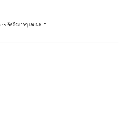
ae.s คิดถึงมากๆ เลยนะ..”