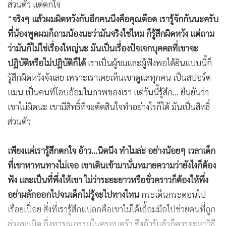
ส่วนตัว แต่ตกใจ
“
จริงๆ แล้วผมผิดหวังกับอีกคนนึงคือคุณต๊อด เรารู้จักกันนะครับ
ที่น้องพูดผมก็ถามน้องนะว่ามันจริงใช่ไหม ก็รู้สึกผิดหวัง แต่ถาม
ว่ามันก็ไม่ใช่เรื่องใหญ่นะ มันเป็นเรื่องปัจเจกบุคคลที่เขาจะ
ปฏิบัติหรือไม่ปฏิบัติก็ได้
เราเป็นผู้ชมและผู้ฟังพอได้ยินแบบนี้ก็
รู้สึกผิดหวังจังเลย เพราะเราเคยเห็นเขาดูแลทุกคน เป็นสปอร์ต
แมน เป็นคนที่โอบอ้อมในภาพของเรา แต่วันนี้รู้สึก... ยืนยันว่า
เขาไม่ผิดนะ เขามีสิทธิ์ที่จะตัดสินใจทำอย่างไรก็ได้ มันเป็นสิทธิ์
ส่วนตัว
เพียงแค่เรารู้สึกตกใจ อ้าว…นิดนึง ทำไมล่ะ อย่างน้อยๆ เวลาเด็ก
ที่เขาหาหนทางไม่เจอ เขาเดินเข้ามานั่นหมายความว่ายังไงก็ต้อง
ฟัง และเป็นที่พึ่งให้เขา ไม่ว่าระยะยาวหรือชั่วคราวก็ต้องให้พึ่ง
อย่าผลักออกไปจนเด็กไม่รู้จะไปทางไหน
กระเด็นกระดอนไป
เรื่อยเปื่อย สิ่งที่เรารู้สึกแปลกคือเขาไม่ได้เอื้อมมือไปช่วยคนที่ถูก
ล่วงละเมิด กึ่งทารุณกรรมในครอบครัว ซึ่งถ้ารู้แล้วก็ควรจะหาวิธี