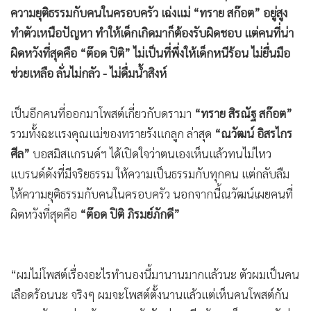
•
Good health & Well-being
ความยุติธรรมกับคนในครอบครัว เฉ่งแม่ “ทราย สก๊อต” อยู่สูง
•
Green Innovation & SD
ทำตัวเหนือปัญหา ทำให้เด็กเกิดมาก็ต้องรับผิดชอบ แต่คนที่น่า
•
Management & HR
ผิดหวังที่สุดคือ “ต๊อด ปิติ” ไม่เป็นที่พึ่งให้เด็กหนีร้อน ไม่ยื่นมือ
•
MGR Live
ช่วยเหลือ ลั่นไม่กลัว - ไม่ดื่มน้ำสิงห์
•
Infographic
•
การเมือง
เป็นอีกคนที่ออกมาโพสต์เกี่ยวกับดรามา
“ทราย สิรณัฐ สก๊อต”
•
ท่องเที่ยว
รวมทั้งฉะแรงคุณแม่ของทรายรังแกลูก ล่าสุด
“ณวัฒน์ อิสรไกร
•
กีฬา
ศีล”
บอสมิสแกรนด์ฯ ได้เปิดใจว่าตนเองเห็นแล้วทนไม่ไหว
•
ต่างประเทศ
แบรนด์ดังที่มีจริยธรรม ให้ความเป็นธรรมกับทุกคน แต่กลับลืม
•
ให้ความยุติธรรมกับคนในครอบครัว นอกจากนี้ณวัฒน์เผยคนที่
Special Scoop
ผิดหวังที่สุดคือ
“ต๊อด ปิติ ภิรมย์ภักดี”
•
เศรษฐกิจ-ธุรกิจ
•
จีน
•
ชุมชน-คุณภาพชีวิต
“ผมไม่โพสต์เรื่องอะไรทำนองนี้มานานมากแล้วนะ ตัวผมเป็นคน
•
อาชญากรรม
เลือดร้อนนะ จริงๆ ผมจะโพสต์ตั้งนานแล้วแต่เห็นคนโพสต์กัน
•
Motoring