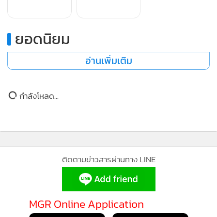
ล่วงละเมิดทางเพศในบ้านอย่างหนัก ผมว่าหนักแน่นอน ทั้งพี่
น้องแท้ๆ พ่อแท้ๆ ญาติแท้ๆ สารพัดลูกเลี้ยง พ่อเลี้ยง แม่เลี้ยง
ยอดนิยม
มันอลหม่านหมด
นี่คือเสียงสะท้อนที่ทุกคนออกมา โซเชียลจะ
ช่วยคุณ ให้คุณได้อยู่ในเซฟตี้โซนได้”
อ่านเพิ่มเติม
กำลังโหลด...
ติดตามข่าวสารผ่านทาง LINE
MGR Online Application