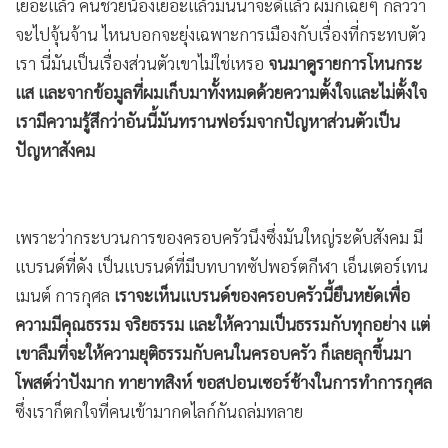
เยอะแล้ว คนช่วยน้องเยอะแล้วมันน่าจะดีแล้ว ผมก็เฉยๆ กลัวว่า
•
เกม
จะไปจุ้นจ้าน ไหนบอกจะยุ่งเฉพาะการเมืองกับเรื่องที่กระทบตัว
•
วิทยาศาสตร์
เรา นี่มันเป็นเรื่องส่วนตัวเขาไม่ใช่เหรอ
จนมาดูรายการโหนกระ
•
SMEs
แส และจากข้อมูลที่ผมเก็บมาทั้งหมดด้วยความตั้งใจและไม่ตั้งใจ
•
หุ้น
เรามีความรู้สึกว่าอันนี้มันทรานฟอร์มจากปัญหาส่วนตัวเป็น
•
อินโดจีน
ปัญหาสังคม
•
กองทุนรวม
•
Celeb Online
•
Factcheck
เพราะว่ากระบวนการของครอบครัวนึงซึ่งมันใหญ่ระดับสังคม มี
•
ญี่ปุ่น
แบรนด์ที่ดัง เป็นแบรนด์ที่มีบทบาทซัปพอร์ตกีฬา เอ็นเตอร์เทน
เมนต์ การกุศล
เราจะเห็นแบรนด์ของครอบครัวนี้ยืนหยัดเพื่อ
•
News1
ความมีคุณธรรม จริยธรรม และให้ความเป็นธรรมกับทุกอย่าง แต่
•
Gotomanager
เขาลืมที่จะให้ความยุติธรรมกับคนในครอบครัว ก็เลยลุกขึ้นมา
โพสต์ว่าปังมาก ทายาทสิงห์ ขอสปอนเซอร์ช้างในการทำการกุศล
ซึ่งเราก็ตกใจที่คนเข้ามากดไลก์กันถล่มทลาย