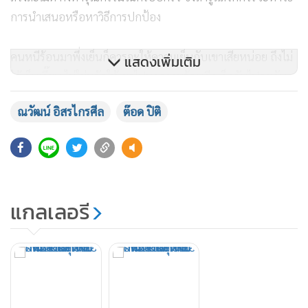
การนำเสนอหรือหาวิธีการปกป้อง
คนหนีร้อนมาพึ่งเย็นก็ควรจะให้ความเย็นกับเขาเสียหน่อย ถึงไม่
แสดงเพิ่มเติม
ได้เย็นเจี๊ยบ ไม่ใช่ผลักให้เขาไปหาความร้อนอีก ก็กลับไปคุยกับ
คุณแม่สิ มันจะร้อนยิ่งขึ้นไง
เหมือนเรามาโรงพักตำรวจต้องให้
ณวัฒน์ อิสรไกรศีล
ต๊อด ปิติ
ความช่วยเหลือไปบอกตำรวจว่าถูกผัวทำร้าย แล้วตำรวจกลับ
บอกว่าก็ไปขอโทษผัวสิ ตำรวจเขาก็ไม่ทำกัน ฉันท์ใดฉันท์นั้น
ผู้ใหญ่ในครอบครัวเขาก็คงไม่น่าทำ
ที่จะมาบอกก็กลับไปคุยกับแม่ ไปขอโทษแม่ ก็ฉันมาฟ้องเธอว่า
แกลเลอรี
เขาทำอย่างนี้กับฉัน ฉันอยู่ไม่ไหว ก็ต้องเรียกคุย ไม่ใช่ให้เขากลับ
ไปขอโทษ
ผมว่านี่มันเป็นเคสสตัสดี้แค่เคสเดียว
ผมว่าในประเทศไทยมีเรื่อง
พวกนี้อีกเป็นแสนครอบครัวที่เกิดการทารุณกรรมโดยเฉพาะการ