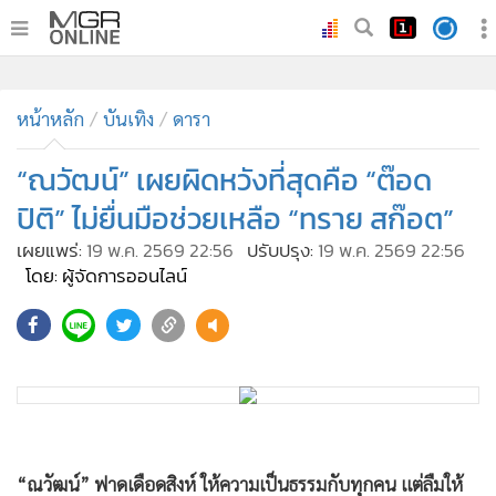
•
หน้าหลัก
•
หน้าหลัก
ทันเหตุการณ์
บันเทิง
ดารา
•
ภาคใต้
“ณวัฒน์” เผยผิดหวังที่สุดคือ “ต๊อด
•
ภูมิภาค
ปิติ” ไม่ยื่นมือช่วยเหลือ “ทราย สก๊อต”
•
Online Section
เผยแพร่:
19 พ.ค. 2569 22:56
ปรับปรุง:
19 พ.ค. 2569 22:56
•
บันเทิง
โดย: ผู้จัดการออนไลน์
•
ผู้จัดการรายวัน
•
คอลัมนิสต์
•
ละคร
•
CbizReview
•
Cyber BIZ
•
ผู้จัดกวน
“ณวัฒน์” ฟาดเดือดสิงห์ ให้ความเป็นธรรมกับทุกคน แต่ลืมให้