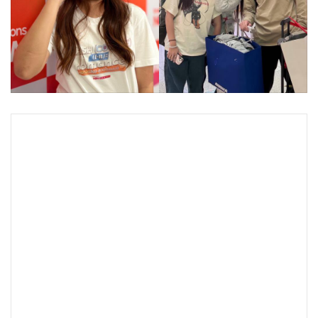
•
Good health & Well-being
•
Green Innovation & SD
•
Management & HR
•
MGR Live
•
Infographic
•
การเมือง
•
ท่องเที่ยว
•
กีฬา
•
ต่างประเทศ
•
Special Scoop
•
เศรษฐกิจ-ธุรกิจ
•
จีน
•
ชุมชน-คุณภาพชีวิต
•
อาชญากรรม
•
Motoring