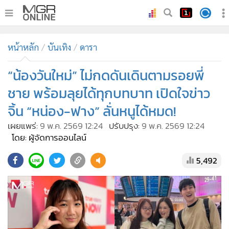
•
หน้าหลัก
หน้าหลัก
บันเทิง
ดารา
•
ทันเหตุการณ์
•
“น้องวันใหม่” ไม่กดดันเดินตามรอยพี่
ภาคใต้
•
ภูมิภาค
ชาย พร้อมลุยได้ทุกบทบาท เปิดใจข่าว
•
Online Section
จิ้น “หน่อง-ฟาง” ลั่นหนูได้หมด!
•
บันเทิง
เผยแพร่:
9 พ.ค. 2569 12:24
ปรับปรุง:
9 พ.ค. 2569 12:24
•
ผู้จัดการรายวัน
โดย: ผู้จัดการออนไลน์
•
คอลัมนิสต์
5,492
•
ละคร
•
CbizReview
•
Cyber BIZ
•
ผู้จัดกวน