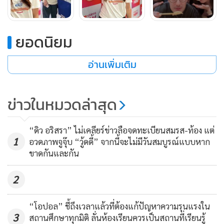
ยอดนิยม
อ่านเพิ่มเติม
“ค่าตัวหนูก็ไม่ค่อยรู้เรื่องหรอกค่ะ เวลามีอะไรก็ให้เฮีย ให้เฮียเก็บ
ข่าวในหมวดล่าสุด
ไว้ก่อนค่ะ
”
“ดิว อริสรา” ไม่เคลียร์ข่าวลือจดทะเบียนสมรส-ท้อง แต่
เผย “เฮียหน่อง” เป็นผู้จัดการส่วนตัว
1
อวดภาพจูจุ๊บ “วู้ดดี้” จากนี้จะไม่มีวันสมบูรณ์แบบหาก
ขาดกันและกัน
2
“ก็น่าจะเฮียหน่องนะคะ ที่ช่วยดูแลเรื่องนี้”
“โอปอล” ชี้ถึงเวลาแล้วที่ต้องแก้ปัญหาความรุนแรงใน
เอาเงินเก็บไปซื้อเค้กวันเกิดให้ “เฮียภัทร์” เพราะอยากให้ความ
3
สถานศึกษาทุกมิติ ลั่นห้องเรียนควรเป็นสถานที่เรียนรู้