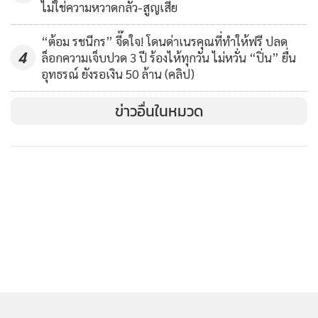
รักกับเฮียๆ บ้าง
ไม่ใช่ความหวาดกลัว-สูญเสีย
“ก็คือใกล้เกิดเฮียภัทร์แล้วค่ะ ก็เลยอยากซื้อเค้กให้เป็นของขวัญ
“ต้อม รชนีกร” จี๊ดใจ! โดนด่าเนรคุณที่ทำให้ฟรี ปลด
วันเกิด แล้วก็บอกเฮียบอย แล้วก็รู้ว่าเฮียภัทร์ชอบกินเค้กมะพร้าว
MGR Online ใช้คุกกี้ (Cookies)
4
ล็อกความเจ็บปวด 3 ปี ร้องไห้ทุกวัน ไม่หวั่น “ปิ่น” ยื่น
แต่ว่าเงินไม่พอ (หัวเราะ) ราคา 700 ค่ะ แล้วหนูมีอยู่ 650
อุทธรณ์ ยังรอเงิน 50 ล้าน (คลิป)
MGR Online ใช้คุกกี้ เพื่อจัดการข้อมูลส่วนบุคคลเพื่อนำเสนอ
ประมาณ อีกวันหนึ่งไปโรงเรียนก็ได้ค่าขนมมา ก็เลยเก็บแล้วก็
ประสบการณ์คอนเทนต์ที่ดีที่สุดให้กับผู้อ่านบนเว็บไซต์ และ
เดี๋ยวเอาไปให้เฮียหน่องค่ะ
คิดว่าเฮียภัทร์ก็น่าจะแปลกใจอยู่
ข่าวอื่นในหมวด
แอพพลิเคชั่น
เงื่อนไขการใช้งานเว็บไซต์
และ
นโยบายสิทธิ
เหมือนกันนะคะหนูว่า เพราะว่าก็ไม่เคยซื้อเค้กให้ใครเหมือนกัน
ส่วนบุคคล
ค่ะ แต่รู้สึกว่าอยากทำอะไรดีๆ บ้าง ให้ความรักกับเฮียๆ มากขึ้น
รับทราบ
ก็บอกแฮปปี้เบิร์ธเดย์ค่ะ ขอให้มีความสุข แล้วก็ที่ร้านก็ขอให้ขาย
ดีๆ”
เฮียๆ แอบเป็นห่วง โตแล้วติดเพื่อน
“ติดที่บ้านเหมือนกันนะคะ (หัวเราะ) จะเป็นเด็กดีค่ะ”
เห็นข่าวคนจิ้น “เฮียหน่อง” กับ “ฟาง ธนันต์ธรญ์ นีระสิงห์” แต่
ส่วนตัวไม่ค่อยรู้เรื่องอะไร