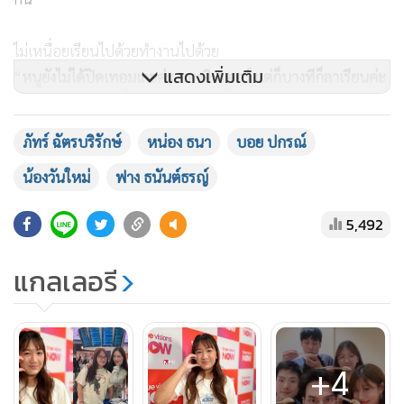
ไม่เหนื่อยเรียนไปด้วยทำงานไปด้วย
แสดงเพิ่มเติม
“
หนูยังไม่ได้ปิดเทอมเลยค่ะ ของอินเตอร์ แต่ก็บางทีก็ลาเรียนค่ะ
แต่ก็ตามงานจากเพื่อนๆ ด้วย ไม่เหนื่อยค่ะ
ก็รู้สึกว่าสนุกค่ะ ทำ
ไปด้วยกัน”
ภัทร์ ฉัตรบริรักษ์
หน่อง ธนา
บอย ปกรณ์
น้องวันใหม่
ฟาง ธนันต์ธรญ์
ไม่รู้เรื่องค่าตัว ให้เฮียเก็บหมด
5,492
แกลเลอรี
+4