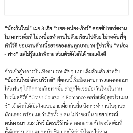
•
เกม
•
วิทยาศาสตร์
•
SMEs
“น้องวันใหม่” เผย 3 เฮีย “บอย-หน่อง-ภัทร์” คอยซัปพอร์ตงาน
•
หุ้น
ในวงการเต็มที่ ไม่เหนื่อยทำงานไปด้วยเรียนไปด้วย ไม่กดดันพี่ๆ
•
อินโดจีน
ทำไว้ดี ชอบงานด้านนี้อยากลองเล่นทุกบทบาท รู้ข่าวจิ้น “หน่อง
•
กองทุนรวม
- ฟาง” แต่ไม่รู้สเปกพี่ชาย ส่วนตัวยังไงก็ได้ ขอแค่ใจดี
•
Celeb Online
•
Factcheck
ก้าวเข้าสู่วงการบันเทิงตามรอยเฮียๆ แบบเต็มตัวแล้ว สำหรับ
•
ญี่ปุ่น
“น้องวันใหม่ ฉัตรบริรักษ์”
ที่ตอนนี้เริ่มมีผลงานการแสดงออกมา
•
News1
ให้แฟนๆ ได้ติดตามกันมากขึ้น ล่าสุดได้เจอน้องวันใหม่ในงาน
•
Gotomanager
โปรโมตซีรีส์ “Crash Course in Romance คอร์ส(ลัด)สูตรโรแมน
ซ์” เจ้าตัวก็ได้เปิดใจแบบฉายเดี่ยวกับสื่อ ถึงการทำงานในฐานะ
นักแสดง พร้อมเผยว่าเฮียทั้ง 3 คน ไม่ว่าจะเป็น
บอย ปกรณ์
,
หน่อง ธนา
และ
ภัทร์ ฉัตรบริรักษ์
ต่างคอยช่วยซัปพอร์ตเต็มที่
ทั้งติวการแสดง ดูแลหน้าเซ็ต และให้กำลังใจอยู่ไม่ห่าง