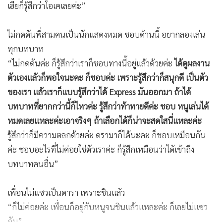
เฮียก็รู้สึกว่าโอเคเลยค่ะ”
ไม่กดดันพี่สามคนเป็นนักแสดงหมด ชอบด้านนี้ อยากลองเล่น
ทุกบทบาท
“ไม่กดดันค่ะ ก็รู้สึกว่าเราก็ชอบทางนี้อยู่แล้วด้วยค่ะ
ได้ดูผลงาน
ตัวเองแล้วก็พอใจนะคะ ก็ชอบค่ะ เพราะรู้สึกว่าก็สนุกดี เป็นตัว
ของเรา แล้วเราก็แบบรู้สึกว่าได้ Express มันออกมา ถ้าได้
บทบาทที่ยากกว่านี้ก็ไหวค่ะ รู้สึกว่าท้าทายดีค่ะ ชอบ หนูเล่นได้
หมดเลยแหละค่ะเอาจริงๆ ถ้าเลือกได้ก็น่าจะสดใสนี่แหละค่ะ
รู้สึกว่าก็มีความตลกด้วยค่ะ ดรามาก็ได้นะคะ ก็ชอบเหมือนกัน
ค่ะ ชอบอะไรที่ไม่ค่อยใช่ตัวเราค่ะ ก็รู้สึกเหมือนว่าได้เข้าถึง
บทบาทคนอื่น”
เพื่อนไม่แซวเป็นดารา เพราะชินแล้ว
“ก็ไม่ค่อยค่ะ เพื่อนก็อยู่กับหนูจนชินแล้วแหละค่ะ ก็เลยไม่แซว
กัน”