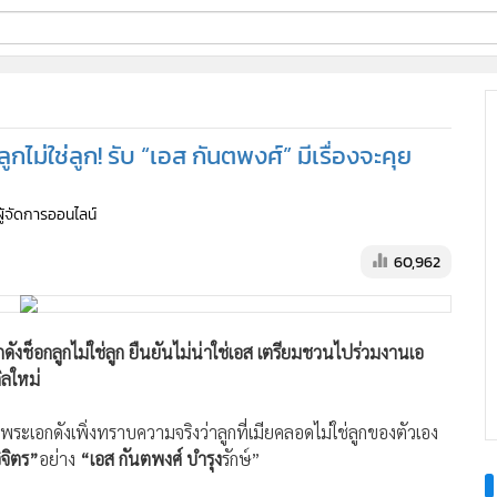
ี่ใช้
ม่ใช่ลูก! รับ “เอส กันตพงศ์” มีเรื่องจะคุย
ine
ผู้จัดการออนไลน์
้นสูง
60,962
ดังช็อกลูกไม่ใช่ลูก ยืนยันไม่น่าใช่เอส เตรียมชวนไปร่วมงานเอ
กิลใหม่
ระเอกดังเพิ่งทราบความจริงว่าลูกที่เมียคลอดไม่ใช่ลูกของตัวเอง
ิจิตร”
อย่าง
“เอส กันตพงศ์ บำรุง
รักษ์”