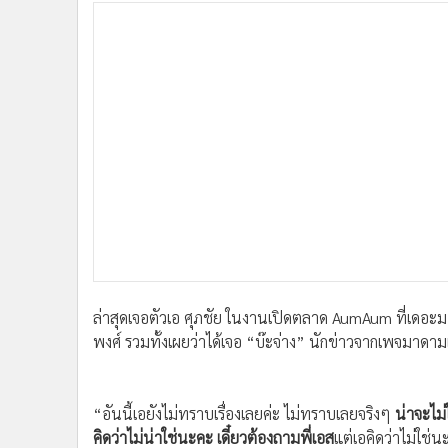
•
Management & HR
•
MGR Live
•
Infographic
•
การเมือง
•
ท่องเที่ยว
•
กีฬา
•
ต่างประเทศ
•
Special Scoop
•
เศรษฐกิจ-ธุรกิจ
•
จีน
•
ชุมชน-คุณภาพชีวิต
•
อาชญากรรม
ล่าสุดเจอตัวเอ ศุภชัย ในงานเปิดตลาด AumAum ที่เดอะมอล
•
Motoring
พงศ์ รวมทั้งเผยว่าได้เจอ “บ๊ะจ่าง” นักข่าวจากเพจมาดามเ
•
เกม
•
วิทยาศาสตร์
•
SMEs
“อันนี้เอยังไม่ทราบเรื่องเลยค่ะ ไม่ทราบเลยจริงๆ
น่าจะไม่
•
หุ้น
คิดว่าไม่น่าใช่นะคะ เดี๋ยวต้องถามพี่เอส
แต่เอคิดว่าไม่ใช่น