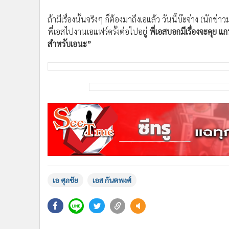
•
อินโดจีน
ถ้ามีเรื่องนั้นจริงๆ ก็ต้องมาถึงเอแล้ว วันนี้บ๊ะจ่าง (นักข่า
•
กองทุนรวม
พี่เอสไปงานเอแฟร์ครั้งต่อไปอยู่
พี่เอสบอกมีเรื่องจะคุย แก
•
Celeb Online
สำหรับเอนะ”
•
Factcheck
•
ญี่ปุ่น
•
News1
•
Gotomanager
เอ ศุภชัย
เอส กันตพงศ์