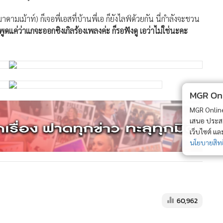
วมาดามเม้าท์) ก็เจอพี่เอสที่บ้านพี่เอ ก็ยังไลฟ์ด้วยกัน นี่กำลังจะชวน
พูดแค่ว่าแกจะออกซิงเกิลร้องเพลงค่ะ ก็รอฟังดู เอว่าไม่ใช่นะคะ
MGR Onli
MGR Online 
เสนอ ประสบก
เว็บไซต์ แ
นโยบายสิทธ
60,962