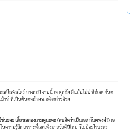
ล์ไลฟ์สโตร์ บางกะปิ งานนี้ เอ ศุภชัย ยืนยันไม่น่าใช่เอส กันต
ม้าท์ ที่เป็นต้นตออักษรย่อดังกล่าวด้วย
ใช่นะคะ เดี๋ยวเอลองถามดูนะคะ (คนคิดว่าเป็นเอส กันตพงศ์?) เอ
ะในความรู้สึก เพราะพี่เอสเพิ่งมาสวัสดีปีใหม่ ก็ไม่มีอะไรนะคะ