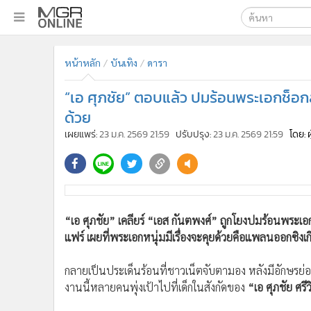
เลือกเครื่องมือท
•
หน้าหลัก
หน้าหลัก
บันเทิง
ดารา
ค้นหา
•
ทันเหตุการณ์
Google
•
ภาคใต้
“เอ ศุภชัย” ตอบแล้ว ปมร้อนพระเอกช็อกลูกไ
•
ภูมิภาค
MGR Onl
ด้วย
•
Online Section
เผยแพร่:
23 ม.ค. 2569 21:59
ปรับปรุง:
23 ม.ค. 2569 21:59
โดย: 
ค้นหาขั
•
บันเทิง
•
ผู้จัดการรายวัน
•
คอลัมนิสต์
•
ละคร
“เอ ศุภชัย” เคลียร์ “เอส กันตพงศ์” ถูกโยงปมร้อนพระเอก
•
CbizReview
แฟร์ เผยที่พระเอกหนุ่มมีเรื่องจะคุยด้วยคือแพลนออกซิงเ
•
Cyber BIZ
•
ผู้จัดกวน
กลายเป็นประเด็นร้อนที่ชาวเน็ตจับตามอง หลังมีอักษรย่อพ
•
Good health & Well-being
งานนี้หลายคนพุ่งเป้าไปที่เด็กในสังกัดของ
“เอ ศุภชัย ศรีว
•
Green Innovation & SD