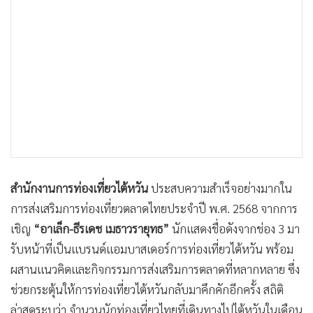
•
เกม
•
วิทยาศาสตร์
•
SMEs
•
หุ้น
•
อินโดจีน
•
กองทุนรวม
•
Celeb Online
•
Factcheck
•
ญี่ปุ่น
สำนักงานการท่องเที่ยวไต้หวัน
ประสบความสำเร็จอย่างมากใน
•
News1
การส่งเสริมการท่องเที่ยวตลาดไทยประจำปี พ.ศ. 2568 จากการ
•
Gotomanager
เชิญ
“อาเล็ก-ธีรเดช เมธาวรายุทธ”
นักแสดงชื่อดังจากช่อง 3 มา
รับหน้าที่เป็นแบรนด์แอมบาสเดอร์การท่องเที่ยวไต้หวัน พร้อม
ผสานแนวคิดและกิจกรรมการส่งเสริมการตลาดที่หลากหลาย ซึ่ง
ช่วยกระตุ้นให้การท่องเที่ยวไต้หวันกลับมาคึกคักอีกครั้ง สถิติ
ล่าสุดระบุว่า จำนวนนักท่องเที่ยวไทยที่เดินทางไปไต้หวันในเดือน