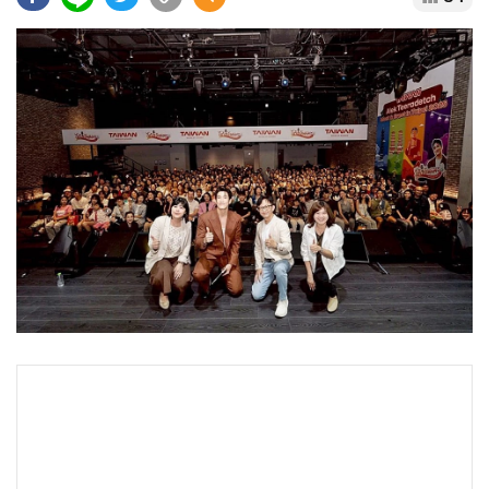
•
Good health & Well-being
•
Green Innovation & SD
•
Management & HR
•
MGR Live
•
Infographic
•
การเมือง
•
ท่องเที่ยว
•
กีฬา
•
ต่างประเทศ
•
Special Scoop
•
เศรษฐกิจ-ธุรกิจ
•
จีน
•
ชุมชน-คุณภาพชีวิต
•
อาชญากรรม
•
Motoring