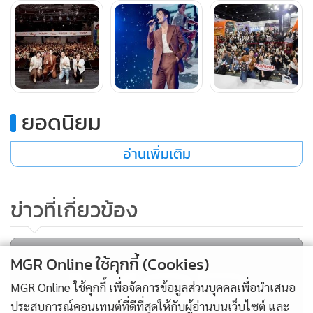
และอินฟลูเอนเซอร์ของไทย 4 คณะไปสำรวจเส้นทางลับที่ฮัว
เหลียนและไถตง รวมไปถึงการจัดงานอีเวนต์ในกรุงเทพฯ 3 ครั้ง
เพื่อกระตุ้นการรับรู้และความต้องการไปท่องเที่ยวที่ไต้หวันแก่
นักท่องเที่ยวชาวไทย
สถิตินักท่องเที่ยวชาวไทยที่เดินทางไปเยือนไต้หวันในเดือน
ยอดนิยม
สิงหาคม เพิ่มขึ้นถึง 19.12% จากช่วงเวลาเดียวกันของปีที่ผ่านมา
อ่านเพิ่มเติม
นับเป็นอัตราการเติบโตประจำเดือนที่สูงที่สุดของปีนี้ ซึ่งแสดงถึง
ความสำเร็จของกลยุทธ์ส่งเสริมการท่องเที่ยวของปีนี้อย่าง
ประจักษ์ชัด โดย ซินดี้ เฉิน ผู้อำนวยการสำนักงานการท่องเที่ยว
ข่าวที่เกี่ยวข้อง
ไต้หวันประจำกรุงเทพฯ กล่าวว่า “ในปีนี้สำนักงานการท่องเที่ยว
ไต้หวันได้นำความนิยมของนักแสดงชื่อดัง การโฆษณา และการ
ประชาสัมพันธ์ผ่านอินฟลูเอนเซอร์ มาผสานกับแผนส่งเสริมท่อง
MGR Online ใช้คุกกี้ (Cookies)
เที่ยว ผลักดันการประชาสัมพันธ์ให้เกิดการเดินทางท่องเที่ยวจริง
MGR Online ใช้คุกกี้ เพื่อจัดการข้อมูลส่วนบุคคลเพื่อนำเสนอ
ซึ่งอัตราการเติบโตในเดือนสิงหาคมนี้พิสูจน์ได้ว่ากลยุทธ์ดังกล่าว
ประสบการณ์คอนเทนต์ที่ดีที่สุดให้กับผู้อ่านบนเว็บไซต์ และ