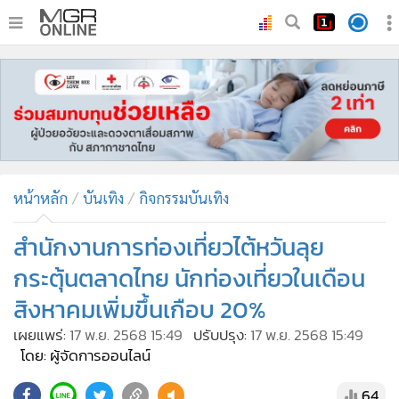
•
หน้าหลัก
•
ทันเหตุการณ์
•
ภาคใต้
•
ภูมิภาค
•
Online Section
หน้าหลัก
บันเทิง
กิจกรรมบันเทิง
•
บันเทิง
•
ผู้จัดการรายวัน
สำนักงานการท่องเที่ยวไต้หวันลุย
•
คอลัมนิสต์
กระตุ้นตลาดไทย นักท่องเที่ยวในเดือน
•
ละคร
สิงหาคมเพิ่มขึ้นเกือบ 20%
•
CbizReview
เผยแพร่:
17 พ.ย. 2568 15:49
ปรับปรุง:
17 พ.ย. 2568 15:49
•
Cyber BIZ
โดย: ผู้จัดการออนไลน์
•
ผู้จัดกวน
64