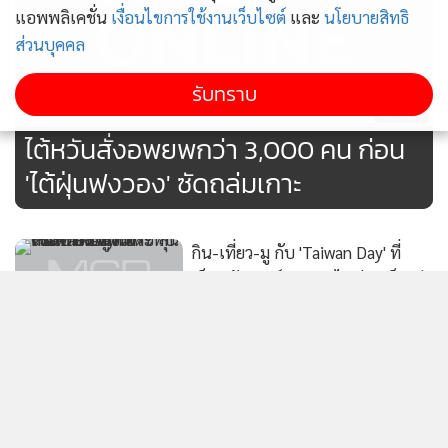
ประสบผลสำเร็จ และคาดว่าจะยังคงเติบโตเพิ่มขึ้นอย่างต่อเนื่อง
แอพพลิเคชั่น
เงื่อนไขการใช้งานเว็บไซต์
และ
นโยบายสิทธิ
โดยในอนาคตสำนักงานการท่องเที่ยวไต้หวันยังวางแผนร่วมมือ
ส่วนบุคคล
กับสายการบิน บริษัททัวร์ และผู้ให้บริการบัตรเครดิต เพื่อมอบ
สิทธิพิเศษสำหรับนักท่องเที่ยวไทย ควบคู่ไปกับการใช้ความนิยม
รับทราบ
592
ของอินฟลูเอนเซอร์ในการประชาสัมพันธ์เส้นทางท่องเที่ยวที่
ไต้หวันสั่งอพยพกว่า 3,000 คน ก่อน
หลากหลาย เช่น การเที่ยวเชิงวัฒนธรรม การลิ้มรสอาหารระดับมิ
'ไต้ฝุ่นฟงวอง' ซัดถล่มเกาะ
ชลิน บิบ กูร์มองด์ การท่องเที่ยวเพื่อผ่อนคลาย และการท่อง
เที่ยวที่เป็นมิตรกับทุกเพศสภาพ เพื่อยกระดับความหลากหลาย
ของการท่องเที่ยวอย่างมีคุณภาพ”
กิน-เที่ยว-มู กับ 'Taiwan Day' ที่
เซ็นทรัลเวิลด์ กระทบไหล่อาเล็ก-ธีร
นอกจากนี้สำนักงานการท่องเที่ยวไต้หวันยังผลักดันไปถึงกลุ่มผู้
เดช ลุ้นตั๋วเครื่องบินฟรี!
140
โดยสารที่มาแวะต่อเครื่องบินที่ไต้หวัน โดยล่าสุดได้เปิดตัว
แคมเปญ Taiwan the Lucky Land สำหรับผู้ที่ไม่ได้ถือ
“Taiwan Day เทศกาลอาหารและ
หนังสือเดินทางไต้หวันซึ่งมาต่อเครื่องบินที่ท่าอากาศยานเถา
การท่องเที่ยวไต้หวัน” เตรียมเปิด
หยวนโดยพำนักในไต้หวันไม่เกิน 24 ชั่วโมง จะได้รับคูปองใช้จ่าย
ฉากที่เซ็นทรัลเวิลด์! พบแขกรับเชิญ
110
ภายในสนามบิน มูลค่า 600 ดอลลาร์ไต้หวัน สามารถลงทะเบียน
แสดงเพิ่มเติม
สุดพิเศษ “อาเล็ก-ธีรเดช” และ