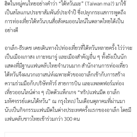
ฮิตในหมู่คนไทยอย่างคำว่า “ไต้หวันมะ” (Taiwan ma?) มาใช้
เป็นสโลแกนประชาสัมพันธ์ประจำปี ซึ่งปลุกกระแสการพูดถึง
การท่องเที่ยวไต้หวันบนสื่อสังคมออนไลน์ในตลาดไทยได้เป็น
อย่างดี
อาเล็ก-ธีรเดช เคยเดินทางไปท่องเที่ยวที่ไต้หวันหลายครั้ง ไว่ว่าจะ
เป็นเมืองเกาสง เกาะหมาจู่ และเมืองสำคัญอื่น ๆ ทั้งยังเป็นนัก
แสดงที่มีฐานแฟนคลับไทยจำนวนมาก สำนักงานการท่องเที่ยว
ไต้หวันจึงผนวกเอาเสน่ห์เฉพาะตัวของอาเล็กเข้ากับการสร้าง
ความร่วมมือกับบริษัททัวร์ สายการบิน และแพลตฟอร์มท่อง
เที่ยวออนไลน์ต่าง ๆ เปิดตัวแพ็กเกจ “ทริปแฟนมีต อาเล็ก
มหัศจรรย์แดนไต้หวัน” ณ กรุงไทเป ในเดือนตุลาคมที่ผ่านมา
นับเป็นกิจกรรมแฟนมีตในต่างประเทศครั้งแรกของอาเล็ก โดยมี
แฟนคลับชาวไทยเข้าร่วมกว่า 300 คน