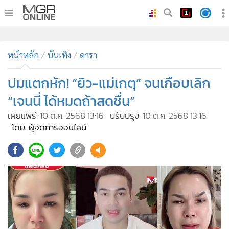
•
หน้าหลัก
•
หน้าหลัก
ทันเหตุการณ์
บันเทิง
ดารา
•
ภาคใต้
ปมแตกหัก! “ยิว-แม่เกตุ” จนเกือบเลิก
•
ภูมิภาค
“เจนนี่ ได้หมดถ้าสดชื่น”
•
Online Section
เผยแพร่:
10 ต.ค. 2568 13:16
ปรับปรุง:
10 ต.ค. 2568 13:16
•
บันเทิง
โดย: ผู้จัดการออนไลน์
•
ผู้จัดการรายวัน
•
คอลัมนิสต์
•
ละคร
•
CbizReview
•
Cyber BIZ
•
ผู้จัดกวน