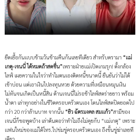
•
Good health & Well-being
•
Green Innovation & SD
•
Management & HR
•
MGR Live
•
Infographic
•
การเมือง
ยืดเยื้อกันแบบข้ามวันข้ามคืนกันเลยทีเดียว สำหรับดรามา
“แม่
•
ท่องเที่ยว
เกตุ-เจนนี่ ได้หมดถ้าสดชื่น”
เพราะฝ่ายแม่เปิดเกมรุก! ตั้งกล้อง
•
กีฬา
ไลฟ์ เผยความในใจว่าทำไมตนเองติดหนี้ขนาดนี้ ยืนยันว่าไม่ได้
•
ต่างประเทศ
เข้าบ่อน แต่เอาเงินไปลงทุนหวย ด้วยความที่เหมือนหมุนเงิน
•
Special Scoop
ไม่ทันจนเกิดเป็นหนี้สิน ด้านเจนนี่ไม่รอช้าไลฟ์สดร่ายยาว พร้อม
•
เศรษฐกิจ-ธุรกิจ
น้ำตา เล่าทุกอย่างในชีวิตครอบครัวตนเอง โดนไลฟ์สดปิดยอดไป
•
จีน
กว่า 20 กว่าล้านบาท จากนั้น
“ยิว ฉัตรมงคล สมแก้ว”
สามีของ
•
ชุมชน-คุณภาพชีวิต
เจนนี่ก็ขอพูดบ้าง เล่าต้นตอว่าทำไมถึงไม่คุยกับ “แม่เกตุ” เพราะ
•
อาชญากรรม
แฟนใหม่ของแม่ได้โทร.ไปข่มขู่ครอบครัวตนเอง ถึงขั้นขู่ฆ่าเลยที
•
Motoring
เดียว