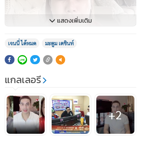
แสดงเพิ่มเติม
เจนนี่ ได้หมด
มะตูม เตชินท์
แกลเลอรี
+2