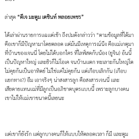
•
เกม
•
วิทยาศาสตร์
ล่าสุด
“ดีเจ มะตูม เตชินท์ พลอยเพชร”
•
SMEs
•
หุ้น
ได้เล่าผ่านรายการแฉแต่เช้า ถึงปมดังกล่าวว่า “ตามข้อมูลที่ได้มา
คือเขาก็มีปัญหามาโดยตลอด แต่มันมีเหตุการณ์นึง คือแม่เกตุมา
•
อินโดจีน
ที่บ้านของเจนนี่ โดยไม่ได้บอกใคร ที่ไลฟ์สดกับน้อง (ยูจิน) อันนี้
•
กองทุนรวม
เป็นปัญหาใหญ่ และยิวก็ไม่โอเค จนบ้านแตก ทะเลาะกันใหญ่โต
•
Celeb Online
ไม่คุยกันเป็นอาทิตย์ ไม่ใช่แค่ไม่คุยกัน แต่เกือบเลิกกัน (เกือบ
•
Factcheck
แยกทาง?) อืม เอาจริงๆ น่าสงสารลูก คือสงสารเจนนี่ และ
•
ญี่ปุ่น
เสียดายแทนแม่ที่มีลูกเป็นอภิชาตบุตรแบบนี้ เพราะลูกบางคน
•
News1
เขาไม่ให้แม่เขาขนาดนี้เลยนะ
•
Gotomanager
แต่เขาก็ยังรัก แต่ลูกบางคนก็ให้แบบให้ตลอดเวลา ก็มี และตูม