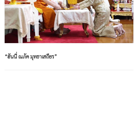
•
Good health & Well-being
•
Green Innovation & SD
•
Management & HR
•
MGR Live
•
Infographic
•
การเมือง
“ฮันนี่ ณภัค มุทธาเสถียร”
•
ท่องเที่ยว
•
กีฬา
•
ต่างประเทศ
•
Special Scoop
•
เศรษฐกิจ-ธุรกิจ
•
จีน
•
ชุมชน-คุณภาพชีวิต
•
อาชญากรรม
•
Motoring