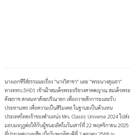
•
เกม
•
วิทยาศาสตร์
•
SMEs
•
หุ้น
•
อินโดจีน
•
กองทุนรวม
•
Celeb Online
•
Factcheck
•
ญี่ปุ่น
นางเอกซีรีส์ธรรมมะเรื่อง "นางวิสาขา" และ "พระนางสุเมธา"
•
News1
ทางททบ.5HD1 เข้าเฝ้าสมเด็จพระอริยวงศาคตญาณ สมเด็จพระ
•
Gotomanager
สังฆราช สกลมหาสังฆปริณายก เพื่อถวายสักการะและรับ
ประทานพร เพื่อความเป็นสิริมงคล ในฐานะเป็นตัวแทน
ประเทศไทยเจ้าของตำแหน่ง Mrs. Classic Universe 2024 ไปส่ง
มอบมงกุฎต่อให้กับผู้ชนะเลิศในวันเสาร์ที่ 22 พฤศจิกายน 2025
ที่ประเทศมาเลเซีย เมื่อวันพฤหัสบดีที่ 2 ตุลาคม 2568 ณ