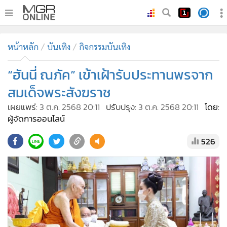
•
หน้าหลัก
หน้าหลัก
บันเทิง
กิจกรรมบันเทิง
•
ทันเหตุการณ์
•
“ฮันนี่ ณภัค” เข้าเฝ้ารับประทานพรจาก
ภาคใต้
•
ภูมิภาค
สมเด็จพระสังฆราช
•
Online Section
เผยแพร่:
3 ต.ค. 2568 20:11
ปรับปรุง:
3 ต.ค. 2568 20:11
โดย:
•
บันเทิง
ผู้จัดการออนไลน์
•
ผู้จัดการรายวัน
526
•
คอลัมนิสต์
•
ละคร
•
CbizReview
•
Cyber BIZ
•
ผู้จัดกวน