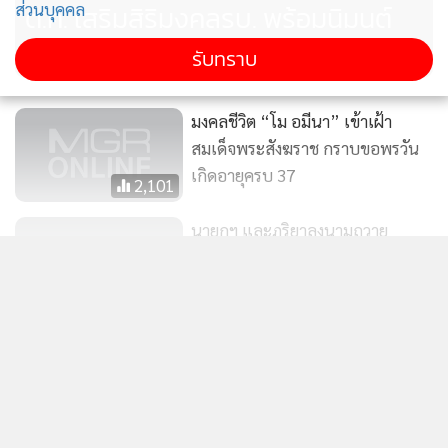
ต.ค. เสริมสิริมงคลรบ. พร้อมนิมนต์
ส่วนบุคคล
พระมาเจริญพระพุทธมนต์
รับทราบ
มงคลชีวิต “โม อมีนา” เข้าเฝ้า
สมเด็จพระสังฆราช กราบขอพรวัน
เกิดอายุครบ 37
2,101
นายกฯ และภริยาลงนามถวาย
พระพร"ในหลวง-พระราชินี"ก่อน
แสดงเพิ่มเติม
เข้าเฝ้าสมเด็จพระสังฆราชเนื่องใน
29
วันขึ้นปีใหม่
ข่าวในหมวดล่าสุด
สมเด็จพระสังฆราชฯ ประทาน
พระรูป-ลายพระหัตถ์อวยพรปีใหม่
ถึงคิวเด็กข้างบ้าน!! BOYNEXTDOOR เคาะประตูเรียก
2567
3,612
ONEDOOR ไทย เปิดบ้านรับความสดใส กับคอนเสิร์ต
1