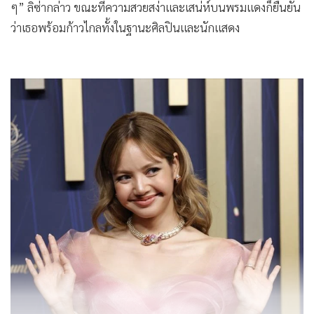
ๆ” ลิซ่ากล่าว ขณะที่ความสวยสง่าและเสน่ห์บนพรมแดงก็ยืนยัน
ว่าเธอพร้อมก้าวไกลทั้งในฐานะศิลปินและนักแสดง