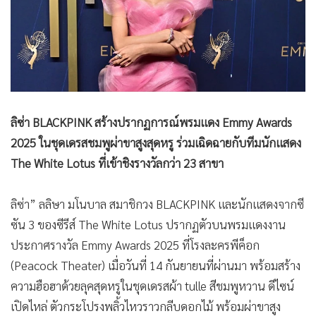
•
Good health & Well-being
•
Green Innovation & SD
•
Management & HR
•
MGR Live
•
Infographic
•
การเมือง
ลิซ่า BLACKPINK สร้างปรากฏการณ์พรมแดง Emmy Awards
•
ท่องเที่ยว
2025 ในชุดเดรสชมพูผ่าขาสูงสุดหรู ร่วมเฉิดฉายกับทีมนักแสดง
•
กีฬา
The White Lotus ที่เข้าชิงรางวัลกว่า 23 สาขา
•
ต่างประเทศ
•
Special Scoop
ลิซ่า” ลลิษา มโนบาล สมาชิกวง BLACKPINK และนักแสดงจากซี
•
เศรษฐกิจ-ธุรกิจ
ซัน 3 ของซีรีส์ The White Lotus ปรากฏตัวบนพรมแดงงาน
•
จีน
ประกาศรางวัล Emmy Awards 2025 ที่โรงละครพีค็อก
•
ชุมชน-คุณภาพชีวิต
(Peacock Theater) เมื่อวันที่ 14 กันยายนที่ผ่านมา พร้อมสร้าง
•
อาชญากรรม
ความฮือฮาด้วยลุคสุดหรูในชุดเดรสผ้า tulle สีชมพูหวาน ดีไซน์
เปิดไหล่ ตัวกระโปรงพลิ้วไหวราวกลีบดอกไม้ พร้อมผ่าขาสูง
•
Motoring