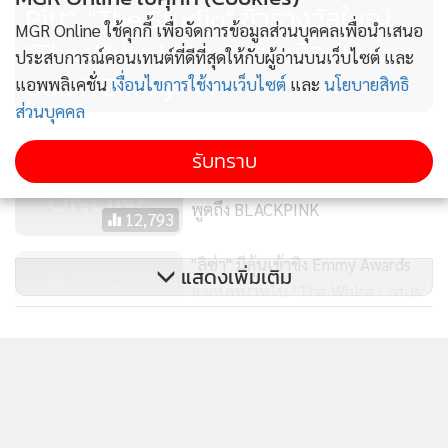
Pitt”, "The Studio" ซิวรางวัลใหญ่
MGR Online ใช้คุกกี้ เพื่อจัดการข้อมูลส่วนบุคคลเพื่อนำเสนอ
“The White Lotus” ชวดเกือบหมด
ประสบการณ์คอนเทนต์ที่ดีที่สุดให้กับผู้อ่านบนเว็บไซต์ และ
บนเวที Emmy
แอพพลิเคชั่น
เงื่อนไขการใช้งานเว็บไซต์
และ
นโยบายสิทธิ
ส่วนบุคคล
นักแสดงสาวจากซีรีส์
รับทราบ
“Wednesday” เจอดราม่าหนัก หลัง
พูดถึง BLACKPINK
12,793
"ลิซ่า" มีลุ้นเข้าชิง Emmy Awards
แสดงเพิ่มเติม
จากบทบาทใน ‘The White Lotus’
454
ข่าวในหมวดล่าสุด
วาร์ปความปัง! “CUBA STUDIO”
จากช่างภาพสมัครเล่น สู่วิถีมืออาชีพ
"เจคอบ บาทาลอน" แห่ง Spider-Man วิวาห์เงียบแฟน
1
สาวดีไซเนอร์ หลังหมั้นปี 2025
875