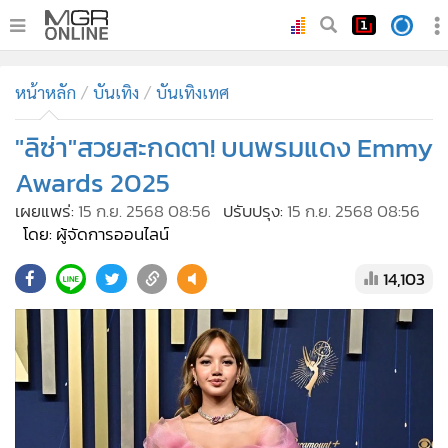
•
หน้าหลัก
หน้าหลัก
บันเทิง
บันเทิงเทศ
•
ทันเหตุการณ์
•
"ลิซ่า"สวยสะกดตา! บนพรมแดง Emmy
ภาคใต้
•
ภูมิภาค
Awards 2025
•
Online Section
เผยแพร่:
15 ก.ย. 2568 08:56
ปรับปรุง:
15 ก.ย. 2568 08:56
•
บันเทิง
โดย: ผู้จัดการออนไลน์
•
ผู้จัดการรายวัน
14,103
•
คอลัมนิสต์
•
ละคร
•
CbizReview
•
Cyber BIZ
•
ผู้จัดกวน