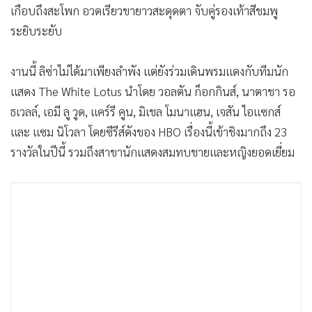
เกือบถึงสะโพก อวดเรียวขายาวสะดุดตา จับคู่รองเท้าสีชมพู
•
เกม
ระยิบระยับ
•
วิทยาศาสตร์
•
SMEs
งานนี้ ลิซ่าไม่ได้มาเพียงลำพัง แต่ยังร่วมเดินพรมแดงกับทีมนัก
•
หุ้น
แสดง The White Lotus นำโดย วอลตัน ก็อกกินส์, นาตาชา รอ
•
อินโดจีน
ธเวลล์, เอมี ลู วูด, แคร์รี คูน, มิเชล โมนาแฮน, เจสัน ไอแซกส์
•
กองทุนรวม
และ แซม นิโวลา โดยซีรีส์ดังของ HBO เรื่องนี้เข้าชิงมากถึง 23
•
Celeb Online
รางวัลในปีนี้ รวมถึงสาขานักแสดงสมทบชายและหญิงยอดเยี่ยม
•
Factcheck
•
ญี่ปุ่น
•
News1
•
Gotomanager