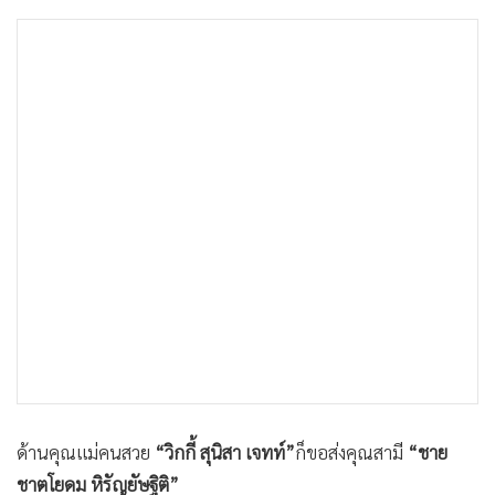
•
เกม
•
วิทยาศาสตร์
•
SMEs
•
หุ้น
•
อินโดจีน
•
กองทุนรวม
•
Celeb Online
•
Factcheck
•
ญี่ปุ่น
•
News1
•
Gotomanager
ด้านคุณแม่คนสวย
“วิกกี้ สุนิสา เจทท์”
ก็ขอส่งคุณสามี
“ชาย
ชาตโยดม หิรัญยัษฐิติ”