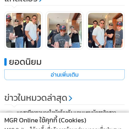
ยอดนิยม
อ่านเพิ่มเติม
ข่าวในหมวดล่าสุด
แฉสามีดารานอกใจนักร้องดัง แอบแซบนักธุรกิจสาว
1
MGR Online ใช้คุกกี้ (Cookies)
เซ็กซี่ ชาวเน็ตแห่ทายอักษรย่อสนั่น