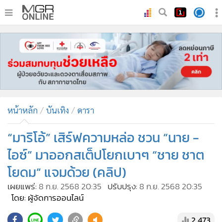
•
หน้าหลัก
•
ทันเหตุการณ์
•
ภาคใต้
•
ภูมิภาค
•
Online Section
หน้าหลัก
บันเทิง
ดารา
•
บันเทิง
•
ผู้จัดการรายวัน
“มาริโอ้” เสิร์ฟความหล่อ ชวน “นาย -
•
คอลัมนิสต์
ไอซ์” มาออกสเต็ปโยกเบาๆ “ชาย ชาต
•
ละคร
โยดม” แจมด้วย (คลิป)
•
CbizReview
เผยแพร่:
8 ก.ย. 2568 20:35
ปรับปรุง:
8 ก.ย. 2568 20:35
•
Cyber BIZ
โดย: ผู้จัดการออนไลน์
•
ผู้จัดกวน
2,473