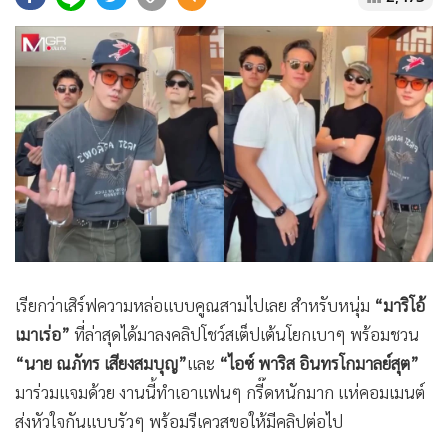
•
Good health & Well-being
•
Green Innovation & SD
•
Management & HR
•
MGR Live
•
Infographic
•
การเมือง
•
ท่องเที่ยว
•
กีฬา
•
ต่างประเทศ
•
Special Scoop
เรียกว่าเสิร์ฟความหล่อแบบคูณสามไปเลย สำหรับหนุ่ม
“มาริโอ้
•
เศรษฐกิจ-ธุรกิจ
เมาเร่อ”
ที่ล่าสุดได้มาลงคลิปโชว์สเต็ปเต้นโยกเบาๆ พร้อมชวน
•
จีน
“นาย ณภัทร เสียงสมบุญ”
และ
“ไอซ์ พาริส อินทรโกมาลย์สุต”
•
ชุมชน-คุณภาพชีวิต
มาร่วมแจมด้วย งานนี้ทำเอาแฟนๆ กรี๊ดหนักมาก แห่คอมเมนต์
•
อาชญากรรม
ส่งหัวใจกันแบบรัวๆ พร้อมรีเควสขอให้มีคลิปต่อไป
•
Motoring