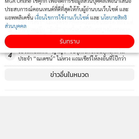
MGR Online ใช้คุกกี้ เพื่อจัดการข้อมูลส่วนบุคคลเพื่อนำเสนอ
2
ประสบการณ์คอนเทนต์ที่ดีที่สุดให้กับผู้อ่านบนเว็บไซต์ และ
แอพพลิเคชั่น
เงื่อนไขการใช้งานเว็บไซต์
และ
นโยบายสิทธิ
“ดิว อริสรา” ไม่เคลียร์ข่าวลือจดทะเบียนสมรส-ท้อง แต่
ส่วนบุคคล
3
อวดภาพจูจุ๊บ “วู้ดดี้” จากนี้จะไม่มีวันสมบูรณ์แบบหาก
ขาดกันและกัน
รับทราบ
ไอจีแทบแตก! “ญาญ่า” รับชุดเซ็กซี่เป็นลุคปกติ ใส่
4
ประจำ “ณเดชน์” ไม่หวง แถมเชียร์ให้ลงอันที่โป๊กว่า
ข่าวอื่นในหมวด