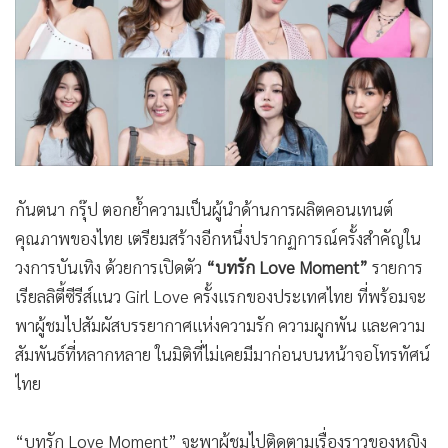
•
Good health & Well-being
•
Green Innovation & SD
•
Management & HR
•
MGR Live
•
Infographic
•
การเมือง
•
ท่องเที่ยว
กันตนา กรุ๊ป ตอกย้ำความเป็นผู้นำด้านการผลิตคอนเทนต์
•
กีฬา
คุณภาพของไทย เตรียมสร้างอีกหนึ่งปรากฏการณ์ครั้งสำคัญใน
•
ต่างประเทศ
วงการบันเทิง ด้วยการเปิดตัว
“บทรัก Love Moment”
รายการ
•
Special Scoop
เรียลลิตี้ซีรีส์แนว Girl Love ครั้งแรกของประเทศไทย ที่พร้อมจะ
•
เศรษฐกิจ-ธุรกิจ
พาผู้ชมไปสัมผัสบรรยากาศแห่งความรัก ความผูกพัน และความ
•
จีน
สัมพันธ์ที่หลากหลาย ในมิติที่ไม่เคยมีมาก่อนบนหน้าจอโทรทัศน์
•
ชุมชน-คุณภาพชีวิต
ไทย
•
อาชญากรรม
•
Motoring
“บทรัก Love Moment” จะพาผู้ชมไปติดตามเรื่องราวของหญิง