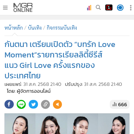
•
หน้าหลัก
หน้าหลัก
บันเทิง
กิจกรรมบันเทิง
•
ทันเหตุการณ์
•
กันตนา เตรียมเปิดตัว “บทรัก Love
ภาคใต้
•
ภูมิภาค
Moment”รายการเรียลลิตี้ซีรีส์
•
Online Section
แนว Girl Love ครั้งแรกของ
•
บันเทิง
ประเทศไทย
•
ผู้จัดการรายวัน
เผยแพร่:
31 ส.ค. 2568 21:40
ปรับปรุง:
31 ส.ค. 2568 21:40
•
คอลัมนิสต์
โดย: ผู้จัดการออนไลน์
•
ละคร
666
•
CbizReview
•
Cyber BIZ
•
ผู้จัดกวน