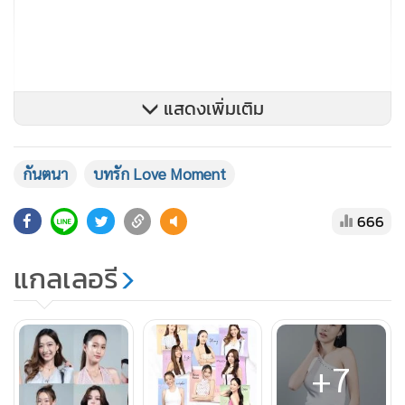
แสดงเพิ่มเติม
กันตนา
บทรัก Love Moment
666
6. ไนซ์ (Nice) – วิภาสิริ นันทน์ ลายถมยา อายุ 20 ปี อินฟลูเอน
แกลเลอรี
เซอร์และนางแบบที่เคยเดินบนรันเวย์แบรนด์หรู
อย่าง Burberry และ SIRIVANNAVARI
+7
7. ลิตา (Lita) – คาลิยา นิฮุต อายุ 27 ปี นักแสดงอิสระและสาว