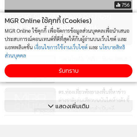
ห้ามพลาดความพิเศษที่กันตนาตั้งใจรังสรรค์เพื่อผู้ชมโดยเฉพาะ
756
ทั้งเรื่องราว ความสัมพันธ์ และบรรยากาศที่จะทำให้หัวใจเต้นแรง
แบรนด์ SIRIVANNAVARI ปล่อย
MGR Online ใช้คุกกี้ (Cookies)
ไปพร้อมกัน เตรียมจับตาดูให้ดีว่า “บทรัก Love Moment” จะ
แฟชั่นยีนส์คอลเลกชันพิเศษ
สร้างโมเมนต์แบบไหนให้ผู้ชมได้อินและฟินไปพร้อมกัน ติดตาม
MGR Online ใช้คุกกี้ เพื่อจัดการข้อมูลส่วนบุคคลเพื่อนำเสนอ
“S’DENIM” เอาใจคอเดนิมตัวจริง
ทุกความเคลื่อนไหวได้ทาง Facebook Fanpage : บทรัก - Love
ประสบการณ์คอนเทนต์ที่ดีที่สุดให้กับผู้อ่านบนเว็บไซต์ และ
Moment , Instagram : lovemoment.th , X
แอพพลิเคชั่น
เงื่อนไขการใช้งานเว็บไซต์
และ
นโยบายสิทธิ
ส่วนบุคคล
: @LoveMomentTH และ TikTok : lovemoment.th
“แอนโทเนีย โพซิ้ว” ขึ้นปกนิตยสาร
แพรว ฉลองปีใหม่ 2567
รับทราบ
4,234
ตร.ท่องเที่ยวพัทยาลงพื้นที่หาข่าว
ต่างชาติเล่นเสียวบนบันไดห้างดัง ชี้
แสดงเพิ่มเติม
หากยังอยู่ไทยเจอดำเนินคดี
2,259
[ข้อมูลที่ถูกลบ]
ข่าวในหมวดล่าสุด