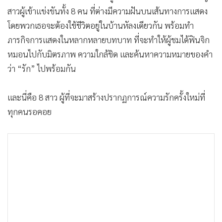
•
เกม
สาวผู้เข้าแข่งขันทั้ง 8 คน ที่ต่างมีความฝันบนเส้นทางการแสดง
•
วิทยาศาสตร์
โดยพวกเธอจะต้องใช้ชีวิตอยู่ในบ้านหัลงเดียวกัน พร้อมทำ
•
SMEs
ภารกิจการแสดงในหลากหลายบทบาท ที่จะทำให้ผู้ชมได้ฟินจิก
หมอนไปกับมิตรภาพ ความใกล้ชิด และค้นหาความหมายของคำ
•
หุ้น
ว่า “รัก” ไปพร้อมกัน
•
อินโดจีน
•
กองทุนรวม
และนี่คือ 8 สาว ผู้ที่จะมาสร้างปรากฏการณ์ความรักครั้งใหม่ที่
•
Celeb Online
ทุกคนรอคอย
•
Factcheck
•
ญี่ปุ่น
•
News1
•
Gotomanager