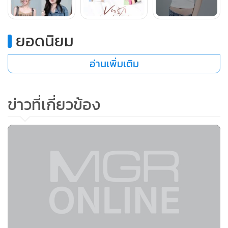
มั่นจาก The Face Thailand Season 6 Team Antonia ที่มา
พร้อมกับเสน่ห์เฉพาะตัวที่น่าจับตา
ยอดนิยม
8. เวเฟอร์ (Wafer) – ณัฏฐ์ณัชชา พุฒิกิตติพล สาววัย 28 ปี อดีต
อ่านเพิ่มเติม
ไอดอลจากวง 7th Sense และ Violet Wink ปัจจุบันเป็นฟรีแลน
ซ์ด้านโฆษณา ผู้มาพร้อมความน่ารักสดใสและเสน่ห์ที่เป็น
ข่าวที่เกี่ยวข้อง
ธรรมชาติ
การมาของ “บทรัก Love Moment” ถือเป็นก้าวใหม่ของกันตนา
ที่กล้าหยิบยกประเด็นเรื่องความรักในรูปแบบที่แตกต่าง มานำ
เสนอผ่านความบันเทิงอย่างสร้างสรรค์และร่วมสมัย เพื่อตอบรับ
กระแสความนิยมของคอนเทนต์แนว Girl Love ที่กำลังเป็นที่
จับตามองทั่วโลก โดยยังคงเอกลักษณ์ของการเล่าเรื่องที่เข้มข้น
และเสน่ห์แบบเรียลลิตี้ที่แฟน ๆ คุ้นเคย