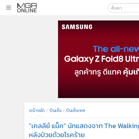
เลือกเครื่องมือท
•
หน้าหลัก
ค้นหา
•
ทันเหตุการณ์
Google
•
ภาคใต้
•
ภูมิภาค
MGR Onl
•
Online Section
ค้นหาขั
•
บันเทิง
•
ผู้จัดการรายวัน
•
คอลัมนิสต์
•
ละคร
•
CbizReview
•
Cyber BIZ
หน้าหลัก
บันเทิง
บันเทิงเทศ
•
ผู้จัดกวน
"เคลลีย์ แม็ค" นักแสดงจาก The Walking
•
Good health & Well-being
•
Green Innovation & SD
หลังป่วยด้วยโรคร้าย