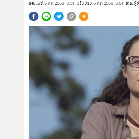
•
Management & HR
เผยแพร่:
6 ส.ค. 2568 10:01
ปรับปรุง:
6 ส.ค. 2568 10:01
โดย: ผู
•
MGR Live
•
Infographic
•
การเมือง
•
ท่องเที่ยว
•
กีฬา
•
ต่างประเทศ
•
Special Scoop
•
เศรษฐกิจ-ธุรกิจ
•
จีน
•
ชุมชน-คุณภาพชีวิต
•
อาชญากรรม
•
Motoring
•
เกม
•
วิทยาศาสตร์
•
SMEs
•
หุ้น