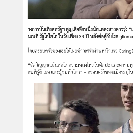
•
อินโดจีน
•
กองทุนรวม
•
Celeb Online
•
Factcheck
วงการบันเทิงสหรัฐฯ สูญเสียอีกหนึ่งนักแสดงสาวดาวรุ่ง “เคลล
นเนติ รัฐโอไฮโอ ในวัยเพียง 33 ปี หลังต่อสู้กับโรค gl
•
ญี่ปุ่น
•
News1
โดยครอบครัวของเธอได้เผยข่าวเศร้าผ่านหน้าเพจ CaringBri
•
Gotomanager
“จิตวิญญาณอันสดใส ความหลงใหลในศิลปะ และความทุ่มเทใ
คนที่รู้จักเธอ และผู้ชมทั่วโลก” – ครอบครัวของแม็คระบุ