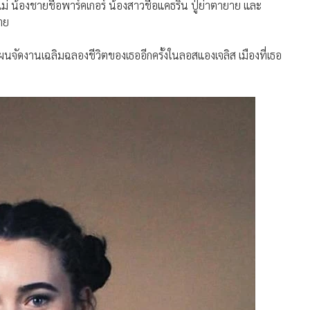
แม่ น้องชายชื่อพาร์คเกอร์ น้องสาวชื่อแคธริน ปู่ย่าตายาย และ
าย
ีแผนจัดงานเฉลิมฉลองชีวิตของเธออีกครั้งในลอสแองเจลิส เมืองที่เธอ