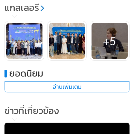
แกลเลอรี
ภายในงาน นักเขียนบท Park Ba Ra ผู้เขียนบทซีรีส์ “Under the
Queen's Umbrella ใต้ร่มราชินี” ที่ได้รับความนิยมไปทั่วโลก ได้
ถ่ายทอดเส้นทางอาชีพและแรงบันดาลใจในการสร้างสรรค์ผล
+5
งาน รวมถึงกระบวนการเขียนบทซีรีส์ของเธอ โดยเผยว่า ผลงาน
ของเธอให้ความสำคัญกับแก่นเรื่องที่มีความเป็นสากล และ
พยายามไม่นำเสนอประเด็นอ่อนไหว ไม่ว่าจะเป็นเรื่องระดับ
ประเทศ ชนชาติ วัฒนธรรม หรือศาสนา เช่น ในเรื่อง “Under
ยอดนิยม
the Queen’s Umbrella” ที่บอกเล่าถึงบทบาทความเป็นแม่ซึ่งมี
อ่านเพิ่มเติม
ความเป็นสากล และแม้จะมีฉากหลังเป็นยุคโบราณแต่สอดแทรก
ไปด้วยเรื่องราวที่ผู้คนในยุคนี้คุ้นเคยและรู้สึกร่วมได้ไม่ยาก อีกทั้ง
การสร้างตัวละครให้แตกต่างและเป็นที่จดจำก็เป็นส่วนสำคัญที่
ข่าวที่เกี่ยวข้อง
จะทำให้เข้าถึงใจคนดูและประสบความสำเร็จ