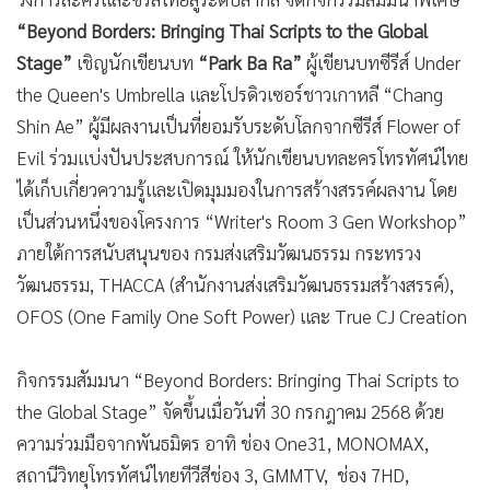
•
เกม
“Beyond Borders: Bringing Thai Scripts to the Global
•
วิทยาศาสตร์
Stage”
เชิญนักเขียนบท
“Park Ba Ra”
ผู้เขียนบทซีรีส์ Under
•
SMEs
the Queen's Umbrella และโปรดิวเซอร์ชาวเกาหลี “Chang
•
หุ้น
Shin Ae” ผู้มีผลงานเป็นที่ยอมรับระดับโลกจากซีรีส์ Flower of
•
อินโดจีน
Evil ร่วมแบ่งปันประสบการณ์ ให้นักเขียนบทละครโทรทัศน์ไทย
•
กองทุนรวม
ได้เก็บเกี่ยวความรู้และเปิดมุมมองในการสร้างสรรค์ผลงาน โดย
เป็นส่วนหนึ่งของโครงการ “Writer's Room 3 Gen Workshop”
•
Celeb Online
ภายใต้การสนับสนุนของ กรมส่งเสริมวัฒนธรรม กระทรวง
•
Factcheck
วัฒนธรรม, THACCA (สำนักงานส่งเสริมวัฒนธรรมสร้างสรรค์),
•
ญี่ปุ่น
OFOS (One Family One Soft Power) และ True CJ Creation
•
News1
•
Gotomanager
กิจกรรมสัมมนา “Beyond Borders: Bringing Thai Scripts to
the Global Stage” จัดขึ้นเมื่อวันที่ 30 กรกฎาคม 2568 ด้วย
ความร่วมมือจากพันธมิตร อาทิ ช่อง One31, MONOMAX,
สถานีวิทยุโทรทัศน์ไทยทีวีสีช่อง 3, GMMTV, ช่อง 7HD,