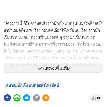
“โครงการนี้ได้รับความสนใจจากนักเขียนบทรุ่นใหม่ส่งพล็อตเข้า
มานำเสนอถึง 279 เรื่อง ก่อนคัดเลือกให้เหลือ 30 เรื่อง จากนัก
เขียนบท 30 คน มาร่วมฟังแนวคิดดี ๆ จากนักเขียนบทและ
โปรดิวเซอร์เกาหลีที่สามารถพาเรื่องราว Local ก้าวไปสู่ Global
ได้ ในกิจกรรม Beyond Borders: Bringing Thai Scripts to the
Global Stage ครั้งนี้ ซึ่งหลังจากนี้พล็อตเรื่องทั้ง 30 พล็อตจาก
นักเขียนบทรุ่นใหม่ทั้ง 30 คน จะถูกคัดเลือกและพัฒนาในขั้น
แสดงเพิ่มเติม
ตอนต่อไป เพื่อนําเสนอให้แพลตฟอร์ม สถานีโทรทัศน์ และสตูดิ
โอนำไปสร้างสรรค์เป็นละครและซีรีส์คุณภาพ โดยสมาคมนัก
สมาคมนักเขียนบทละครโทรทัศน์
เขียนบทละครโทรทัศน์ (TSA) เชื่อว่าโครงการนี้จะเป็นกลไก
สำคัญในการติดปีก ขับเคลื่อนให้คอนเทนต์ละครและซีรีส์ไทย
118
สามารถแข่งขันในตลาดโลกได้อย่างมีศักยภาพ” นายกสมาคมนัก
เขียนบทละครโทรทัศน์ (TSA) กล่าว