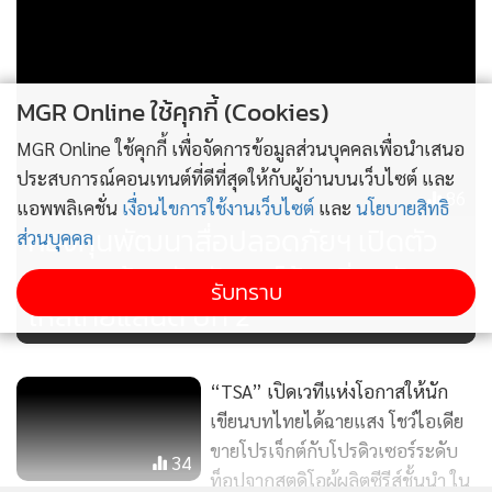
MGR Online ใช้คุกกี้ (Cookies)
MGR Online ใช้คุกกี้ เพื่อจัดการข้อมูลส่วนบุคคลเพื่อนำเสนอ
ประสบการณ์คอนเทนต์ที่ดีที่สุดให้กับผู้อ่านบนเว็บไซต์ และ
86
แอพพลิเคชั่น
เงื่อนไขการใช้งานเว็บไซต์
และ
นโยบายสิทธิ
กองทุนพัฒนาสื่อปลอดภัยฯ เปิดตัว
ส่วนบุคคล
ละครสะท้อนอัตลักษณ์ท้องถิ่น "ฮัล
รับทราบ
โหลไทยแลนด์ ปีที่ 2"
“TSA” เปิดเวทีแห่งโอกาสให้นัก
เขียนบทไทยได้ฉายแสง โชว์ไอเดีย
ขายโปรเจ็กต์กับโปรดิวเซอร์ระดับ
34
ท็อปจากสตูดิโอผู้ผลิตซีรีส์ชั้นนำ ใน