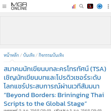
•
หน้าหลัก
•
ทันเหตุการณ์
•
ภาคใต้
•
ภูมิภาค
•
Online Section
หน้าหลัก
บันเทิง
กิจกรรมบันเทิง
•
บันเทิง
•
ผู้จัดการรายวัน
สมาคมนักเขียนบทละครโทรทัศน์ (TSA)
•
คอลัมนิสต์
เชิญนักเขียนบทและโปรดิวเซอร์ระดับ
•
ละคร
โลกแชร์ประสบการณ์ผ่านเวทีสัมมนา
•
CbizReview
“Beyond Borders: Brininging Thai
•
Cyber BIZ
Scripts to the Global Stage”
•
ผู้จัดกวน
เผยแพร่:
5 ส.ค. 2568 09:49
ปรับปรุง:
5 ส.ค. 2568 09:49