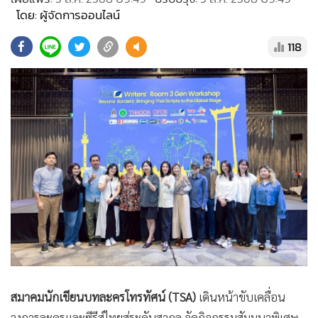
•
Good health & Well-being
โดย: ผู้จัดการออนไลน์
•
Green Innovation & SD
•
Management & HR
118
•
MGR Live
•
Infographic
•
การเมือง
•
ท่องเที่ยว
•
กีฬา
•
ต่างประเทศ
•
Special Scoop
•
เศรษฐกิจ-ธุรกิจ
•
จีน
•
ชุมชน-คุณภาพชีวิต
•
อาชญากรรม
สมาคมนักเขียนบทละครโทรทัศน์ (TSA)
เดินหน้าขับเคลื่อน
•
Motoring
วงการละครและซีรีส์ไทยสู่ระดับสากล จัดกิจกรรมสัมมนาพิเศษ