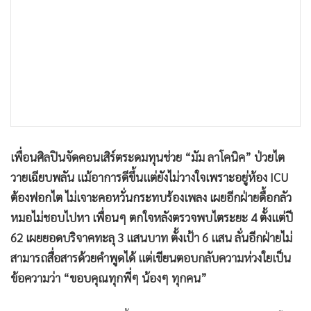
•
เกม
•
วิทยาศาสตร์
•
SMEs
•
หุ้น
•
อินโดจีน
•
กองทุนรวม
•
Celeb Online
เพื่อนศิลปินจัดคอนเสิร์ตระดมทุนช่วย “มัม ลาโคนิค” ป่วยไต
•
Factcheck
วายเฉียบพลัน แม้อาการดีขึ้นแต่ยังไม่วางใจเพราะอยู่ห้อง ICU
•
ญี่ปุ่น
ต้องฟอกไต ไม่เจาะคอหวั่นกระทบร้องเพลง เผยอีกฝ่ายดื้อกลัว
•
News1
หมอไม่ชอบไปหา เพื่อนๆ ตกใจหลังตรวจพบไตระยะ 4 ตั้งแต่ปี
•
Gotomanager
62 เผยยอดบริจาคทะลุ 3 แสนบาท ตั้งเป้า 6 แสน ลั่นอีกฝ่ายไม่
สามารถสื่อสารด้วยคำพูดได้ แต่เขียนตอบกลับความห่วงใยเป็น
ข้อความว่า “ขอบคุณทุกพี่ๆ น้องๆ ทุกคน”