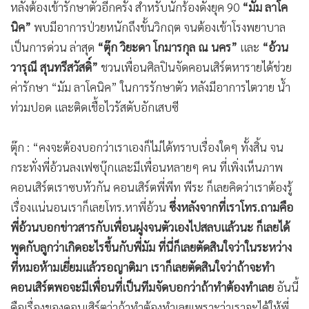
หลังต้องเข้ารักษาตัวอีกครั้ง สำหรับนักร้องดังยุค 90
“มัม ลาโค
นิค”
พบมีอาการป่วยหนักถึงขั้นวิกฤต จนต้องเข้าโรงพยาบาล
เป็นการด่วน ล่าสุด
“ตุ๊ก วิยะดา โกมารกุล ณ นคร”
และ
“อ้วน
วารุณี สุนทรีสวัสดิ์”
ชวนเพื่อนศิลปินจัดคอนเสิร์ตหารายได้ช่วย
ค่ารักษา “มัม ลาโคนิค” ในการรักษาตัว หลังมีอาการไตวาย น้ำ
ท่วมปอด และติดเชื้อไวรัสตับอักเสบซี
ตุ๊ก : “คงจะต้องบอกว่าเราเองก็ไม่ได้ทราบเรื่องใดๆ ทั้งสิ้น จน
กระทั่งพี่อ้วนลงเฟซบุ๊กและมีเพื่อนหลายๆ คน ที่เพิ่งเห็นภาพ
คอนเสิร์ตเราซบหัวกัน คอนเสิร์ตพี่พีท พีระ ก็เลยคิดว่าเราต้องรู้
เรื่องแน่นอนเราก็เลยโทร.หาพี่อ้วน
ซึ่งหลังจากที่เราโทร.ถามคือ
พี่อ้วนบอกข่าวสารกับเพื่อนฝูงจนตัวเองไปสลบแล้วนะ ก็เลยได้
พูดกับลูกว่าเกิดอะไรขึ้นกับพี่มัม ที่นี่ก็เลยตัดสินใจว่าในระหว่าง
ที่หมอห้ามเยี่ยมแล้วรอญาติมา เราก็เลยตัดสินใจว่าถ้าจะทำ
คอนเสิร์ตพอจะมีเพื่อนที่เป็นทีมจัดบอกว่าถ้าทำต้องทำเลย
อันนี้
คือเรื่องของคอนเสิร์ตว่าถ้าทำต้องทำเลยเพราะว่าเราจะได้ให้พี่