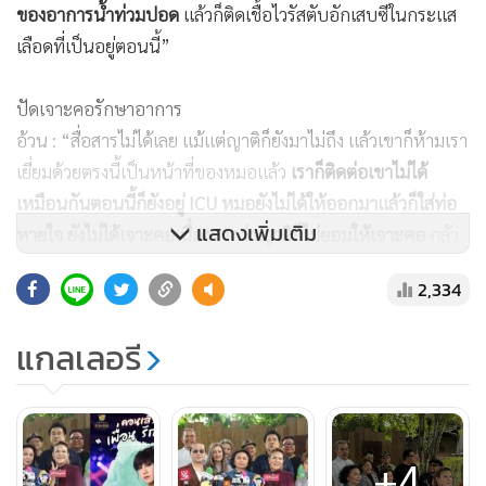
ของอาการน้ำท่วมปอด
แล้วก็ติดเชื้อไวรัสตับอักเสบซีในกระแส
เลือดที่เป็นอยู่ตอนนี้”
ปัดเจาะคอรักษาอาการ
อ้วน : “สื่อสารไม่ได้เลย แม้แต่ญาติก็ยังมาไม่ถึง แล้วเขาก็ห้ามเรา
เยี่ยมด้วยตรงนี้เป็นหน้าที่ของหมอแล้ว
เราก็ติดต่อเขาไม่ได้
เหมือนกันตอนนี้ก็ยังอยู่ ICU หมอยังไม่ได้ให้ออกมาแล้วก็ใส่ท่อ
แสดงเพิ่มเติม
หายใจ ยังไม่ได้เจาะคอเนื่องจากว่าญาติก็ไม่ยอมให้เจาะคอ
กลัว
ปัญหาเรื่องร้องเพลงต่อไปตัวมัมเองก็คงไม่อยากให้เจาะคอ”
2,334
ตุ๊ก : “ข่าวที่ออกไปว่าเจาะคอคือผิด กลับมาร้องเพลงได้เหมือน
แกลเลอรี
เดิมนะคะ”
อ้วน : “เราเจอเขาวันแรกเลยค่ะ
วันที่ 28 ก.ค.68 มัมเข้าโรง
พยาบาลประมาณ 4 ทุ่มกว่า ล่าสุดอาการก็คือให้ฟอกไตรอบที่ 2
+4
แล้ว ขาที่บวมทั้งสองข้างลดลง
ก็ยังพูดไม่ได้สื่อสารด้วยการที่เรา