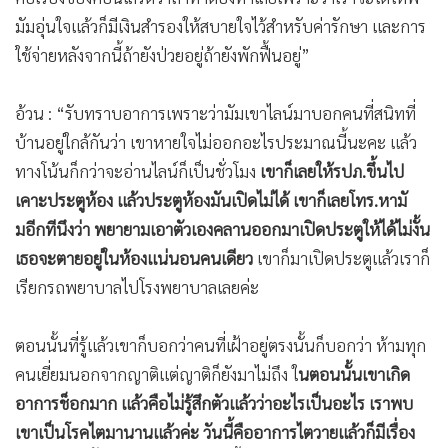
มัมอุ่นใจแล้วก็มีเงินสำรองให้สบายใจไว้สำหรับค่ารักษา และการ
ใช้จ่ายหลังจากนี้ถ้ายังป่วยอยู่ถ้ายังพักฟื้นอยู่”
อ้วน : “รับทราบอาการเพราะว่ามัมเขาไลน์มาบอกคนที่สนิทที่
บ้านอยู่ใกล้กันว่า เขาหายใจไม่ออกอะไรประมาณนี้นะคะ แล้ว
ทางโน้นก็กว่าจะอ่านไลน์ก็เป็นชั่วโมง
เขาก็เลยให้รปภ.ขึ้นไป
เคาะประตูห้อง แล้วประตูห้องมันเปิดไม่ได้ เขาก็เลยโทร.หามั
มอีกทีนึงว่า พยายามเอาตัวเองคลานออกมาเปิดประตูให้ได้ไม่งั้น
เธอจะตายอยู่ในห้องแน่นอนคนเดียว
เขาก็มาเปิดประตูแล้วเราก็
เรียกรถพยาบาลไปโรงพยาบาลเลยค่ะ
ตอนนั้นที่รู้แล้วเขาก็บอกว่าคนที่เฝ้าอยู่ตรงนั้นก็บอกว่า ห้ามทุก
คนเยี่ยมนอกจากญาติแต่ญาติก็ยังมาไม่ถึง ใ
นตอนนั้นเขาเกิด
อาการช็อกมาก แล้วคือไม่รู้สึกตัวแล้วว่าอะไรเป็นอะไร เราพบ
เขาเป็นโรคไตมานานแล้วค่ะ วันนี้คืออาการไตวายแล้วก็มีเรื่อง