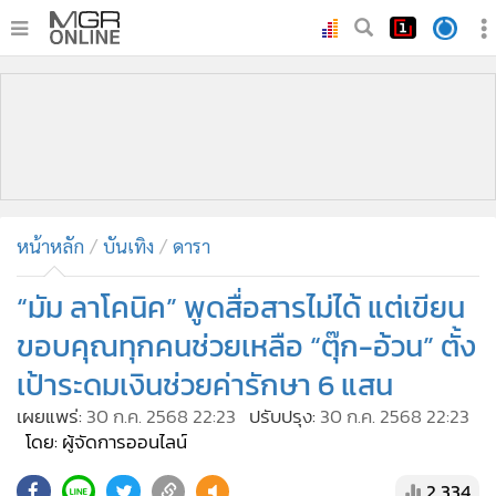
•
หน้าหลัก
•
ทันเหตุการณ์
•
ภาคใต้
•
ภูมิภาค
•
Online Section
หน้าหลัก
บันเทิง
ดารา
•
บันเทิง
•
ผู้จัดการรายวัน
“มัม ลาโคนิค” พูดสื่อสารไม่ได้ แต่เขียน
•
คอลัมนิสต์
ขอบคุณทุกคนช่วยเหลือ “ตุ๊ก-อ้วน” ตั้ง
•
ละคร
เป้าระดมเงินช่วยค่ารักษา 6 แสน
•
CbizReview
เผยแพร่:
30 ก.ค. 2568 22:23
ปรับปรุง:
30 ก.ค. 2568 22:23
•
Cyber BIZ
โดย: ผู้จัดการออนไลน์
•
ผู้จัดกวน
2,334