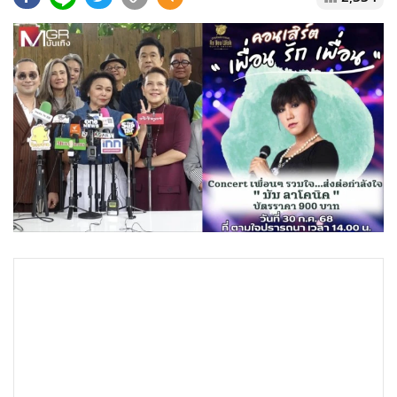
•
Good health & Well-being
•
Green Innovation & SD
•
Management & HR
•
MGR Live
•
Infographic
•
การเมือง
•
ท่องเที่ยว
•
กีฬา
•
ต่างประเทศ
•
Special Scoop
•
เศรษฐกิจ-ธุรกิจ
•
จีน
•
ชุมชน-คุณภาพชีวิต
•
อาชญากรรม
•
Motoring