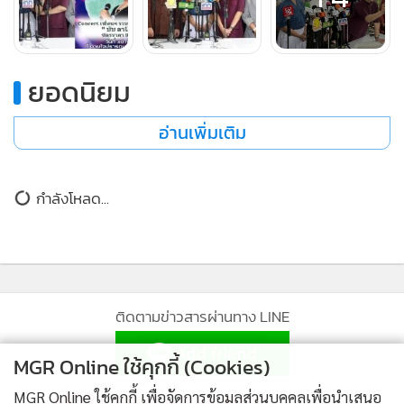
เขียนอะไรไปแล้วเขาก็จะพยักหน้าแล้วก็เขียนตอบอะไร
ประมาณนี้”
ยอดนิยม
รับตกใจตรวจพบเป็นไตระยะที่ 4 ลั่นอีกฝ่ายดื้อไม่ชอบหาหมอ
อ่านเพิ่มเติม
เพราะกลัว
อ้วน : “
เขาเป็นโรคไตตั้งแต่ปี 62 แล้ว คือที่ทราบเรื่องเพราะว่า
ไปสนามบินไปด้วยกัน แล้วเราเล่นรถเข็นกันกับพี่มัมที่สนามบิน
กำลังโหลด...
แล้วปรากฏว่าเขาเอามือไปอยู่ในรถเข็นแล้วเลือดมันออกเยอะ
มาก ก็เลยพาเข้าไปตรวจก็พบว่าเขาเป็นโรคไตระยะ 4 แล้ว
ใน
ตอนนั้นนะคะ ทีนี้ก็พาเข้าไปหาหมอพาไปตรวจเลือด เรา
พยายามดูแลกันเป็นเพื่อนรักกัน แต่เขาคิดว่าคงไม่เป็นไรแล้วก็
กลัวหมอ กลัวการรักษา
ติดตามข่าวสารผ่านทาง LINE
MGR Online ใช้คุกกี้ (Cookies)
ก็เหมือนพวกเราเวลาทำฟันก็กลัว
เขาก็เป็นแบบนั้นเหมือนกัน
ไม่ได้มีว่าอุ้ยกลัวรับงานไม่ได้เหมือนในข่าวที่ลงไม่ใช่ เขาแค่กลัว
MGR Online Application
MGR Online ใช้คุกกี้ เพื่อจัดการข้อมูลส่วนบุคคลเพื่อนำเสนอ