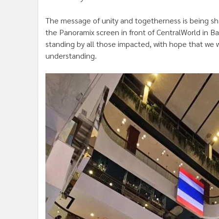
•
อินโดจีน
The message of unity and togetherness is being sh
•
กองทุนรวม
the Panoramix screen in front of CentralWorld in B
•
Celeb Online
standing by all those impacted, with hope that we
•
Factcheck
understanding.
•
ญี่ปุ่น
•
News1
•
Gotomanager