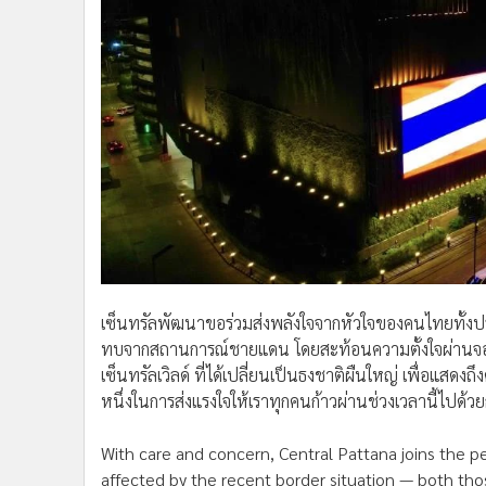
•
Management & HR
•
MGR Live
•
Infographic
•
การเมือง
•
ท่องเที่ยว
•
กีฬา
•
ต่างประเทศ
•
Special Scoop
•
เศรษฐกิจ-ธุรกิจ
•
จีน
•
ชุมชน-คุณภาพชีวิต
เซ็นทรัลพัฒนาขอร่วมส่งพลังใจจากหัวใจของคนไทยทั้งประเ
•
อาชญากรรม
ทบจากสถานการณ์ชายแดน โดยสะท้อนความตั้งใจผ่านจอภ
•
Motoring
เซ็นทรัลเวิลด์ ที่ได้เปลี่ยนเป็นธงชาติผืนใหญ่ เพื่อแสด
•
เกม
หนึ่งในการส่งแรงใจให้เราทุกคนก้าวผ่านช่วงเวลานี้ไปด้วยก
•
วิทยาศาสตร์
•
SMEs
With care and concern, Central Pattana joins the p
•
หุ้น
affected by the recent border situation — both those