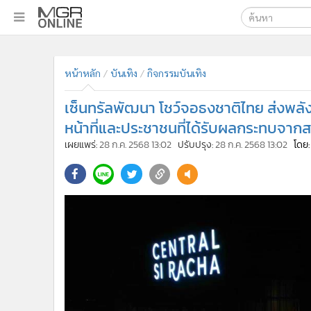
เลือกเครื่องมือท
•
หน้าหลัก
ค้นหา
•
ทันเหตุการณ์
หน้าหลัก
บันเทิง
กิจกรรมบันเทิง
Google
•
ภาคใต้
เซ็นทรัลพัฒนา โชว์จอธงชาติไทย ส่งพลังใ
•
ภูมิภาค
MGR Onl
หน้าที่และประชาชนที่ได้รับผลกระทบจ
•
Online Section
ค้นหาขั
เผยแพร่:
28 ก.ค. 2568 13:02
ปรับปรุง:
28 ก.ค. 2568 13:02
โดย:
•
บันเทิง
•
ผู้จัดการรายวัน
•
คอลัมนิสต์
•
ละคร
•
CbizReview
•
Cyber BIZ
•
ผู้จัดกวน
•
Good health & Well-being
•
Green Innovation & SD