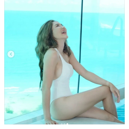
•
เกม
•
วิทยาศาสตร์
•
SMEs
•
หุ้น
•
อินโดจีน
•
กองทุนรวม
•
Celeb Online
•
Factcheck
•
ญี่ปุ่น
•
News1
•
Gotomanager