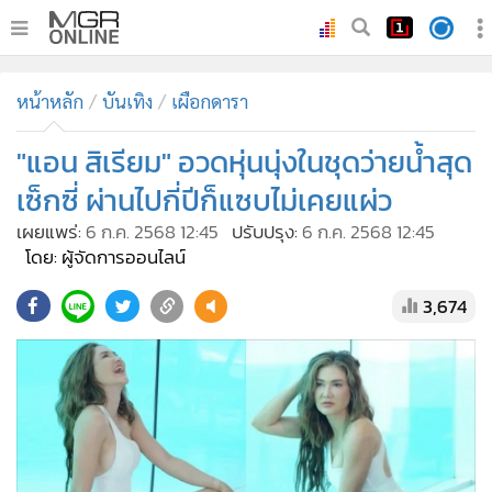
•
หน้าหลัก
หน้าหลัก
บันเทิง
เผือกดารา
•
ทันเหตุการณ์
•
"แอน สิเรียม" อวดหุ่นนุ่งในชุดว่ายน้ำสุด
ภาคใต้
•
ภูมิภาค
เซ็กซี่ ผ่านไปกี่ปีก็แซบไม่เคยแผ่ว
•
Online Section
เผยแพร่:
6 ก.ค. 2568 12:45
ปรับปรุง:
6 ก.ค. 2568 12:45
•
บันเทิง
โดย: ผู้จัดการออนไลน์
•
ผู้จัดการรายวัน
3,674
•
คอลัมนิสต์
•
ละคร
•
CbizReview
•
Cyber BIZ
•
ผู้จัดกวน