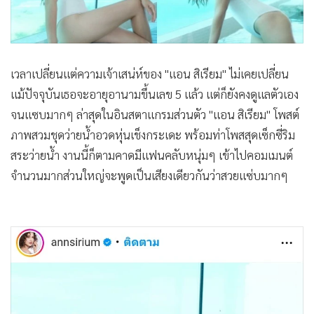
•
Good health & Well-being
•
Green Innovation & SD
•
Management & HR
•
MGR Live
เวลาเปลี่ยนแต่ความเจ้าเสน่ห์ของ "แอน สิเรียม" ไม่เคยเปลี่ยน
•
Infographic
แม้ปัจจุบันเธอจะอายุอานามขึ้นเลข 5 แล้ว แต่ก็ยังคงดูแลตัวเอง
•
การเมือง
จนแซบมากๆ ล่าสุดในอินสตาแกรมส่วนตัว "แอน สิเรียม" โพสต์
•
ท่องเที่ยว
ภาพสวมชุดว่ายน้ำอวดหุ่นเช็งกระเดะ พร้อมท่าโพสสุดเซ็กซี่ริม
•
กีฬา
สระว่ายน้ำ งานนี้ก็ตามคาดมีแฟนคลับหนุ่มๆ เข้าไปคอมเมนต์
•
ต่างประเทศ
จำนวนมากส่วนใหญ่จะพูดเป็นเสียงเดียวกันว่าสวยแซ่บมากๆ
•
Special Scoop
•
เศรษฐกิจ-ธุรกิจ
•
จีน
•
ชุมชน-คุณภาพชีวิต
•
อาชญากรรม
•
Motoring