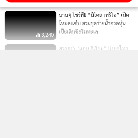
นานๆ โชว์ที!! “นิโคล เทริโอ” เปิด
โหมดแซ่บ สวมชุดว่ายน้ำอวดหุ่น
เป๊ะเดินชิลริมทะเล
3,240
สวยสง่า “แอน สิเรียม” นุ่งชุดไทย
ทำบุญทอดกฐินพระราชทาน ณ วัดสิ
แสดงเพิ่มเติม
เรียมฯ
5,368
แค่นี้ก็เซ็กซี่! “ใบเฟิร์น พิมพ์ชนก”
ข่าวในหมวดล่าสุด
ขอแซ่บเบาๆ ในชุดทูพีชอวดเนินอก
ขาวจั๊วะ
8,263
ครบ 1 เดือนแล้ว! "น้องมีเมตตา" ลูกสาวคนที่ 2 ของ
1
"เจมส์–ครูก้อย" จ้ำม่ำน่าฟัดสุดๆ แฟนคลับแห่เอ็นดู
2