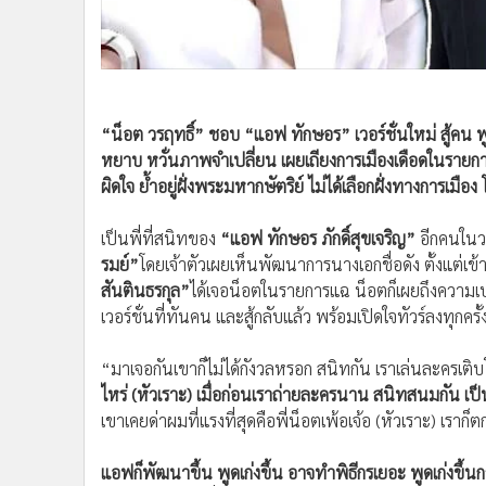
•
อินโดจีน
•
กองทุนรวม
•
Celeb Online
•
Factcheck
“น็อต วรฤทธิ์” ชอบ “แอฟ ทักษอร” เวอร์ชั่นใหม่ สู้คน พูด
•
ญี่ปุ่น
หยาบ หวั่นภาพจำเปลี่ยน เผยเถียงการเมืองเดือดในรายการ
•
News1
ผิดใจ ย้ำอยู่ฝั่งพระมหากษัตริย์ ไม่ได้เลือกฝั่งทางการเมือ
•
Gotomanager
เป็นพี่ที่สนิทของ
“แอฟ ทักษอร ภักดิ์สุขเจริญ”
อีกคนในวง
รมย์”
โดยเจ้าตัวเผยเห็นพัฒนาการนางเอกชื่อดัง ตั้งแต่
สันตินธรกุล”
ได้เจอน็อตในรายการแฉ น็อตก็เผยถึงความเ
เวอร์ชั่นที่ทันคน และสู้กลับแล้ว พร้อมเปิดใจทัวร์ลงทุกครั
“มาเจอกันเขาก็ไม่ได้กังวลหรอก สนิทกัน เราเล่นละครเติ
ไหร่ (หัวเราะ) เมื่อก่อนเราถ่ายละครนาน สนิทสนมกัน เป
เขาเคยด่าผมที่แรงที่สุดคือพี่น็อตเพ้อเจ้อ (หัวเราะ) เราก็ตก
แอฟก็พัฒนาขึ้น พูดเก่งขึ้น อาจทำพิธีกรเยอะ พูดเก่งขึ้นกว่