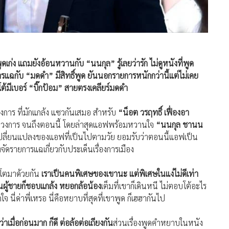
เก่ง แถมยังอ้อนหวานกับ “นนกุล” รู้เลยว่ารัก ไม่ดูหนังที่พูด
แฉกับ “มดดำ” มีสิทธิ์พูด ยันนอกรายการหนักกว่านี้แต่ไม่เคย
ง โต้มีเบอร์ “บิ๊กป้อม” สายตรงเคลียร์มดดำ
การ ที่มักแกล้ง แซวกันเสมอ สำหรับ
“น็อต วรฤทธิ์ เฟื่องอา
เข้าวงการ จนถึงตอนนี้ โดยล่าสุดแอฟพร้อมหวานใจ
“นนกุล ชานน
ปลี่ยนแปลงของแอฟที่เป็นไปตามวัย ยอมรับว่าตอนนี้แอฟเป็น
้งจัดรายการแฉเกี่ยวกับประเด็นเรื่องการเมือง
บโตมาด้วยกัน
เราเป็นคนพิเศษของเขานะ แต่พิเศษในแง่ไม่ดีเท่า
็นผู้ชายก็ชอบแกล้ง หยอกล้อน้อง
เต็มที่เขาก็เดินหนี ไม่ตอบโต้อะไร
ใจ นี่ด่าพี่เหรอ นี่คือหยาบที่สุดที่เขาพูด ก็เฮฮากันไป
าเมื่อก่อนมาก ก็ดี ต่อล้อต่อเถียงกัน
ส่วนเรื่องพูดคำหยาบในหนัง