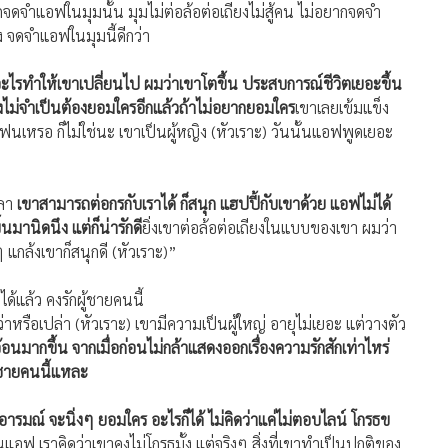
ยากจดจำแอฟในมุมนั้น มุมไม่ต่อล้อต่อเถียงไม่สู้คน ไม่อยากจดจำ
 จดจำแอฟในมุมนี้ดีกว่า
่าคิดว่าอะไรทำให้เขาเปลี่ยนไป ผมว่าเขาโตขึ้น ประสบการณ์ชีวิตเยอะขึ้น
 คงไม่จำเป็นต้องยอมใครอีกแล้วถ้าไม่อยากยอมใคร
เขาเลยเข้มแข็ง
แฟนเหรอ ก็ไม่ใช่นะ เขาเป็นผู้หญิง (หัวเราะ) วันนั้นแอฟพูดเยอะ
วลา
เขาสามารถต่อกรกับเราได้ ก็สนุก แฮปปี้กับเขาด้วย แอฟไม่ได้
มานิดนึง แต่ก็น่ารักดี
ยิ่งเขาต่อล้อต่อเถียงในแบบของเขา ผมว่า
 แกล้งเขาก็สนุกดี (หัวเราะ)”
ด้แล้ว คงรักผู้ชายคนนี้
ว่าหรือเปล่า (หัวเราะ) เขามีความเป็นผู้ใหญ่ อายุไม่เยอะ แต่วางตัว
อนมากขึ้น จากเมื่อก่อนไม่กล้าแสดงออกเรื่องความรักสักเท่าไหร่
ู้ชายคนนี้แหละ
ารมณ์ จะนิ่งๆ ยอมใคร อะไรก็ได้ ไม่คิดว่าแค่ไม่ตอบไลน์ โกรธข
 เราคิดว่าเขาคงไม่โกรธมั้ง แต่จริงๆ สิ่งที่เขาทำเป็นปกติของ