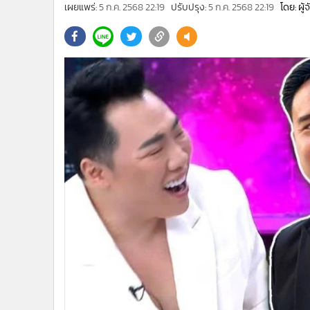
•
Management & HR
เผยแพร่:
5 ก.ค. 2568 22:19
ปรับปรุง:
5 ก.ค. 2568 22:19
โดย: ผู
•
MGR Live
•
Infographic
•
การเมือง
•
ท่องเที่ยว
•
กีฬา
•
ต่างประเทศ
•
Special Scoop
•
เศรษฐกิจ-ธุรกิจ
•
จีน
•
ชุมชน-คุณภาพชีวิต
•
อาชญากรรม
•
Motoring
•
เกม
•
วิทยาศาสตร์
•
SMEs
•
หุ้น