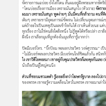
จัดรายการแฉบ่อย ยังไงก็โดน ลั่นผมอยู่ฝั่งพระมหากษัตริย
“โดนบ่อยเรื่องการเมือง เพราะมันสนุกไง (หัวเราะ)
จัดราย
ผมมา เพราะมันสนุก พูดง่ายๆ มันมีคนที่กล้าถาม คนที่คิ
เดิมๆ เพราะเขามีอุดมการณ์ชัดเจน ไม่เปลี่ยนอุดมการณ์เข
แต่ถ้าอะไรเป็นเหตุเป็นผลเข้าใจกันได้ เราเห็นด้วยนะ แต่บา
ทุกเรื่อง เราไม่ใช่คนฝั่งใดฝั่งหนึ่ง ไม่รู้พูดได้หรือเปล่า เร
ฝั่งนึง เราเลือกมุมที่ถูกต้องในมุมที่เรารู้มากกว่า
ปัดมีเบอร์โทร. “บิ๊กป้อม พลเอกประวิตร วงษ์สุวรรณ” เป็น
“ไม่มีเบอร์พลเอกประวิตร มีเบอร์คนใกล้ชิดแล้วกัน สนิทก
ไง เขาวิดีโอคอลมา เขาอยู่กับคุณประวิตรก็เลยคุยกันเลย (ห
นับถือเป็นผู้ใหญ่คนนึง
ส่วนที่ชอบแซวมดดำ รู้เยอะยิ่งกว่าโฆษกรัฐบาล ลองไปถามเขาส
ของพรรค เขาจะรู้ความเคลื่อนไหวในพรรค เขาจะมาเล่าให้เ