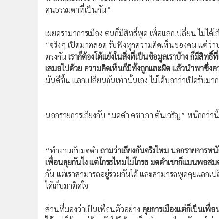
คนธรรมดาที่เป็นกัน”
เผยดรามาการเมือง ตนก็มีสิทธิ์พูด เพื่อแลกเปลี่ยน ไม่ได้เ
“จริงๆ เปิดมาตลอด รับฟังทุกความคิดเห็นของคน แต่ว่าบางอ
ตรงกัน
เราก็ต้องโต้แย้งในสิ่งที่เป็นข้อมูลเราบ้าง ก็มีสิทธิ
เสมอไปด้วย ความคิดเห็นก็มีทั้งถูกและผิด แล้วนำพาซึ่
มันดีขึ้น แลกเปลี่ยนกันเท่านั้นเอง ไม่ได้บอกว่าเปิดรับม
นอกรายการเถียงกับ “มดดำ คชาภา ตันเจริญ” หนักกว่านี้ แต
“ทำงานกับมดดำ
ถามว่าเถียงกันจริงไหม นอกรายการหนักก
เพื่อนคุยกันไง แต่โกรธไหมไม่โกรธ มดดำเขาก็แมนพอส
กัน แต่เราสามารถอยู่ร่วมกันได้ และสามารถพูดคุยแลกเปลี
ได้เก็บมาติดใจ
ส่วนที่มองว่าเป็นเพื่อนตัวอย่าง
คุยการเมืองแต่ก็เป็นเพื