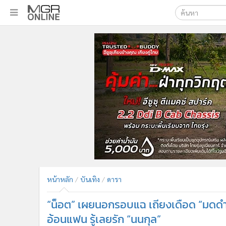
เลือกเครื่องมือท
•
หน้าหลัก
ค้นหา
•
ทันเหตุการณ์
Google
•
ภาคใต้
•
ภูมิภาค
MGR Onl
•
Online Section
ค้นหาขั
•
บันเทิง
•
ผู้จัดการรายวัน
•
คอลัมนิสต์
•
ละคร
•
CbizReview
•
Cyber BIZ
หน้าหลัก
บันเทิง
ดารา
•
ผู้จัดกวน
“น็อต” เผยนอกรอบแฉ เถียงเดือด “มดดำ” แ
•
Good health & Well-being
•
Green Innovation & SD
อ้อนแฟน รู้เลยรัก “นนกุล”