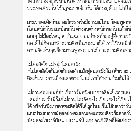
ได้
แต่ก็ต้องอยู่ด้วยกันให้ได้ เราก็คนไทยเหมือนกัน คงไม่เก
ประเทศเดียวกัน ใช้กฎหมายเดียวกัน ก็ต้องอยู่ด้วยกันให้ไ
ถามว่าเคยคิดว่าเขาจะโกรธ หรือมีอารมณ์ไหม ก็เคยพูดหล
ก็เล่นหนักกับผมเหมือนกัน ต่างคนต่างหนักพอกัน แล้วก็หัว
เฉยๆ ไม่มีอะไร
สนุกๆ กันเฉยๆ ผมว่าสุดท้ายอยู่ที่ความ
เองได้ ไม่ต้องมาฟังความคิดเห็นของเราก็ได้ เราก็เป็นหนึ่งใ
ความคิดเห็นคุณก็สามารถพูดออกมาได้ ตามความคิดของคุณ เพ
ไม่เคยผิดใจ แม้อยู่กันคนละฝั่ง
“ไม่เคยผิดใจกันเลยกับมดดำ แม้อยู่คนละฝั่งกัน (หัวเราะ) แ
คิดเห็นทางการเมืองแตกต่างกัน แต่เราก็ทำงานร่วมกันได้
ไม่อ่านคอมเมนต์ด่า เชื่อว่าวันหนึ่งเขาอาจคิดได้ เวลาแ
“คนด่า ณ วันนี้ก็แค่ไม่อ่าน ใครคิดอะไร เขียนอะไรก็เขียนไ
ได้ หรือวันนึงเขาอาจจะคิดได้ก็ได้ ถูกไหม ก็ไม่ได้บอกว่าวัน
และประสบการณ์ทุกอย่างจะสอนเองแหละ เดี๋ยวก็ฉลาดกั
ข้อมูลอะไรเราก็เชื่อแบบเราแค่นั้นเอง คุณก็มีสิทธิ์โต้แย