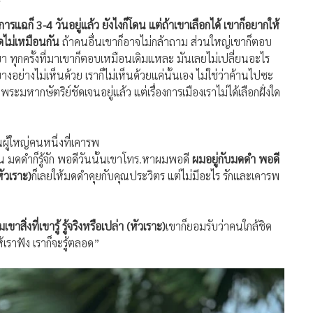
์
การแฉก็ 3-4 วันอยู่แล้ว ยังไงก็โดน แต่ถ้าเขาเลือกได้ เขาก็อยากให้
ดไม่เหมือนกัน
ถ้าคนอื่นเขาก็อาจไม่กล้าถาม ส่วนใหญ่เขาก็ตอบ
า ทุกครั้งที่มาเขาก็ตอบเหมือนเดิมแหละ มันเลยไม่เปลี่ยนอะไร
งอย่างไม่เห็นด้วย เราก็ไม่เห็นด้วยแค่นั้นเอง ไม่ใช่ว่าค้านไปซะ
าฝั่งพระมหากษัตริย์ชัดเจนอยู่แล้ว แต่เรื่องการเมืองเราไม่ได้เลือกฝั่งใด
ผู้ใหญ่คนหนึ่งที่เคารพ
ัน มดดำก็รู้จัก พอดีวันนั้นเขาโทร.หาผมพอดี
ผมอยู่กับมดดำ พอดี
ัวเราะ)
ก็เลยให้มดดำคุยกับคุณประวิตร แต่ไม่มีอะไร รักและเคารพ
ิ่งที่เขารู้ รู้จริงหรือเปล่า (หัวเราะ)
เขาก็ยอมรับว่าคนใกล้ชิด
ราฟัง เราก็จะรู้ตลอด”