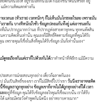
ลียดกันจนโอ้โห อยู่ร่วมโลกกันไม่ได้ ก็ไม่ถึงขนาดนั้นหรอก อยู่
ด้ แม้ความคิดแตกต่างกัน
ายเวลนะ (หัวเราะ) เวลหนักๆ ก็ไม่เห็นมันโกรธอะไรเลย เพราะมัน
เราะกัน บางทีหนักมั่วซั่ว ข้อมูลปลอมกันทั้งคู่ แค่เอาชนะกัน
จริงที่มันปรากฏมากกว่านะ ที่ปรากฏต่อสายตาทุกคน ทุกคนตัดสิน
นความคิดเห็นเท่านั้น คุณเองก็มีสิทธิ์คิดตามข้อมูลที่คุณได้รับ
ราะคุณก็เชื่อในสิ่งที่คุณได้รับข้อมูล มันก็เท่านั้นเอง”
ม้ดูจะเถียงกันแต่เราก็ไปด้วยกันได้
เราทำหน้าที่พิธีกร แม้มีความ
”
ละประสบการณ์จะสอนทุกอย่าง เดี๋ยวก็ฉลาดกันเอง
ป มันเป็นสิทธิ์ของเขา เราก็ไม่มีสิทธิ์ไปว่าเขา
วันนึงเราอาจจะคิด
นี้ข้อมูลเราถูกทุกอย่าง ข้อมูลเขาก็อาจไม่ได้ถูกทุกอย่างก็ได้ เวลา
นเอง
อยู่ที่ข้อมูล คุณได้รับข้อมูลอะไรคุณก็เชื่อแบบนั้น เราได้รับ
้งเราได้ แต่ระมัดระวังคำพูดกันนิดนึง อย่าหยาบคายมาก”