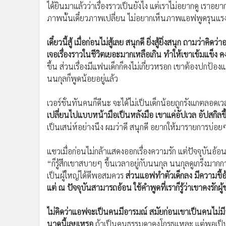
ได้ยินมาแล้วว่าเรื่องราวเป็นยังไง แต่เราไม่อยากดู เราอ
ภาพนั้นเดี๋ยวภาพเปลี่ยน ไม่อยากเห็นภาพแอฟพูดรุนแรง
เดี๋ยวนี้สู้ เมื่อก่อนไม่สู้เลย สนุกดี ยิ่งสู้ยิ่งสนุก ถามว
เจอเรื่องราวในชีวิตเยอะมากเหลือเกิน ทำให้เขาเข้มแข็ง
ขึ้น ส่วนเรื่องมีแฟนเด็กก็คงไม่เกี่ยวหรอก เขาต้องปกป้อง
นนกุลก็พูดน้อยอยู่แล้ว
เวอร์ชั่นทันคนก็ดีนะ จะได้ไม่เป็นเด็กน้อยถูกรังแกตลอดเ
เปลี่ยนไปแบบหน้ามือเป็นหลังมือ เขาแค่อัปเวล อัปสกิลขึ้น
เป็นเสน่ห์อย่างนึง ผมว่าดี สนุกดี อยากให้มารายการบ่อยๆ
แซวเมื่อก่อนไม่กล้าแสดงออกเรื่องความรัก แต่ปัจจุบันอ้อนไ
“ก็รู้สึกเขาสบายๆ ขึ้นเวลาอยู่กับนนกุล นนกุลดูเกร็งมากก
เป็นผู้ใหญ่ได้ดีพอสมควร
ส่วนแอฟทำตัวเด็กลง มีความขี้อ้
แต่ ณ ปัจจุบันสามารถอ้อน ใช้คำพูดที่เราก็รู้ว่าเขาคงรักผ
ไม่คิดว่าแอฟจะเป็นคนมีอารมณ์ สมัยก่อนเขาเป็นคนไม่มีอ
นาดนี้เลยเหรอ
ถ้าเป็นคนธรรมดาคงโกรธแหละ แต่พอเป็นแอฟ