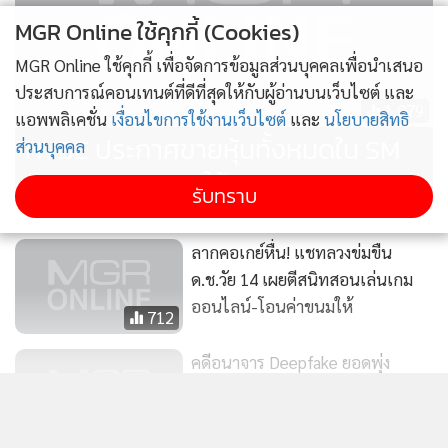
MGR Online ใช้คุกกี้ (Cookies)
เมื่อถูกถามถึงสถานะปัจจุบันของเขา แทอิล กล่าวว่า “ผมเคย
MGR Online ใช้คุกกี้ เพื่อจัดการข้อมูลส่วนบุคคลเพื่อนำเสนอ
เป็นนักร้องแต่ถูกไล่ออกจากบริษัท ตอนนี้ผมทำงานพาร์ทไทม์”
ประสบการณ์คอนเทนต์ที่ดีที่สุดให้กับผู้อ่านบนเว็บไซต์ และ
ทนายความของเขาเสริมว่าปัจจุบันเขาหาเลี้ยงชีพด้วยการช่วย
1,079
แอพพลิเคชั่น
เงื่อนไขการใช้งานเว็บไซต์
และ
นโยบายสิทธิ
เหลือที่ร้านอาหารของเพื่อน
HYBE ประกาศขายหุ้นทั้งหมดใน SM
ส่วนบุคคล
Entertainment ให้ Tencent Music
รับทราบ
ลากคอเกย์หื่น! แชทลวงข่มขืน
ด.ช.วัย 14 เผยตีสนิทสอนเล่นเกม
ออนไลน์-โอนค่าขนมให้
712
คดีอนาจาร Deepfake ยอดพุ่ง
"เกาหลีใต้" เหยื่อส่วนใหญ่อายุต่ำ
กว่า 30
4,884
แสดงเพิ่มเติม