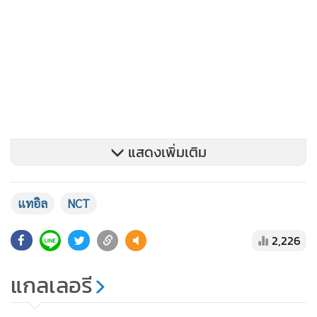
แสดงเพิ่มเติม
แทอิล
NCT
แทอิล ได้ยื่นคำให้การต่อตำรวจว่าเขายอมมอบตัวนอกจากนี้ เขา
ยังผ่านกระบวนการที่ยากลำบากในการบรรลุข้อตกลงกับเหยื่อ
2,226
ซึ่งเป็นชาวจีน และยังได้รับจดหมายจากผู้เสียหายที่ระบุว่าไม่
ต้องการให้มีการลงโทษเพิ่มเติมอีกด้วย
แกลเลอรี