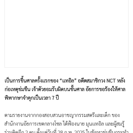
•
เกม
•
วิทยาศาสตร์
•
SMEs
•
หุ้น
•
อินโดจีน
•
กองทุนรวม
•
Celeb Online
•
Factcheck
•
ญี่ปุ่น
เป็นการขึ้นศาลครั้งแรกของ “แทอิล” อดีตสมาชิกวง NCT หลัง
•
News1
ก่อเหตุข่มขืน เจ้าตัวยอมรับผิดบนชั้นศาล อัยการขอร้องให้ศาล
•
Gotomanager
พิพากษาจำคุกเป็นเวลา 7 ปี
ตามรายงานจากกองสอบสวนอาชญากรรมสตรีและเด็ก ของ
สำนักงานอัยการเขตกลางโซล ได้ฟ้องนาย มุนแทอิล และผู้สมรู้
ร่วมคิดอีก 2 คน ตั้งแต่วันที่ 28 ก.พ. 2025 ในข้อหาข่มขืนกระทำ