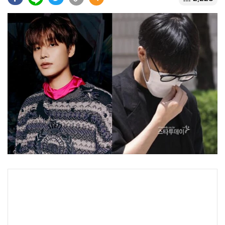
•
Good health & Well-being
•
Green Innovation & SD
•
Management & HR
•
MGR Live
•
Infographic
•
การเมือง
•
ท่องเที่ยว
•
กีฬา
•
ต่างประเทศ
•
Special Scoop
•
เศรษฐกิจ-ธุรกิจ
•
จีน
•
ชุมชน-คุณภาพชีวิต
•
อาชญากรรม
•
Motoring