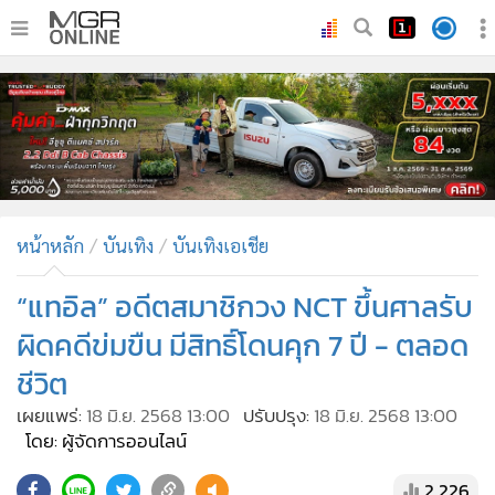
•
หน้าหลัก
•
ทันเหตุการณ์
•
ภาคใต้
•
ภูมิภาค
•
Online Section
หน้าหลัก
บันเทิง
บันเทิงเอเชีย
•
บันเทิง
•
ผู้จัดการรายวัน
“แทอิล” อดีตสมาชิกวง NCT ขึ้นศาลรับ
•
คอลัมนิสต์
ผิดคดีข่มขืน มีสิทธิ์โดนคุก 7 ปี - ตลอด
•
ละคร
ชีวิต
•
CbizReview
เผยแพร่:
18 มิ.ย. 2568 13:00
ปรับปรุง:
18 มิ.ย. 2568 13:00
•
Cyber BIZ
โดย: ผู้จัดการออนไลน์
•
ผู้จัดกวน
2,226