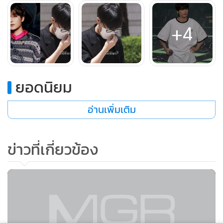
อย่างไรก็ตาม อัยการไม่เห็นด้วยกับการปกป้องตนเองของ แทอิล
+4
โดยอ้างว่าคำให้การของ แทอิล ที่บอกว่ายอมมอบตัวนั้นน่าสงสัย
อย่างยิ่ง และสงสัยว่าคำให้การของ แทอิล เข้าข่ายการมอบตัวต่อ
ตำรวจจริงหรือไม่
ยอดนิยม
ขณะนี้ แทอิล กำลังถูกสอบสวนโดยไม่มีการกักขัง ศาลตัดสินว่า
เนื่องจากจำเลยทั้ง 3 คนรับสารภาพในความผิดของตน จึงไม่น่า
อ่านเพิ่มเติม
จะหลบหนีหรือทำลายหลักฐาน
ข่าวที่เกี่ยวข้อง
ก่อนหน้านี้ในเดือน ส.ค. 2024 อดีตต้นสังกัดของเขาอย่าง SM
Entertainment ได้ออกมาประกาศว่า แทอิล จะไม่เป็นสมาชิก
ของ NCT อีกต่อไปเนื่องจากถูกตั้งข้อหาล่วงละเมิดทางเพศซึ่งยัง
ไม่ระบุรายละเอียด และต่อมาก็ถูกปลดออกจากตำแหน่งศิลปิน
ของบริษัท อดีตไอดอลบอยแบนด์ดังไม่ได้ถูกตำรวจควบคุมตัว
หลังจากการสอบสวนเริ่มต้นขึ้น