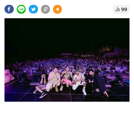
•
Good health & Well-being
99
•
Green Innovation & SD
•
Management & HR
•
MGR Live
•
Infographic
•
การเมือง
•
ท่องเที่ยว
•
กีฬา
•
ต่างประเทศ
•
Special Scoop
•
เศรษฐกิจ-ธุรกิจ
•
จีน
•
ชุมชน-คุณภาพชีวิต
•
อาชญากรรม
•
Motoring