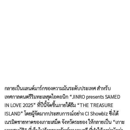
•
เกม
•
วิทยาศาสตร์
•
SMEs
•
หุ้น
•
อินโดจีน
•
กองทุนรวม
•
Celeb Online
•
Factcheck
•
ญี่ปุ่น
•
News1
กลายเป็นแลนด์มาร์กของความมันระดับประเทศ สำหรับ
•
Gotomanager
เทศกาลดนตรีริมทะเลสุดไอคอนิก “JINRO presents SAMED
IN LOVE 2025” ที่ปีนี้จัดขึ้นภายใต้ธีม “THE TREASURE
ISLAND” โดยผู้จัดมากประสบการณ์อย่าง CI Showbiz ซึ่งได้
เนรมิตชายหาดของเกาะเสม็ด จังหวัดระยอง ให้กลายเป็น “เกาะ