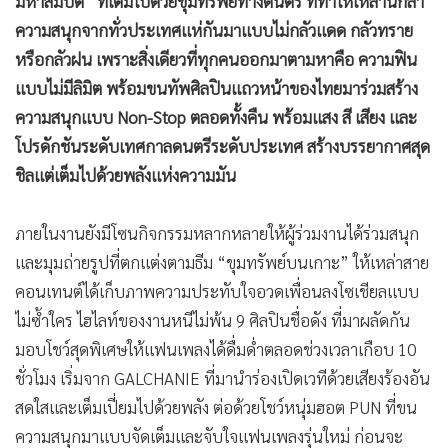
มหาสมบัติ” ที่เต็มไปด้วยขุมทรัพย์ทางดนตรี ที่ทำให้เหล่านักล่า
ความสนุกจากทั่วประเทศแห่กันมาแบบไม่กลัวแดด กลัวทราย
หรือกลัวฝน เพราะสิ่งเดียวที่ทุกคนออกมาตามหาคือ ความฟิน
แบบไม่มีลิมิต พร้อมขนทัพศิลปินแถวหน้าของไทยมาร่วมสร้าง
ความสนุกแบบ Non-Stop ตลอดทั้งคืน พร้อมแสง สี เสียง และ
โปรดักชันระดับเทศกาลดนตรีระดับประเทศ สร้างบรรยากาศสุด
ชิลแต่เต็มไปด้วยพลังแห่งความมัน
ภายในงานยังมีโซนกิจกรรมหลากหลายให้ผู้ร่วมงานได้ร่วมสนุก
และมุมถ่ายรูปที่ตกแต่งตามธีม “ขุมทรัพย์บนเกาะ” ให้เหล่าสาย
คอนเทนต์ได้เก็บภาพความประทับใจอวดเพื่อนลงโซเชียลแบบ
ไม่ซ้ำใคร ไฮไลท์ของงานหนีไม่พ้น 9 ศิลปินชื่อดัง ที่มาผลัดกัน
มอบโชว์สุดพิเศษให้แฟนเพลงได้ดื่มด่ำตลอดช่วงเวลาเกือบ 10
ชั่วโมง เริ่มจาก GALCHANIE ที่มานำร่องเปิดเวทีด้วยเสียงร้องอัน
สดใสและเต็มเปี่ยมไปด้วยพลัง ต่อด้วยโชว์หนุ่มฮอต PUN ที่ขน
ความสนุกมาแบบจัดเต็มและจับใจแฟนเพลงรุ่นใหม่ ก่อนจะ