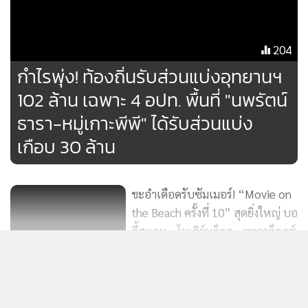
MGR Online ใช้คุกกี้ เพื่อจัดการข้อมูลส่วนบุคคลเพื่อนำเสนอ
ประสบการณ์คอนเทนต์ที่ดีที่สุดให้กับผู้อ่านบนเว็บไซต์ และ
204
แอพพลิเคชั่น
เงื่อนไขการใช้งานเว็บไซต์
และ
นโยบายสิทธิ
กำไรพุ่ง! ท้องถิ่นรับส่วนแบ่งอุทยานฯ
ส่วนบุคคล
102 ล้าน เฉพาะ 4 อปท. พื้นที่ "นพรัตน์
รับทราบ
ธารา-หมู่เกาะพีพี" ได้รับส่วนแบ่ง
เกือบ 30 ล้าน
ชะอำเดือดรับซัมเมอร์! “Movie on
the Beach ครั้งที่ 10” สุดยิ่งใหญ่ บอ
ดี้สแลม - โมเดิร์นด็อก - พาราด็อกซ์
169
นำทีมโดดสุดตัวริมทะเล
แสดงเพิ่มเติม
ข่าวดีแห่งท้องทะเล พบเต่าตนุหา
ยากที่เกาะเสม็ด ย้ำความอุดม