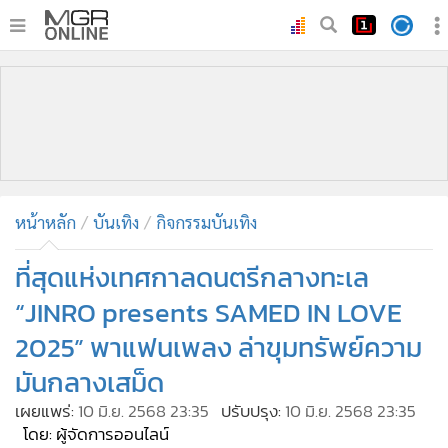
•
หน้าหลัก
•
ทันเหตุการณ์
•
ภาคใต้
•
ภูมิภาค
•
Online Section
หน้าหลัก
บันเทิง
กิจกรรมบันเทิง
•
บันเทิง
•
ผู้จัดการรายวัน
ที่สุดแห่งเทศกาลดนตรีกลางทะเล
•
คอลัมนิสต์
“JINRO presents SAMED IN LOVE
•
ละคร
2025” พาแฟนเพลง ล่าขุมทรัพย์ความ
•
CbizReview
มันกลางเสม็ด
•
Cyber BIZ
เผยแพร่:
10 มิ.ย. 2568 23:35
ปรับปรุง:
10 มิ.ย. 2568 23:35
•
ผู้จัดกวน
โดย: ผู้จัดการออนไลน์