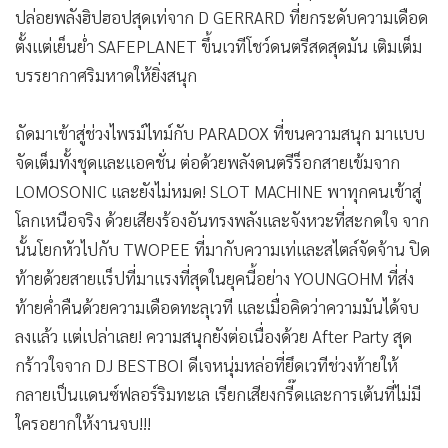
ปล่อยพลังฮิปฮอปสุดเท่จาก D GERRARD ที่ยกระดับความเดือด
ตั้งแต่เย็นย่ำ SAFEPLANET ขึ้นเวทีโชว์ดนตรีสดสุดมัน เติมเต็ม
บรรยากาศริมหาดให้ยิ่งสนุก
ถัดมาเข้าสู่ช่วงไพรม์ไทม์กับ PARADOX ที่ขนความสนุก มาแบบ
จัดเต็มทั้งชุดและแอคชั่น ต่อด้วยพลังดนตรีร็อกสายเข้มจาก
LOMOSONIC และยังไม่หมด! SLOT MACHINE พาทุกคนเข้าสู่
โลกเหนือจริง ด้วยเสียงร้องอันทรงพลังและจังหวะที่สะกดใจ จาก
นั้นโยกหัวไปกับ TWOPEE ที่มากับความเท่และสไตล์จัดจ้าน ปิด
ท้ายด้วยสายแร็ปที่มาแรงที่สุดในยุคนี้อย่าง YOUNGOHM ที่ส่ง
ท้ายค่ำคืนด้วยความเดือดทะลุเวที และเมื่อคิดว่าความมันได้จบ
ลงแล้ว แต่เปล่าเลย! ความสนุกยังต่อเนื่องด้วย After Party สุด
กร้าวใจจาก DJ BESTBOI ดีเจหนุ่มหล่อที่ยึดเวทีช่วงท้ายให้
กลายเป็นแดนซ์ฟลอร์ริมทะเล เรียกเสียงกรี๊ดและการเต้นที่ไม่มี
ใครอยากให้งานจบ!!!