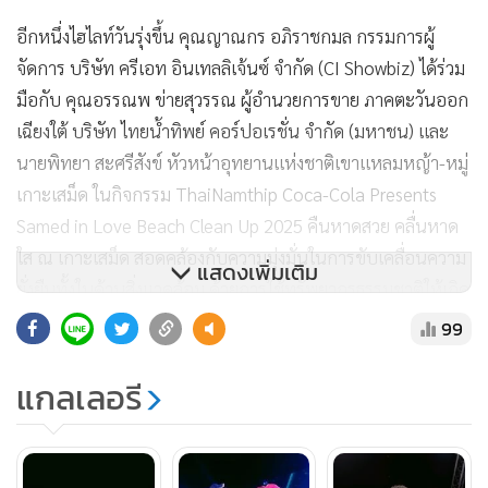
อีกหนึ่งไฮไลท์วันรุ่งขึ้น คุณญาณกร อภิราชกมล กรรมการผู้
จัดการ บริษัท ครีเอท อินเทลลิเจ้นซ์ จำกัด (CI Showbiz) ได้ร่วม
มือกับ คุณอรรณพ ข่ายสุวรรณ ผู้อำนวยการขาย ภาคตะวันออก
เฉียงใต้ บริษัท ไทยน้ำทิพย์ คอร์ปอเรชั่น จำกัด (มหาชน) และ
นายพิทยา สะศรีสังข์ หัวหน้าอุทยานแห่งชาติเขาแหลมหญ้า-หมู่
เกาะเสม็ด ในกิจกรรม ThaiNamthip Coca-Cola Presents
Samed in Love Beach Clean Up 2025 คืนหาดสวย คลื่นหาด
ใส ณ เกาะเสม็ด สอดคล้องกับความมุ่งมั่นในการขับเคลื่อนความ
แสดงเพิ่มเติม
ยั่งยืนทั้งในด้านสิ่งแวดล้อม ด้วยการใช้ทรัพยากรธรรมชาติให้เกิด
ประโยชน์สูงสุดโดยสร้างผลกระทบต่อสิ่งแวดล้อมให้น้อยที่สุด จึง
99
มาร่วมแรงร่วมใจเก็บขยะริมชายหาด คืนหาดสวย ทะเลใสให้กับ
เกาะเสม็ด
แกลเลอรี
ซึ่งขยะที่ถูกจัดเก็บครั้งนี้จะถูกนำเข้าสู่กระบวนการจัดการขยะ
อย่างถูกต้องต่อไป นอกจากจะเป็นเทศกาลดนตรีที่มอบความสุข