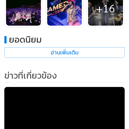
+16
ผ่านเสียงเพลง “Samed in Love” ยังพิสูจน์ให้เห็นว่า ความสุข
ที่แท้จริงนั้นไม่ใช่แค่การได้มาร่วมสนุก แต่คือการได้ร่วมดูแล
พื้นที่ที่เรารักให้คงอยู่สวยงามต่อไป
ยอดนิยม
ทั้งหมดนี้คือปรากฏการณ์ความสุขที่เกิดขึ้นบนเกาะเสม็ดใน
ค่ำคืนเดียว “JINRO presents SAMED IN LOVE 2025” หากปีนี้
อ่านเพิ่มเติม
พลาดไป... อย่าปล่อยให้มันเกิดขึ้นอีก! เกาะเสม็ดจะกลับมาสั่น
สะเทือนอีกครั้งในปีหน้า พร้อมความมันที่มากกว่าเดิม แล้วพบ
ข่าวที่เกี่ยวข้อง
กันใหม่ใน SAMED IN LOVE 2026
MGR Online ใช้คุกกี้ (Cookies)