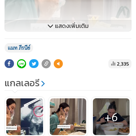
แสดงเพิ่มเติม
แมท ภีรนีย์
2,335
แกลเลอรี
+6