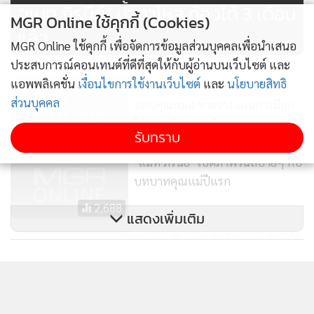
“แมท ภีรนีย์” น้ำตาไหล ท้องได้ 3 เดือน
MGR Online ใช้คุกกี้ (Cookies)
แล้ว
MGR Online ใช้คุกกี้ เพื่อจัดการข้อมูลส่วนบุคคลเพื่อนำเสนอ
ประสบการณ์คอนเทนต์ที่ดีที่สุดให้กับผู้อ่านบนเว็บไซต์ และ
แอพพลิเคชั่น
เงื่อนไขการใช้งานเว็บไซต์
และ
นโยบายสิทธิ
“แมท ภีรนีย์” ท้อง 3 เดือนแล้ว
ส่วนบุคคล
ขอบคุณหมอ ช่วยวางแผนการมีลูก
ให้อย่างมีประสิทธิภาพ
771
รับทราบ
"แมท ภีรนีย์" เปิดภาพวันสบายๆ กับ
บทบาทคุณแม่ปีแรก
2,688
แสดงเพิ่มเติม
“เกรท วรินทร” ยินดี “แมท ภีรนีย์”
ท้อง ไม่พร้อมให้หลานเรียกลุง
ข่าวในหมวดล่าสุด
2,068
1
“แม่เกตุ” ร่ำไห้ อกหักในวัย 47 เลิก “ลุงวิทย์” แล้ว