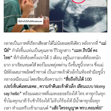
•
Good health & Well-being
•
Green Innovation & SD
•
Management & HR
•
MGR Live
•
Infographic
•
การเมือง
กลายเป็นภาพที่เรียกเสียงฮาได้ไม่น้อยเลยทีเดียว หลังจากที่
“แม่
•
ท่องเที่ยว
นีย์”
กำลังขึ้นแท่นเป็นคุณยาย รีวิวลูกสาว
“แมท ภีรนีย์ คง
•
กีฬา
ไทย”
ที่กำลังท้องครั้งแรกได้ 3 เดือน อยู่ในภาวะแพ้ท้องหนัก
•
ต่างประเทศ
มาก อาเจียนหมดไส้ ฮอร์โมนพลุ่งพล่าน ถึงขั้นชูนิ้วกลาง ซึ่งแม่
•
Special Scoop
นีย์ยังเผยภาพอัลตร้าซาวด์ เป็นภาพเจ้าตัวเล็กในท้องทำมือชูนิ้ว
•
เศรษฐกิจ-ธุรกิจ
กลางเหมือนแม่ โดยเขียนข้อความว่า
“สื่อถึงกันได้ 100
•
จีน
เปอร์เซ็นต์เลยนะคะ , ความจำดีนะเจ้าตัวเล็ก เลียนแบบ Momy
•
ชุมชน-คุณภาพชีวิต
say hello”
พร้อมเผยภาพที่แมทเอะอะร้องไห้ โทร.หาทุกวันทุก
•
อาชญากรรม
ชั่วโมงทุกนาที รับช้าก็ร้องไห้ ไม่รับก็ร้องไห้ มีน้ำตาทุกมื้อทุก
•
Motoring
เวลา ทำแมทรีบเข้ามาเมนต์
“แฮ้!! ใครอนุญาต พรบ.คอมพ์!!!
”