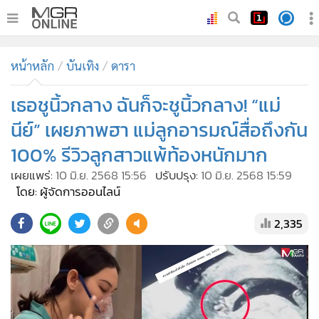
•
หน้าหลัก
หน้าหลัก
บันเทิง
ดารา
•
ทันเหตุการณ์
•
เธอชูนิ้วกลาง ฉันก็จะชูนิ้วกลาง! “แม่
ภาคใต้
•
ภูมิภาค
นีย์” เผยภาพฮา แม่ลูกอารมณ์สื่อถึงกัน
•
Online Section
100% รีวิวลูกสาวแพ้ท้องหนักมาก
•
บันเทิง
เผยแพร่:
10 มิ.ย. 2568 15:56
ปรับปรุง:
10 มิ.ย. 2568 15:59
•
ผู้จัดการรายวัน
โดย: ผู้จัดการออนไลน์
•
คอลัมนิสต์
2,335
•
ละคร
•
CbizReview
•
Cyber BIZ
•
ผู้จัดกวน