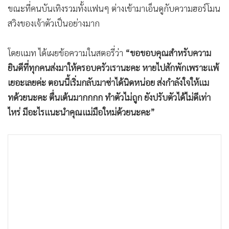
ขณะที่คนบันเทิงรวมทั้งแฟนๆ ต่างเข้ามาเอ็นดูกับความฮอร์โมน
•
เกม
สวิงของเจ้าตัวเป็นอย่างมาก
•
วิทยาศาสตร์
•
SMEs
โดยแมท ได้เผยข้อความในสตอรี่ว่า
“ขอขอบคุณสำหรับความ
•
หุ้น
ยินดีที่ทุกคนส่งมาให้ครอบครัวเรานะคะ หายไปสักพักเพราะแพ้
•
อินโดจีน
เยอะเลยค่ะ ตอนนี้เริ่มกลับมาซ่าได้นิดหน่อย ส่งกำลังใจให้แม
•
กองทุนรวม
ทด้วยนะคะ ตื่นเต้นมากกกก ทำตัวไม่ถูก ยังปรับตัวได้ไม่ดีเท่า
•
Celeb Online
ไหร่ มีอะไรแนะนำคุณแม่มือใหม่ด้วยนะคะ”
•
Factcheck
•
ญี่ปุ่น
•
News1
•
Gotomanager