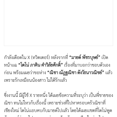
•
เกม
•
วิทยาศาสตร์
•
SMEs
•
หุ้น
•
อินโดจีน
•
กองทุนรวม
•
Celeb Online
กำลังเดือดใน X (ทวิตเตอร์) หลังจากที่
“มายด์ พัชรบุษย์”
เปิด
•
Factcheck
หน้าแฉ
“โตโน่ ภาคิน คำวิลัยศักดิ์”
เรื่องที่มาบอกว่าชอบตัวเอง
•
ญี่ปุ่น
ก่อน พร้อมเผยว่าขอห่าง
“ณิชา ณัฏฐณิชา ดังวัธนาวณิชย์”
แล้ว
•
News1
เพราะรักเหมือนน้องสาว ไม่ได้รักแล้ว
•
Gotomanager
ซึ่งงานนี้ มีผู้ใช้ X รายหนึ่ง ได้เผยข้อความที่ระบุว่า เป็นพี่ชายของ
ณิชา ทนไม่ไหวกับเรื่องนี้ เพราะช่วงที่ไปหาครอบครัวณิชาที่
เชียงใหม่ โตโน่แอบคบกับมายด์ไปแล้ว โดยได้เผยแชตที่โตโน่พูด