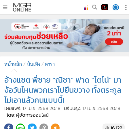
•
หน้าหลัก
•
ทันเหตุการณ์
•
ภาคใต้
•
ภูมิภาค
•
Online Section
หน้าหลัก
บันเทิง
ดารา
•
บันเทิง
•
ผู้จัดการรายวัน
อ้างแชต พี่ชาย “ณิชา” ฟาด “โตโน่” มา
•
คอลัมนิสต์
ง้อวันไหนพวกเราไปยืนขวาง ทั้งตระกูล
•
ละคร
ไม่เอาแล้วคนแบบนี้!
•
CbizReview
เผยแพร่:
17 เม.ย. 2568 20:18
ปรับปรุง:
17 เม.ย. 2568 20:18
•
Cyber BIZ
โดย: ผู้จัดการออนไลน์
•
ผู้จัดกวน
16,122