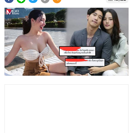
•
Good health & Well-being
•
Green Innovation & SD
•
Management & HR
•
MGR Live
•
Infographic
•
การเมือง
•
ท่องเที่ยว
•
กีฬา
•
ต่างประเทศ
•
Special Scoop
•
เศรษฐกิจ-ธุรกิจ
•
จีน
•
ชุมชน-คุณภาพชีวิต
•
อาชญากรรม
•
Motoring