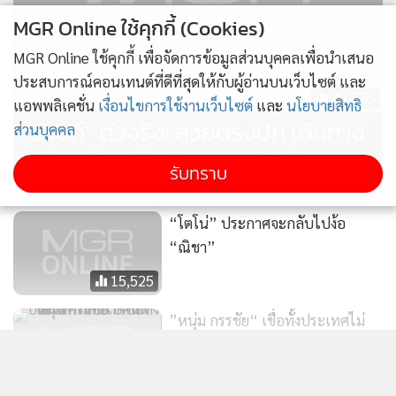
MGR Online ใช้คุกกี้ (Cookies)
MGR Online ใช้คุกกี้ เพื่อจัดการข้อมูลส่วนบุคคลเพื่อนำเสนอ
ประสบการณ์คอนเทนต์ที่ดีที่สุดให้กับผู้อ่านบนเว็บไซต์ และ
43,225
แอพพลิเคชั่น
เงื่อนไขการใช้งานเว็บไซต์
และ
นโยบายสิทธิ
“มายด์” ตัวจริง! สวยตรงปก เดินทาง
ส่วนบุคคล
กลับ หลังจบโหนกระแส (คลิป)
รับทราบ
“โตโน่” ประกาศจะกลับไปง้อ
“ณิชา”
15,525
”หนุ่ม กรรชัย“ เชื่อทั้งประเทศไม่
อยากให้ ”ณิชา“ กลับไปคืนดี ”โต
โน่“
20,529
แสดงเพิ่มเติม