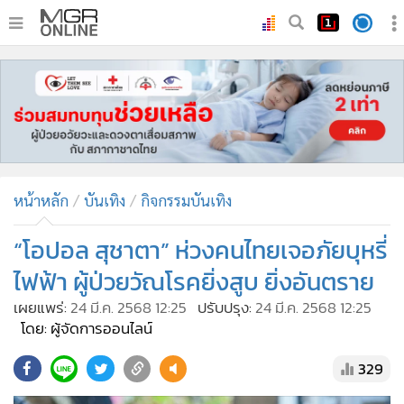
•
หน้าหลัก
•
ทันเหตุการณ์
•
ภาคใต้
•
ภูมิภาค
•
Online Section
หน้าหลัก
บันเทิง
กิจกรรมบันเทิง
•
บันเทิง
•
ผู้จัดการรายวัน
“โอปอล สุชาตา” ห่วงคนไทยเจอภัยบุหรี่
•
คอลัมนิสต์
ไฟฟ้า ผู้ป่วยวัณโรคยิ่งสูบ ยิ่งอันตราย
•
ละคร
เผยแพร่:
24 มี.ค. 2568 12:25
ปรับปรุง:
24 มี.ค. 2568 12:25
•
CbizReview
โดย: ผู้จัดการออนไลน์
•
Cyber BIZ
329
•
ผู้จัดกวน