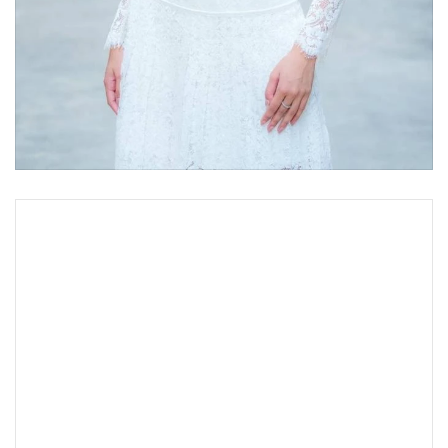
•
เกม
•
วิทยาศาสตร์
•
SMEs
•
หุ้น
•
อินโดจีน
•
กองทุนรวม
•
Celeb Online
•
Factcheck
•
ญี่ปุ่น
•
News1
•
Gotomanager