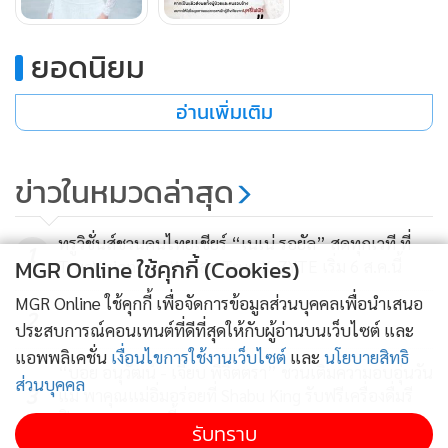
เพื่อสร้างความตระหนักถึงอันตรายของวัณโรค ซึ่งเป็นโรคติดต่อ
ทางการหายใจ และหากป่วยวัณโรคแต่ยังคงสูบบุหรี่ไฟฟ้า จะยิ่ง
ยอดนิยม
ทำลายปอด ทำลายสุขภาพมากขึ้น และเพิ่มความเสี่ยงในการ
แพร่เชื้อ โอปอลจึงอยากเป็นกระบอกเสียง เพื่อเน้นย้ำว่าการป่วย
อ่านเพิ่มเติม
เป็นวัณโรค มีผลทั้งผู้ป่วยและคนรอบข้าง
ข่าวในหมวดล่าสุด
ทรูวิชั่นส์ชวนคนไทยเชียร์ “เนเน่ รอยัล” สดทุกเวที ที่
1
“โรควัณโรคเป็นส่วนหนึ่งที่ส่งผลกับคนรอบข้างหรือว่าคนใน
MGR Online ใช้คุกกี้ (Cookies)
TrueVisions NOW และ True X-ZYTE เริ่ม 6 ส.ค.นี้
สังคมได้ เราต้องให้ความระมัดระวังมากขึ้น เพราะผลกระทบที่จะ
MGR Online ใช้คุกกี้ เพื่อจัดการข้อมูลส่วนบุคคลเพื่อนำเสนอ
ได้รับไม่ใช่แค่ตัวเราเอง แต่กระทบกับคนอื่นด้วย ในชีวิตของโอ
2
ประสบการณ์คอนเทนต์ที่ดีที่สุดให้กับผู้อ่านบนเว็บไซต์ และ
ปอลเคยพบเจอกับคนที่กําลังเผชิญโรคนี้ เห็นว่าการใช้ชีวิตของ
แอพพลิเคชั่น
เงื่อนไขการใช้งานเว็บไซต์
และ
นโยบายสิทธิ
เขาไม่ได้ง่าย กลายเป็นว่าเขากังวลว่าตัวเองจะส่งต่อสิ่งนี้ให้กับคน
“บอย อนุวัฒน์ - เจี๊ยบ พิจิตตรา” ชวนเติมความอบอุ่นวัน
ส่วนบุคคล
3
แม่ พาคุณแม่อิ่มอร่อยที่ Shabu King รับฟรีเครื่องดื่มรี
อื่นหรือเปล่า เขามีความระมัดระวังในการใช้ชีวิตจนเหมือนแทบ
ฟิล 11–12 ส.ค. นี้
ไม่ได้ใช้ชีวิตกับคนอื่นเลย เพราะฉะนั้นสิ่งที่ดีที่สุด คือ ควรที่จะ
รับทราบ