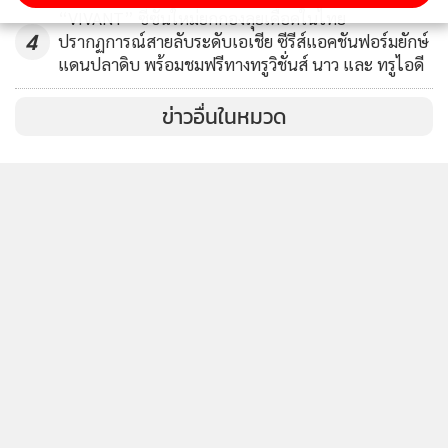
ตัดปัจจัยในแต่ละอย่างออกไป เราควรเริ่มจากการป้องกันดีกว่า
“VIVANT” ซีซันใหม่ยกกองลุยเดือดในไทย
การแก้ไขค่ะ”
4
ปรากฏการณ์สายลับระดับเอเชีย ซีรีส์แอคชันฟอร์มยักษ์
แดนปลาดิบ พร้อมชมฟรีทางทรูวิชั่นส์ นาว และ ทรูไอดี
นอกจากนี้โอปอลยังฝากถึงคนที่คิดจะสูบและคนที่ติดบุหรี่ไฟฟ้า
ข่าวอื่นในหมวด
อีกด้วยว่า “ปัจจุบันมีตัวอย่างออกมามากมาย จึงอยากให้ทุกคน
ใส่ใจสุขภาพ คนที่กําลังสูบนอกจากจะนึกถึงสุขภาพของตัวเอง ก็
อยากให้นึกถึงสุขภาพของคนรอบข้างด้วย ถึงปัจจุบันจะมีปัจจัย
ที่เราไม่สามารถควบคุมได้ เช่น สภาพแวดล้อม หรือฝุ่น PM 2.5
แต่บุหรี่ไฟฟ้าเป็นสิ่งที่เราสามารถควบคุมได้ อยากให้ทุกคนลอง
คิด ตระหนักกับสิ่งนี้เพื่อตัวเอง และเพื่อคนรอบข้าง”
พร้อมยังส่งกำลังใจให้กับผู้ที่คิดจะเลิกบุหรี่ไฟฟ้าอีกด้วยว่า
“ขอบคุณที่อยากจะเลิกบุหรี่ไฟฟ้า ถือเป็นการทําเพื่อตัวเอง และ
ทําเพื่อคนรอบข้าง ขอเป็นกําลังใจให้ เชื่อว่าถ้าเกิดว่าเรายึดมั่น
มากพอที่จะทํา สามารถทําได้แน่นอน”