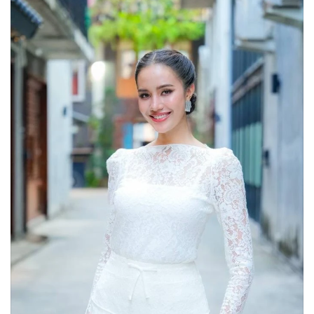
•
Good health & Well-being
•
Green Innovation & SD
•
Management & HR
•
MGR Live
•
Infographic
•
การเมือง
•
ท่องเที่ยว
•
กีฬา
•
ต่างประเทศ
•
Special Scoop
•
เศรษฐกิจ-ธุรกิจ
•
จีน
•
ชุมชน-คุณภาพชีวิต
•
อาชญากรรม
•
Motoring