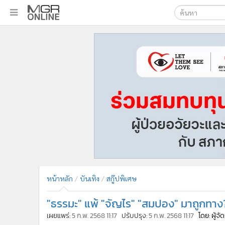
เลือกเครื่องมือท
•
หน้าหลัก
ค้นหา
•
ทันเหตุการณ์
Google
•
ภาคใต้
•
ภูมิภาค
MGR Onl
•
Online Section
ค้นหาขั
•
บันเทิง
•
ผู้จัดการรายวัน
•
คอลัมนิสต์
•
ละคร
•
CbizReview
•
Cyber BIZ
หน้าหลัก
บันเทิง
สกู๊ปพิเศษ
•
ผู้จัดกวน
"ธรรมะ" แพ้ "จัญไร" "สมปอง" มาถูกทาง? ได้
•
Good health & Well-being
•
Green Innovation & SD
เผยแพร่:
5 ก.พ. 2568 11:17
ปรับปรุง:
5 ก.พ. 2568 11:17
โดย: ผู้จ