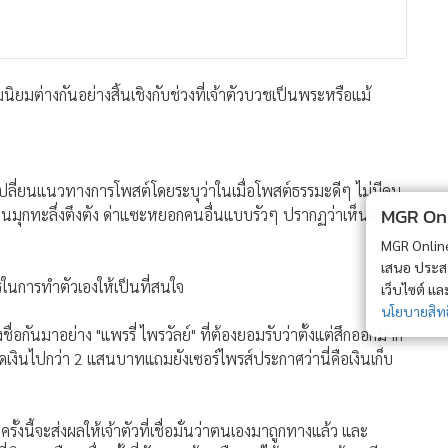
ิยมต่างกันอย่างสิ้นเชิงกับช่วงที่เจ้าตัวบวชเป็นพระหรือแม้
ศเปลี่ยนแนวทางการโพสต์โดยระบุว่าในเมื่อโพสต์ธรรมะดีๆ ไม่มีคน
MGR Onli
ล่นมุกทะลึ่งตึงตัง ด่าแซะหยอกคนอื่นแบบรัวๆ ปรากฏว่าเห็นผล
MGR Online 
เสนอ ประสบก
ไรในการทำตัวเองให้เป็นที่สนใจ
เว็บไซต์ แ
นโยบายสิทธ
ชื่อกันมาอย่าง "แพรรี่ ไพรวัลย์" ที่ต้องยอมรับว่าตั้งแต่สึกออกมาก
เงินไปกว่า 2 แสนบาทแถมยังเซอร์ไพรส์ประกาศว่านี่คือเงินเก็บ
ั้งนี้จะส่งผลให้เจ้าตัวที่เชื่อมั่นว่าตนเองมาถูกทางแล้ว และ