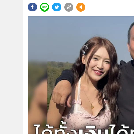
•
Management & HR
•
MGR Live
•
Infographic
•
การเมือง
•
ท่องเที่ยว
•
กีฬา
•
ต่างประเทศ
•
Special Scoop
•
เศรษฐกิจ-ธุรกิจ
•
จีน
•
ชุมชน-คุณภาพชีวิต
•
อาชญากรรม
•
Motoring
•
เกม
•
วิทยาศาสตร์
•
SMEs
•
หุ้น