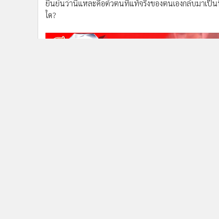
ยืนยันว่านี่แหละคือตัวตนที่แท้จริงของตนเองกลับมาเป็นที
ใด?
แพรรี่ ไพรวัลย์
สมปอง นครไธสง
ข่าวในหมวดล่าสุด
ดรามา Enduro ไทย "100 รอบ 100 ไร่" โคตรมั่ว แต่โคต
1
มัน!
ข่า