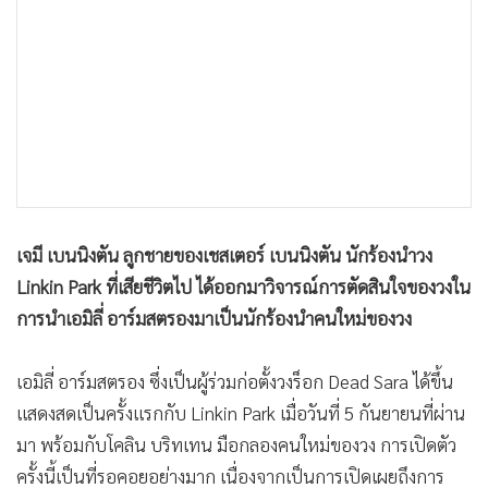
•
เกม
•
วิทยาศาสตร์
•
SMEs
•
หุ้น
•
อินโดจีน
•
กองทุนรวม
•
Celeb Online
เจมี เบนนิงตัน ลูกชายของเชสเตอร์ เบนนิงตัน นักร้องนำวง
•
Factcheck
Linkin Park ที่เสียชีวิตไป ได้ออกมาวิจารณ์การตัดสินใจของวงใน
•
ญี่ปุ่น
การนำเอมิลี่ อาร์มสตรองมาเป็นนักร้องนำคนใหม่ของวง
•
News1
•
Gotomanager
เอมิลี่ อาร์มสตรอง ซึ่งเป็นผู้ร่วมก่อตั้งวงร็อก Dead Sara ได้ขึ้น
แสดงสดเป็นครั้งแรกกับ Linkin Park เมื่อวันที่ 5 กันยายนที่ผ่าน
มา พร้อมกับโคลิน บริทเทน มือกลองคนใหม่ของวง การเปิดตัว
ครั้งนี้เป็นที่รอคอยอย่างมาก เนื่องจากเป็นการเปิดเผยถึงการ