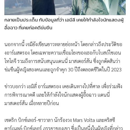
กลายเป็นประเด็น กับข้อมูลที่ว่า เอมีลี เคยให้กำลังใจนักแสดงผู้
อื้อฉาว ที่เคยก่อคดีข่มขืน
นอกจากนี้ เจมียังเขียนยาวหลายย่อหน้า โดยกล่าวถึงประวัติขอ
งอาร์มสตรอง โดยเฉพาะความเชื่อมโยงของเธอกับโบสถ์ไซเอน
โทโลจี รวมถึงการสนับสนุนแดนนี่ มาสเตอร์สัน ซึ่งถูกตัดสินว่า
ข่มขืนผู้หญิงสองคนและถูกจำคุก 30 ปีถึงตลอดชีวิตในปี 2023
ข่าวบอกว่า เอมิลี่ อาร์มสตรอง เคยเดินทางไปที่ศาล เพื่อร่วมฟัง
การพิจารณาคดี และให้กำลังใจนักแสดงผู้อื้อฉาว แดนนี่
มาสเตอร์สัน เมื่อหลายปีก่อน
เซดริก บิกซ์เลอร์-ซาวาลา นักร้องวง Mars Volta และคริสซี
คาร์เนลล์-บิกซ์เลอร์ ภรรยาของเขา ซึ่งเป็นหนึ่งในผู้หญิงที่กล่าว