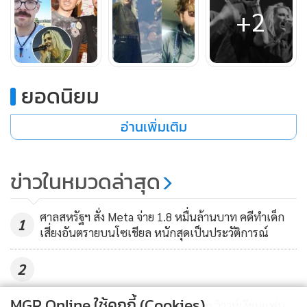
+2
ลูกชายคนโตของ เชสเตอร์ ปัจจุบัน อายุ 28 ปี
ยอดนิยม
อ่านเพิ่มเติม
ทั้งบิกซ์เลอร์-ซาวาลาและภรรยาของเขาเคยเป็นสมาชิกไซเอนโท
โลจี และกล่าวว่าโบสถ์คุกคามพวกเขาเนื่องจากข้อกล่าวหาที่มี
ข่าวในหมวดล่าสุด
ต่อมาสเตอร์สัน
ศาลสหรัฐฯ สั่ง Meta จ่าย 1.8 หมื่นล้านบาท คดีทำเด็ก
เจมียังกล่าวเพิ่มเติมว่า Linkin Park “ล้มเหลวในการตอบสนอง
1
เสี่ยงอันตรายบนโซเชียล หนักสุดเป็นประวัติการณ์
ต่อความกังวลของกลุ่มแฟนคลับหลาย ๆ กลุ่ม” และการกระทำ
ของวงในช่วงนี้ “ไม่ใช่สิ่งที่คนทั่วไปควรปรับตัวตาม”
2
MGR Online ใช้คุกกี้ (Cookies)
เขากล่าวถึงขั้นว่าวงได้ “ทรยศต่อความไว้วางใจ” ของแฟน ๆ ที่
"เจคอบ บาทาลอน" แห่ง Spider-Man วิวาห์เงียบแฟน