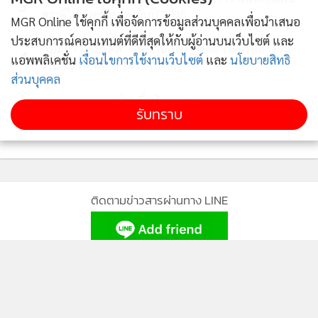
3
สาวดีไซเนอร์ หลังหมั้นปี 2025
“ไว้วางใจให้คุณเป็นคนที่ดีกว่า ใหญ่กว่า และเป็นการ
MGR Online ใช้คุกกี้ เพื่อจัดการข้อมูลส่วนบุคคลเพื่อนำเสนอ
เปลี่ยนแปลง เพราะคุณเคยสัญญาว่านั่นเป็นเจตนาของคุณ” เขา
ประสบการณ์คอนเทนต์ที่ดีที่สุดให้กับผู้อ่านบนเว็บไซต์ และ
"เอ็มมา โรเบิร์ตส์" แต่งงานแล้ว "จูเลีย โรเบิร์ตส์" ร่วม
4
สรุปว่า “ตอนนี้คุณแค่แก่เฒ่าและหูหนวกแล้ว”
แอพพลิเคชั่น
เงื่อนไขการใช้งานเว็บไซต์
และ
นโยบายสิทธิ
งาน แต่พ่อแท้ ๆ ไม่ได้รับเชิญ
ส่วนบุคคล
การแต่งตั้งเอมิลี่ อาร์มสตรองเป็นนักร้องนำคนใหม่ของ Linkin
ข่าวอื่นในหมวด
รับทราบ
Park และอัลบั้ม “From Zero” ยังได้รับเสียงวิพากษ์วิจารณ์จาก
แฟน ๆ มากมาย ไมค์ ชิโนดะได้ตอบสนองต่อความกังวลเหล่านี้
ในการสนทนาบน Discord โดยเขาแสดงความเข้าใจต่อความ
ตกใจและความไม่พอใจของสาธารณชน และเรียกร้องให้มีการ
ติดตามข่าวสารผ่านทาง LINE
พูดคุยอย่างให้เกียรติกัน
MGR Online Application