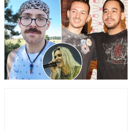
•
Good health & Well-being
•
Green Innovation & SD
•
Management & HR
•
MGR Live
•
Infographic
•
การเมือง
•
ท่องเที่ยว
•
กีฬา
•
ต่างประเทศ
•
Special Scoop
•
เศรษฐกิจ-ธุรกิจ
•
จีน
•
ชุมชน-คุณภาพชีวิต
•
อาชญากรรม
•
Motoring