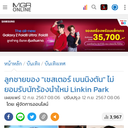
•
หน้าหลัก
•
ทันเหตุการณ์
•
ภาคใต้
•
ภูมิภาค
•
Online Section
หน้าหลัก
บันเทิง
บันเทิงเทศ
•
บันเทิง
•
ผู้จัดการรายวัน
ลูกชายของ "เชสเตอร์ เบนนิงตัน" ไม่
•
คอลัมนิสต์
ยอมรับนักร้องนำใหม่ Linkin Park
•
ละคร
เผยแพร่:
12 ก.ย. 2567 08:06
ปรับปรุง:
12 ก.ย. 2567 08:06
•
CbizReview
โดย: ผู้จัดการออนไลน์
•
Cyber BIZ
3,967
•
ผู้จัดกวน