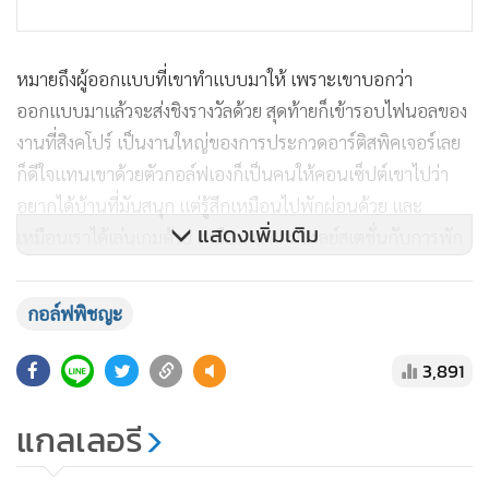
หมายถึงผู้ออกแบบที่เขาทำแบบมาให้ เพราะเขาบอกว่า
ออกแบบมาแล้วจะส่งชิงรางวัลด้วย สุดท้ายก็เข้ารอบไฟนอลของ
งานที่สิงคโปร์ เป็นงานใหญ่ของการประกวดอาร์ติสพิคเจอร์เลย
ก็ดีใจแทนเขาด้วย
ตัวกอล์ฟเองก็เป็นคนให้คอนเซ็ปต์เขาไปว่า
อยากได้บ้านที่มันสนุก แต่รู้สึกเหมือนไปพักผ่อนด้วย และ
แสดงเพิ่มเติม
เหมือนเราได้เล่นเกมด้วย เหมือนเอาเกมเพลย์สเตชั่นกับการพัก
ผ่อนมาผสมกัน ตอนแรกอยากได้สไลเดอร์ แต่ผู้ออกแบบบอกว่า
อย่าเลยครับ ผมว่าไม่ได้ใช้งานจริง เขาก็เลยเปลี่ยนจากสไลเดอร์
กอล์ฟพิชญะ
มาเป็นบันไดที่เหมือนสไลเดอร์ แต่เป็นบันไดวนรอบบ้านแทน ซึ่ง
จะได้ใช้งานจริงมากกว่า”
3,891
แกลเลอรี
บอกตอนนี้อยากเข้าอยู่แล้ว เพราะแค่ได้ดูแบบและเข้าตรวจ