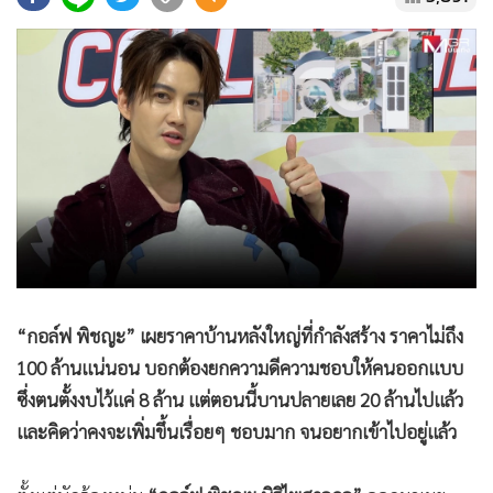
•
Good health & Well-being
•
Green Innovation & SD
•
Management & HR
•
MGR Live
•
Infographic
•
การเมือง
•
ท่องเที่ยว
•
กีฬา
•
ต่างประเทศ
•
Special Scoop
“กอล์ฟ พิชญะ” เผยราคาบ้านหลังใหญ่ที่กำลังสร้าง ราคาไม่ถึง
•
เศรษฐกิจ-ธุรกิจ
100 ล้านแน่นอน บอกต้องยกความดีความชอบให้คนออกแบบ
•
จีน
ซึ่งตนตั้งงบไว้แค่ 8 ล้าน แต่ตอนนี้บานปลายเลย 20 ล้านไปแล้ว
•
ชุมชน-คุณภาพชีวิต
และคิดว่าคงจะเพิ่มขึ้นเรื่อยๆ ชอบมาก จนอยากเข้าไปอยู่แล้ว
•
อาชญากรรม
•
Motoring