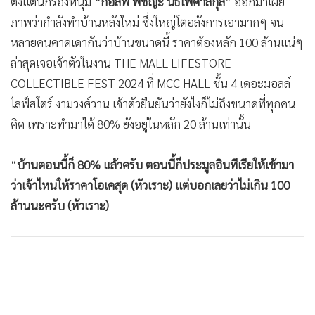
ตั้งแต่นักร้องหนุ่ม
“กอล์ฟ พิชญะ นิธิไพศาลกุล”
ออกมาเผย
•
เกม
ภาพว่ากำลังทำบ้านหลังใหม่ ซึ่งใหญ่โตอลังการเอามากๆ จน
•
วิทยาศาสตร์
หลายคนคาดเดากันว่าบ้านขนาดนี้ ราคาต้องหลัก 100 ล้านแน่ๆ
•
SMEs
ล่าสุดเจอเจ้าตัวในงาน THE MALL LIFESTORE
•
หุ้น
COLLECTIBLE FEST 2024 ที่ MCC HALL ชั้น 4 เดอะมอลล์
•
อินโดจีน
ไลฟ์สโตร์ งามวงศ์วาน เจ้าตัวยืนยันว่ายังไงก็ไม่ถึงขนาดที่ทุกคน
•
กองทุนรวม
คิด เพราะทำมาได้ 80% ยังอยู่ในหลัก 20 ล้านเท่านั้น
•
Celeb Online
“
บ้านตอนนี้ก็ 80% แล้วครับ ตอนนี้ก็ประมูลอินทีเรียให้เข้ามา
•
Factcheck
ว่าเจ้าไหนให้ราคาโอเคสุด (หัวเราะ) แต่บอกเลยว่าไม่เกิน 100
•
ญี่ปุ่น
ล้านนะครับ (หัวเราะ)
•
News1
•
Gotomanager