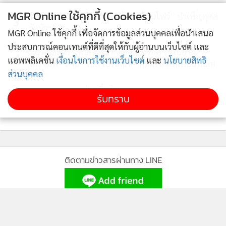
MGR Online ใช้คุกกี้ (Cookies)
“หยวน” แจ้งเคลื่อนร่าง “เต้ ดราก้อนไฟว์” บำเพ็ญกุศล
3
วัดบัวขวัญ
MGR Online ใช้คุกกี้ เพื่อจัดการข้อมูลส่วนบุคคลเพื่อนำเสนอ
ประสบการณ์คอนเทนต์ที่ดีที่สุดให้กับผู้อ่านบนเว็บไซต์ และ
“นิว นภัสสร” หนักอกมาก! ขอคำปรึกษา “เนย เน
4
แอพพลิเคชั่น
เงื่อนไขการใช้งานเว็บไซต์
และ
นโยบายสิทธิ
โกะจัมพ์” สามี “เป๊ก เปรมณัช” ดื่มดริ้งก์ติดเพื่อนหนัก!
ส่วนบุคคล
ข่าวอื่นในหมวด
รับทราบ
ติดตามข่าวสารผ่านทาง LINE
MGR Online Application