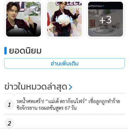
บ้านก็ชอบมากๆ
“ตอนที่ทำบ้านแรกๆ กอล์ฟยังกังวลว่ามันจะใช่อะไรที่เราชอบ
+3
ไหม แต่มารู้ความรู้สึกนั้นเมื่อผู้ออกแบบส่งแบบมาครั้งแรก
พอ
เรามีความคิดในหัวว่าอยากให้บ้านเสร็จแล้ว นั่นคือความรู้สึกว่า
เราชอบมันมากและเฝ้ารอว่าเมื่อไหร่จะได้เข้าอยู่
อยู่กับมันแล้ว
ไม่เบื่อเลย พอมอง พอเข้าไปเช็คบ้าน เห็นแบบซ้ำๆ แล้วไม่เบื่อ ก็
ยอดนิยม
แปลว่าเราชอบมันจริงๆ
อ่านเพิ่มเติม
เข้าดูได้นะครับ แต่เก็บเงินนะครับ ตอนเดินทางก็จะคลุมหัวและ
ยึดมือถือด้วยนะครับ ไม่ให้รู้ว่าอยู่ไหน (หัวเราะ)
ส่วนคอนโดขาย
ข่าวในหมวดล่าสุด
นะครับ ใครจะมาดูได้เลยครับ สามารถติดต่อมาได้เลย แต่งมา
ดิบดีเลยครับ ราคาคุยกันได้
เพราะมันมีบางอย่างที่ยังไม่แก้ เดี๋ยว
ลดราคาให้ อยู่แล้วรวยแน่นอน เห็นไหมอยู่คอนโดนี้มาได้บ้าน
รดน้ำศพเศร้า! “แม่เต้ ดราก้อนไฟว์” เชื่อลูกถูกทำร้าย
1
ชิงจักรยาน รอผลชันสูตร 67 วัน
ใหม่มาเลย (หัวเราะ)”
2