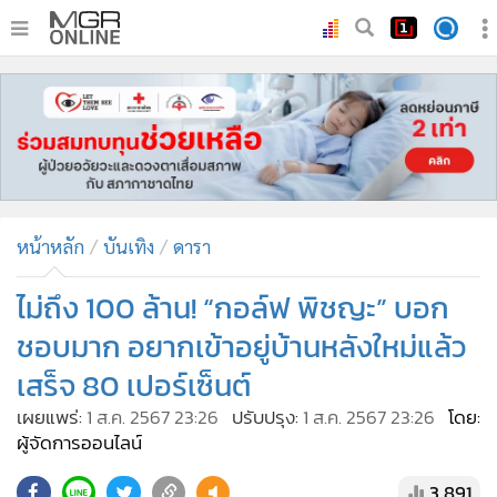
•
หน้าหลัก
•
ทันเหตุการณ์
•
ภาคใต้
•
ภูมิภาค
•
Online Section
หน้าหลัก
บันเทิง
ดารา
•
บันเทิง
•
ผู้จัดการรายวัน
ไม่ถึง 100 ล้าน! “กอล์ฟ พิชญะ” บอก
•
คอลัมนิสต์
ชอบมาก อยากเข้าอยู่บ้านหลังใหม่แล้ว
•
ละคร
เสร็จ 80 เปอร์เซ็นต์
•
CbizReview
เผยแพร่:
1 ส.ค. 2567 23:26
ปรับปรุง:
1 ส.ค. 2567 23:26
โดย:
•
Cyber BIZ
ผู้จัดการออนไลน์
•
ผู้จัดกวน
3,891