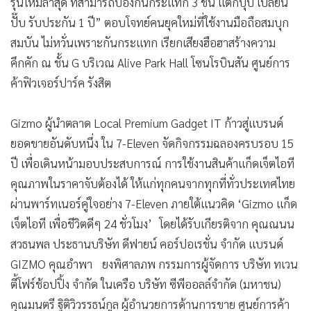
รุ่นใหม่ล่าสุด ที่สามารถป้องกันกระแทก 3 ชั้น แตกปุ๊บ เปลี่ยน
•
เกม
ปั๊บ รับประกัน 1 ปี” ตอบโจทย์คนยุคใหม่ที่ใช้งานมือถือสมบุก
•
วิทยาศาสตร์
สมบัน ไม่หวั่นเพราะกันกระแทก เรียกเสียงฮือฮาสร้างความ
•
SMEs
คึกคัก ณ ชั้น G บริเวณ Alive Park Hall โซนโรบินสัน ศูนย์การ
•
หุ้น
ค้าฟิวเจอร์ปาร์ค รังสิต
•
อินโดจีน
•
กองทุนรวม
Gizmo ผู้นำตลาด Local Premium Gadget IT ก้าวสู่แบรนด์
•
Celeb Online
ยอดขายอันดับหนึ่ง ใน 7-Eleven จัดกิจกรรมฉลองครบรอบ 15
•
Factcheck
ปี เพื่อเดินหน้ามอบประสบการณ์ การใช้งานสินค้าแก็ดเจ็ตไอที
คุณภาพในราคาจับต้องได้ ให้แก่ทุกคนจากทุกที่ทั่วประเทศไทย
•
ญี่ปุ่น
ผ่านพาร์ทเนอร์คู่ใจอย่าง 7-Eleven ภายใต้แนวคิด ‘Gizmo แก็ด
•
News1
เจ็ตไอที เพื่อชีวิตดีๆ 24 ชั่วโมง’ โดยได้รับเกียรติจาก คุณณนน
•
Gotomanager
สวธนพล ประธานบริษัท ดีฟายน์ คอร์ปอเรชั่น จํากัด แบรนด์
GIZMO คุณอําพา ยงพิศาลภพ กรรมการผู้จัดการ บริษัท ทเวน
ตี้โฟร์ช้อปปิ้ง จํากัด ในเครือ บริษัท ซีพีออลล์จํากัด (มหาชน)
คุณมนตรี ฐิติวิวรรธน์กูล ผู้อำนวยการด้านการขาย ศูนย์การค้า