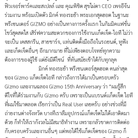
ฟิวเจอร์พาร์คและสเปลล์ และ คุณพิชิต สุขไผ่ตา CEO เพจอีจัน
ร่วมงาน พร้อมเปิดตัว มิกค์ ทองระย้า พระเอกสุดฮอต ในฐานะ
พรีเซนเตอร์ GIZMO อย่างเป็นทางการครั้งแรก ในกิมมิคแฟชั่น
โชว์สุดสดใส เสิร์ฟความสะดวกของการใช้งานแก็ดเจ็ต-ไอที ไม่ว่า
จะเป็น เคสสกรีน, สายชาร์จ, แท่นติดตั้งมือถือในรถยนต์, หูฟัง
และเก็ดเจ็ตอื่นๆ อีกมากมาย ที่ไม่เพียงตอบโจทย์ทุกความ
ต้องการของผู้ใช้ แต่ยังมีดีไซน์ ที่ทันสมัยเข้าได้กับทุกลุค
มิกค์ ทองระย้า พรีเซนเตอร์สุดฮอต คนล่าสุด
ของ Gizmo แก็ดเจ็ตไอที กล่าวถึงการได้มาเป็นครอบครัว
Gizmo และงานฉลอง Gizmo 15th Anniversary ว่า “ผมรู้สึก
ดีใจที่ได้ร่วมงานกับ Gizmo ครับ เพราะเป็นแบรนด์แก็ดเจ็ต ไอที
ที่ผมใช้มาตลอด เรียกว่าเป็น Real User เลยครับ อย่างช่วงที่มี
ถ่ายงานต่างจังหวัด บางทีเราลืมอุปกรณ์แก็ดเจ็ตไม่ได้เอาติดมา
ด้วย ก็ทำให้เรากังวลไม่มีสมาธิทำงาน เพราะกลัวขาดการติดต่อ
กับครอบครัวและงานอื่นๆ แต่พอได้ใช้แก็ดเจ็ตของ Gizmo ก็