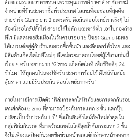
ต้องยอมรับเลยว่าหายห่วง เพราะคุณภาพดี ราคาดี หาซื้อง่ายมี
จำหน่ายที่ร้านสะดวกซื้อทั่วประเทศ ไอเทมที่ผมชอบที่สุดคือ
สายชาร์จ Gizmo ยาว 2 เมตรครับ คือมันตอบโจทย์เราจริงๆ ไม่
ต้องนั่งรอใกล้ปลั๊กไฟ สายงอได้ไม่หัก แถมชาร์จไว เอาไปกองถ่าย
ทีไร มีแต่คนขอยืมเนื่องในวันครบรอบ 15 ปีของ Gizmo ผมขอ
ให้แบรนด์อยู่คู่กับร้านสะดวกซื้อชั้นนำ และดีลเลอร์ทั่วไทย และ
มีสินค้าแก็ดเจ็ตไอทีใหม่ๆ ดีไซน์สวยมาตอบโจทย์ผู้ใช้งานเช่นนี้
เรื่อย ๆ ครับ อยากฝาก ‘Gizmo แก็ดเจ็ตไอที เพื่อชีวิตดีๆ 24
ชั่วโมง’ ให้ทุกคนไปลองใช้ครับ สะดวกพร้อมใช้ ดีไซน์ทันสมัย
คุ้มราคา แถมมีรับประกัน ตอบโจทย์มากครับ”
ภายในงานมีการเปิดตัว ‘ฟิล์มกระจกใสนิรภัยและกระจกกันรอย
เลนส์กล้อง Gizmo ที่สามารถป้องกันกระแทก 3 ชั้น แตกปุ๊บ
เปลี่ยนปั๊บ รับประกัน 1 ปี’ ซึ่งเป็นสินค้าไลน์อัพใหม่ล่าสุด ใน
กลุ่มฟิล์มกันรอย ที่มาพร้อมเทคโนโลยีสุดล้ำกันกระแทก 3 ชั้น
จึงไม่เพียงแต่ป้องกันรอยขีดข่วนหน้าจอแต่ยังรักษาหน้าจอจาก