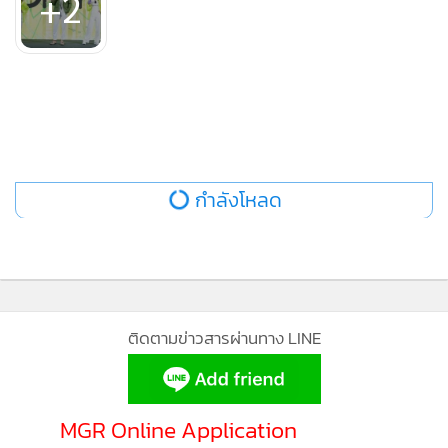
+2
Followers) ฯลฯ มาอวดไลฟ์สไตล์สุดคูลในแบบ Gizmo พร้อม
ขบวน Troop Gizmo ในชุดสีสันสดใส ที่มามอบส่วนลดสุดพิเศษ
พร้อมเชิญชวนแฟนคลับของหนุ่มมิกค์ และบุคคลทั่วไปร่วมเล่น
เกมส์สุดสนุก หมุนวงล้อชิงรางวัลใหญ่ พร้อมช้อปสินค้าแบบลด
แลกแจกแถมตลอดทั้งวัน
สำหรับผู้ที่สนใจสินค้า Gizmo สามารถหาซื้อได้ที่ร้าน 7-11 ทุก
สาขาทั่วประเทศ รวมถึงช่องทางออนไลน์ต่างๆ อาทิ
กำลังโหลด
www.gizmo.co.th, Lazada, Shopee และ Line Official
Account @gizmostore
ติดตามข่าวสารผ่านทาง LINE
MGR Online Application