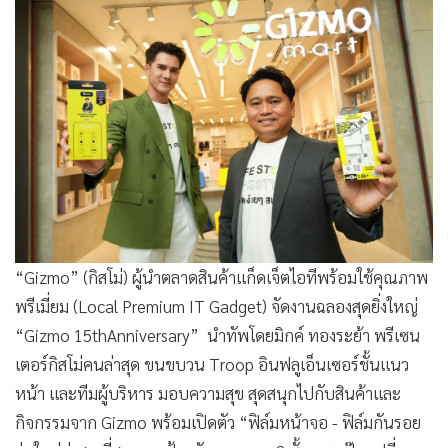
•
Good health & Well-being
•
Green Innovation & SD
•
Management & HR
•
MGR Live
•
Infographic
•
การเมือง
•
ท่องเที่ยว
•
กีฬา
•
ต่างประเทศ
“Gizmo” (กิสโม่) ผู้นำตลาดสินค้าแก็ดเจ็ตไอทีพร้อมใช้คุณภาพ
•
Special Scoop
พรีเมี่ยม (Local Premium IT Gadget) จัดงานฉลองสุดยิ่งใหญ่
•
เศรษฐกิจ-ธุรกิจ
“Gizmo 15thAnniversary” นำทัพโดยมิกค์ ทองระย้า พรีเซน
•
จีน
เตอร์กิสโม่คนล่าสุด ขนขบวน Troop อินฟลูเอ็นเซอร์ชั้นแนว
•
ชุมชน-คุณภาพชีวิต
หน้า และทีมผู้บริหาร มอบความสุข สุดสนุกไปกับสินค้าและ
•
อาชญากรรม
กิจกรรมจาก Gizmo พร้อมเปิดตัว “ฟิล์มหน้าจอ - ฟิล์มกันรอย
•
Motoring