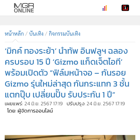
•
หน้าหลัก
•
หน้าหลัก
ทันเหตุการณ์
บันเทิง
กิจกรรมบันเทิง
•
ภาคใต้
‘มิกค์ ทองระย้า’ นำทัพ อินฟลูฯ ฉลอง
•
ภูมิภาค
ครบรอบ 15 ปี ‘Gizmo แก็ดเจ็ตไอที’
•
Online Section
พร้อมเปิดตัว “ฟิล์มหน้าจอ – กันรอย
•
บันเทิง
Gizmo รุ่นใหม่ล่าสุด กันกระแทก 3 ชั้น
•
ผู้จัดการรายวัน
•
แตกปุ๊บ เปลี่ยนปั๊บ รับประกัน 1 ปี”
คอลัมนิสต์
•
ละคร
เผยแพร่:
24 มิ.ย. 2567 17:19
ปรับปรุง:
24 มิ.ย. 2567 17:19
โดย: ผู้จัดการออนไลน์
•
CbizReview
•
Cyber BIZ
•
ผู้จัดกวน