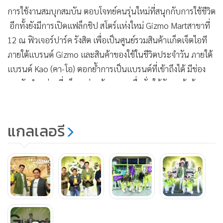
การใช้งานสมบุกสมบัน ตอบโจทย์คนรุ่นใหม่ที่สนุกกับการใช้ชีวิต
อีกทั้งยังมีการเปิดแฟล็กชิป สโตร์แห่งใหม่ Gizmo Martสาขาที่
12 ณ ฟิวเจอร์ปาร์ค รังสิต เพื่อเป็นศูนย์รวมสินค้าแก็ดเจ็ตไอที
ภายใต้แบรนด์ Gizmo และสินค้าของใช้ในชีวิตประจำวัน ภายใต้
แบรนด์ Kao (คา-โอ) ตอกย้ำการเป็นแบรนด์ที่เข้าถึงได้ มีช่อง
ทางจัดจำหน่ายที่แข็งแกร่ง สร้างความเชื่อมั่นให้กับลูกค้าด้วย
การรับประกันสินค้า มีปัญหาเปลี่ยนฟรี ใน Gadget ราคาหลัก
ร้อย
แกลเลอรี
โดยนอกจากกิจกรรมพูดคุยบนเวทีแล้ว Gizmo ยังขนทัพเหล่า
Influencers ล้าน Followers อาทิ ฟางโกะ สาวน้อยสายบันเทิง
จากช่อง ฟางโกะ OK (1.3M Followers), พี่เอกวิทย์ เจ้าพ่อสาย
ไอที จากช่อง peeakewit (485.5K Followers), ยาหยี นางเอก
ละครคุณธรรมชื่อดัง จากช่อง yeeyee.hashtag (3.1M