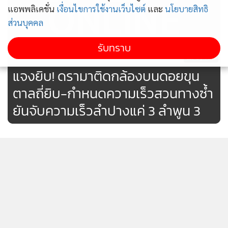
แอพพลิเคชั่น
เงื่อนไขการใช้งานเว็บไซต์
และ
นโยบายสิทธิ
ส่วนบุคคล
รับทราบ
3,412
แจงยิบ! ดรามาติดกล้องบนดอยขุน
ตาลถี่ยิบ-กำหนดความเร็วสวนทางซ้ำ
ยันจับความเร็วลำปางแค่ 3 ลำพูน 3
SABUY ถอยหลังสู่จุดเริ่มต้น / สุนันท์
ศรีจันทรา
8,408
[ข้อมูลที่ถูกลบ]
แสดงเพิ่มเติม