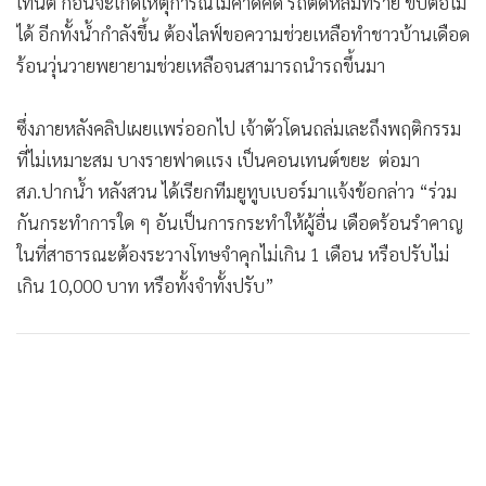
เทนต์ ก่อนจะเกิดเหตุการณ์ไม่คาดคิด รถติดหล่มทราย ขับต่อไม่
•
เกม
ได้ อีกทั้งน้ำกำลังขึ้น ต้องไลฟ์ขอความช่วยเหลือทำชาวบ้านเดือด
•
วิทยาศาสตร์
ร้อนวุ่นวายพยายามช่วยเหลือจนสามารถนำรถขึ้นมา
•
SMEs
•
หุ้น
ซึ่งภายหลังคลิปเผยแพร่ออกไป เจ้าตัวโดนถล่มเละถึงพฤติกรรม
•
อินโดจีน
ที่ไม่เหมาะสม บางรายฟาดแรง เป็นคอนเทนต์ขยะ ต่อมา
•
กองทุนรวม
สภ.ปากน้ำ หลังสวน ได้เรียกทีมยูทูบเบอร์มาแจ้งข้อกล่าว “ร่วม
•
Celeb Online
กันกระทำการใด ๆ อันเป็นการกระทำให้ผู้อื่น เดือดร้อนรำคาญ
ในที่สาธารณะต้องระวางโทษจำคุกไม่เกิน 1 เดือน หรือปรับไม่
•
Factcheck
เกิน 10,000 บาท หรือทั้งจำทั้งปรับ”
•
ญี่ปุ่น
•
News1
•
Gotomanager