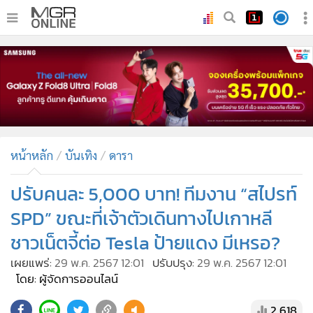
•
หน้าหลัก
•
ทันเหตุการณ์
•
ภาคใต้
•
ภูมิภาค
•
Online Section
หน้าหลัก
บันเทิง
ดารา
•
บันเทิง
•
ผู้จัดการรายวัน
ปรับคนละ 5,000 บาท! ทีมงาน “สไปรท์
•
คอลัมนิสต์
SPD” ขณะที่เจ้าตัวเดินทางไปเกาหลี
•
ละคร
ชาวเน็ตจี้ต่อ Tesla ป้ายแดง มีเหรอ?
•
CbizReview
เผยแพร่:
29 พ.ค. 2567 12:01
ปรับปรุง:
29 พ.ค. 2567 12:01
•
Cyber BIZ
โดย: ผู้จัดการออนไลน์
•
ผู้จัดกวน
2,618