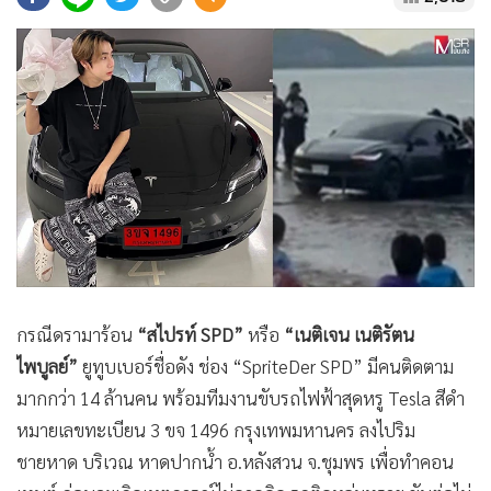
•
Good health & Well-being
•
Green Innovation & SD
•
Management & HR
•
MGR Live
•
Infographic
•
การเมือง
•
ท่องเที่ยว
•
กีฬา
•
ต่างประเทศ
•
Special Scoop
กรณีดรามาร้อน
“สไปรท์ SPD”
หรือ
“เนติเจน เนติรัตน
•
เศรษฐกิจ-ธุรกิจ
ไพบูลย์”
ยูทูบเบอร์ชื่อดัง ช่อง “SpriteDer SPD” มีคนติดตาม
•
จีน
มากกว่า 14 ล้านคน พร้อมทีมงานขับรถไฟฟ้าสุดหรู Tesla สีดำ
•
ชุมชน-คุณภาพชีวิต
หมายเลขทะเบียน 3 ขจ 1496 กรุงเทพมหานคร ลงไปริม
•
อาชญากรรม
ชายหาด บริเวณ หาดปากน้ำ อ.หลังสวน จ.ชุมพร เพื่อทำคอน
•
Motoring