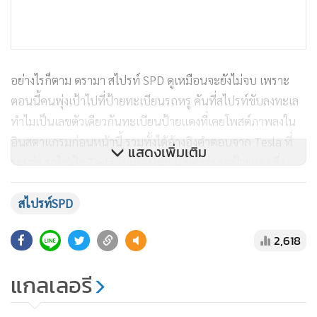
อย่างไรก็ตาม ดรามา สไปรท์ SPD ดูเหมือนจะยังไม่จบ เพราะ
ตอนนี้คนพุ่งเป้าไปที่ป้ายทะเบียนรถหรู คันที่สไปรท์ขับลงทะเล
ทำไมเป็นเลขตัวเดียวกันทะเบียนป้ายแดงที่เคยโพสต์ภาพลงใน
อินสตาแกรมก่อนหน้านี้ รวมทั้งได้อ้างอิงคำตอบจาก Tesla ที่
แสดงเพิ่มเติม
ระบุว่า รถไฟฟ้า Tesla ในเมืองไทย ไม่มีคำว่า รถป้ายแดง ซึ่ง
ล่าสุดภาพรถ Tesla ป้ายแดง ก็หายไปจากอินสตาแกรมสไปรท์
เรียบร้อยแล้ว
สไปรท์SPD
2,618
แกลเลอรี