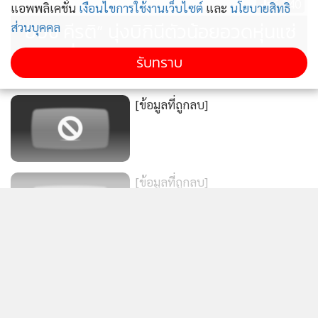
6,240
แอพพลิเคชั่น
เงื่อนไขการใช้งานเว็บไซต์
และ
นโยบายสิทธิ
“ยิปซี คีรติ” นุ่งบิกินีตัวน้อยอวดหุ่นแซ่
ส่วนบุคคล
บแบบฉ่ำๆ ทุกซีน no filter
รับทราบ
[ข้อมูลที่ถูกลบ]
[ข้อมูลที่ถูกลบ]
แสดงเพิ่มเติม
[ข้อมูลที่ถูกลบ]
ข่าวในหมวดล่าสุด