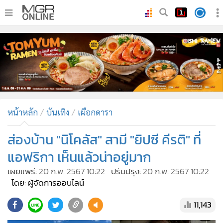
•
หน้าหลัก
•
ทันเหตุการณ์
•
ภาคใต้
•
ภูมิภาค
•
Online Section
หน้าหลัก
บันเทิง
เผือกดารา
•
บันเทิง
•
ผู้จัดการรายวัน
ส่องบ้าน "นิโคลัส" สามี "ยิปซี คีรติ" ที่
•
คอลัมนิสต์
แอฟริกา เห็นแล้วน่าอยู่มาก
•
ละคร
เผยแพร่:
20 ก.พ. 2567 10:22
ปรับปรุง:
20 ก.พ. 2567 10:22
•
CbizReview
โดย: ผู้จัดการออนไลน์
•
Cyber BIZ
11,143
•
ผู้จัดกวน