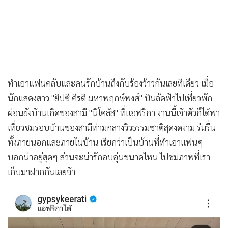
•
เกม
•
วิทยาศาสตร์
•
SMEs
•
หุ้น
•
อินโดจีน
ทำเอาแฟนคลับและคนรักบ้านถึงกับร้องว้าวกันเลยทีเดียว เมื่อ
•
กองทุนรวม
นักแสดงสาว "ยิปซี คีรติ มหาพฤกษ์พงศ์" บินลัดฟ้าไปเที่ยวพัก
•
Celeb Online
ผ่อนยังบ้านเกิดของสามี "นิโคลัส" ที่แอฟริกา งานนี้เจ้าตัวก็ได้พา
•
Factcheck
เที่ยวชมรอบบ้านของสามีท่ามกลางวิวธรรมชาติสุดงดงาม ร่มรื่น
•
ญี่ปุ่น
ทั้งภายนอกและภายในบ้าน เรียกว่าเป็นบ้านที่ทำเอาแฟนๆ
•
News1
บอกน่าอยู่สุดๆ ส่วนจะน่ารักอบอุ่นขนาดไหน ไปชมภาพที่เรา
•
Gotomanager
เก็บมาฝากกันเลยจ้า