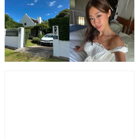
•
Good health & Well-being
•
Green Innovation & SD
•
Management & HR
•
MGR Live
•
Infographic
•
การเมือง
•
ท่องเที่ยว
•
กีฬา
•
ต่างประเทศ
•
Special Scoop
•
เศรษฐกิจ-ธุรกิจ
•
จีน
•
ชุมชน-คุณภาพชีวิต
•
อาชญากรรม
•
Motoring