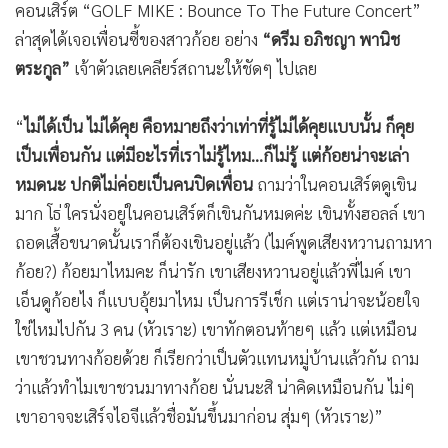
คอนเสิร์ต “GOLF MIKE : Bounce To The Future Concert”
ล่าสุดได้เจอเพื่อนซี้ของสาวก้อย อย่าง
“ดรีม อภิชญา พานิช
ตระกูล”
เจ้าตัวเลยเคลียร์สถานะให้ชัดๆ ไปเลย
“
ไม่ได้เป็น ไม่ได้คุย คือหมายถึงว่าเท่าที่รู้ไม่ได้คุยแบบนั้น ก็คุย
เป็นเพื่อนกัน แต่มีอะไรที่เราไม่รู้ไหม…ก็ไม่รู้ แต่ก้อยน่าจะเล่า
หมดนะ ปกติไม่ค่อยเป็นคนปิดเพื่อน
ถามว่าในคอนเสิร์ตดูเขิน
มาก โธ่ ใครนั่งอยู่ในคอนเสิร์ตก็เขินกันหมดค่ะ เขินทั้งฮอลล์ เขา
ถอดเสื้อขนาดนั้นเราก็ต้องเขินอยู่แล้ว (ไมค์พูดเสียงหวานถามหา
ก้อย?) ก้อยมาไหมคะ ก็น่ารัก เขาเสียงหวานอยู่แล้วพี่ไมค์ เขา
เอ็นดูก้อยไง ก็แบบอุ้ยมาไหม เป็นการรีเช็ก แต่เราน่าจะน้อยใจ
ใช่ไหมไปกัน 3 คน (หัวเราะ) เขาทักตอนท้ายๆ แล้ว แต่เหมือน
เขาชวนทางก้อยด้วย ก็เรียกว่าเป็นตัวแทนหมู่บ้านแล้วกัน ถาม
ว่าแล้วทำไมเขาชวนมาทางก้อย นั่นนะสิ น่าคิดเหมือนกัน ไม่ๆ
เขาอาจจะเสิร์จไอจีแล้วชื่อมันขึ้นมาก่อน สุ่มๆ (หัวเราะ)”