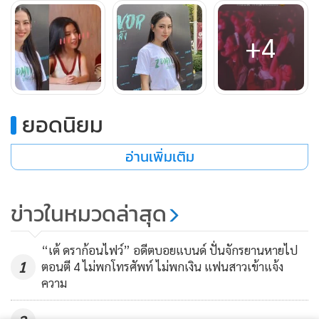
แอ็กทีฟมาก จะมีความสุขมากในช่วงนั้น แต่คือตอนที่เขาเรียก
บนเวที มันก็ต้องยิ้มอยู่แล้ว เป็นการตอบรับ มันเขินไง
พอเรียก
+4
แล้วกล้องแพลนมา เขาก็ทำตัวไม่ถูก เขาไม่ได้เป็นแฟนกัน ไม่
ใช่ๆ ไม่ใช่จริงๆ ไม่โกหก เราสนับสนุนอยู่แล้วถ้าเพื่อนอยากมี
ความรัก”
ยอดนิยม
อัปเดตรักหวาน “มีน พีรวิชญ์ อรรถชิตสถาพร” ไม่ติดเรื่อง
แต่งงาน แค่รอเวลาที่เหมาะสมไปด้วยกัน
อ่านเพิ่มเติม
“ก็เรื่อยๆ แฮปปี้นะคะตอนนี้ เป็นกราฟขึ้นแล้วกัน พัฒนาไป
เรื่อยๆ ค่ะ
ถามว่าจะแต่งเมื่อไหร่ ไปถามเขา ถามเขาดีกว่า เขา
ข่าวในหมวดล่าสุด
เป็นผู้ชายให้เขาพูดดีกว่า เห็นเพื่อนจะแต่งแล้วถามว่ารู้สึกยังไง
คือดรีมเป็นคนอยากมีลูก ดรีมอยากแต่งงานอยู่แล้ว
ไม่ได้มี
“เต้ ดราก้อนไฟว์” อดีตบอยแบนด์ ปั่นจักรยานหายไป
ปัญหาอะไร คืออย่าเรียกว่ารอเลย เหมือนเราก็คงรอให้ถึงเวลาที่
1
ตอนตี 4 ไม่พกโทรศัพท์ ไม่พกเงิน แฟนสาวเข้าแจ้ง
มันใช่ มันเหมาะจริงๆ ด้วยกัน ไม่ใช่แค่เรารอคนเดียว เรารอไป
ความ
ด้วยกัน”