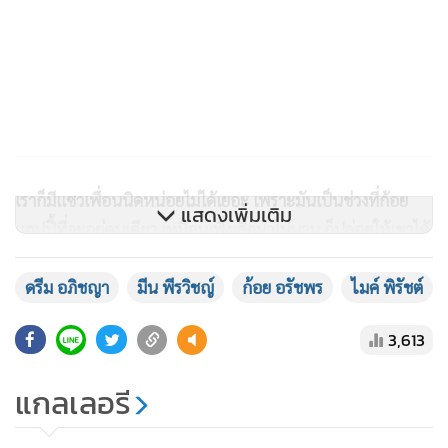
เราก็มีแซวเพื่อนนิดหน่อยไม่ได้เยอะ เพราะมันเป็นช่วงที่ก้อย
แสดงเพิ่มเติม
แฮปปี้ที่จะอยู่คนเดียว เหมือนเพิ่งเลิกมาไม่นาน ก็ปล่อยให้เขาได้
ใช้เวลานิดหนึ่ง
ตอนนี้เขายังโสดอยู่ค่ะ ร้อยเปอร์เซ็นต์”
ดรีม อภิชญา
มีน พีรวิชญ์
ก้อย อรัชพร
ไมค์ พิรัชต์
สนับสนุนอยู่แล้วถ้าเพื่อนอยากมีความรัก
3,613
แกลเลอรี
“
ถ้าพี่ไมค์จีบก็ต้องแล้วแต่เขาว่าจะยังไง แต่เราโอเคอยู่แล้ว ถ้า
เพื่อนมีความรักมันเป็นเรื่องที่ดีอยู่แล้ว เวลามีความรักก้อยจะ