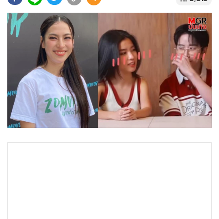
•
Good health & Well-being
•
Green Innovation & SD
•
Management & HR
•
MGR Live
•
Infographic
•
การเมือง
•
ท่องเที่ยว
•
กีฬา
•
ต่างประเทศ
•
Special Scoop
•
เศรษฐกิจ-ธุรกิจ
•
จีน
•
ชุมชน-คุณภาพชีวิต
•
อาชญากรรม
•
Motoring