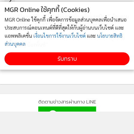
2
MGR Online ใช้คุกกี้ (Cookies)
แฮปปี้ถ้ามีลูกตอนยังสาว ฝ่ายชายรับทราบ และอยากมีเหมือน
“โย ยศวดี” ตกใจ! เมื่อเจอหน้า “ต้อม รชนีกร” ย้อนถาม
กัน
3
MGR Online ใช้คุกกี้ เพื่อจัดการข้อมูลส่วนบุคคลเพื่อนำเสนอ
คู่กรณี “หน้าเขาเปลี่ยน คุณพี่ยังอุทธรณ์อีกเหรอ?“
“แฮปปี้มาก
อยากมีลูกตอนยังเด็กยังสาวอยู่ อันนี้เป็นสิ่งที่อยาก
ประสบการณ์คอนเทนต์ที่ดีที่สุดให้กับผู้อ่านบนเว็บไซต์ และ
มาตั้งนานแล้ว แต่ไม่ได้จำเป็นว่าต้องมีตอนเด็กเท่านั้นนะ แค่เป็น
แอพพลิเคชั่น
เงื่อนไขการใช้งานเว็บไซต์
และ
นโยบายสิทธิ
“ก้อง ห้วยไร่” สะอื้นไห้ ต้องเลือกโลง บ้านหลังสุดท้าย
4
สิ่งที่เราอยาก ถ้ามันไม่เกิดขึ้นก็คือไม่เกิดขึ้น คืออยากมีเพราะ
ส่วนบุคคล
ให้ “น้องพั้นซ์”
ดรีมชอบเด็กมากๆ เป็นสิ่งที่ทำดรีมมีความสุข
เป็นเป้าหมายใน
รับทราบ
ข่าวอื่นในหมวด
ชีวิตอย่างหนึ่งว่ามีครอบครัว มีลูก ซึ่งเขาก็รับทราบ ชีวิตเขาก็
ค่อนข้างแพลนเหมือนกัน เขาก็อยากมี คิดว่าแต่งแล้วก็อยากมี
เร็วๆ”
ติดตามข่าวสารผ่านทาง LINE
MGR Online Application