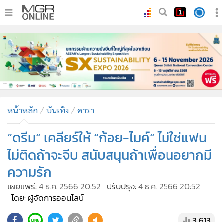
•
หน้าหลัก
•
ทันเหตุการณ์
•
ภาคใต้
•
ภูมิภาค
•
Online Section
หน้าหลัก
บันเทิง
ดารา
•
บันเทิง
•
ผู้จัดการรายวัน
“ดรีม” เคลียร์ให้ “ก้อย-ไมค์” ไม่ใช่แฟน
•
คอลัมนิสต์
ไม่ติดถ้าจะจีบ สนับสนุนถ้าเพื่อนอยากมี
•
ละคร
ความรัก
•
CbizReview
เผยแพร่:
4 ธ.ค. 2566 20:52
ปรับปรุง:
4 ธ.ค. 2566 20:52
•
Cyber BIZ
โดย: ผู้จัดการออนไลน์
•
ผู้จัดกวน
3,613