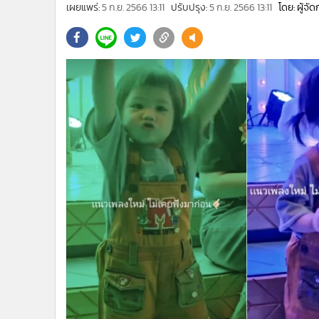
•
Management & HR
เผยแพร่:
5 ก.ย. 2566 13:11
ปรับปรุง:
5 ก.ย. 2566 13:11
โดย: ผู้จั
•
MGR Live
•
Infographic
•
การเมือง
•
ท่องเที่ยว
•
กีฬา
•
ต่างประเทศ
•
Special Scoop
•
เศรษฐกิจ-ธุรกิจ
•
จีน
•
ชุมชน-คุณภาพชีวิต
•
อาชญากรรม
•
Motoring
•
เกม
•
วิทยาศาสตร์
•
SMEs
•
หุ้น