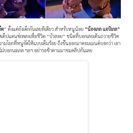
็ต
” ตั้งแต่ยังเด็กกันเลยทีเดียว สำหรับหนูน้อย
“น้องเกล แอบิเกล”
เต็ปแดนซ์เพลงเพื่อชีวิต “บัวลอย” ชนิดที่บอกเลยเต้นถวายชีวิต
นความโยกที่หนูจัดให้แบบเต็มร้อย ถึงขั้นออกมาคอมเมนต์บอกว่า เอา
นี้ไม่บอกนะเกล ฯลฯ อย่ารอช้าตามมาชมคลิปกันเลย