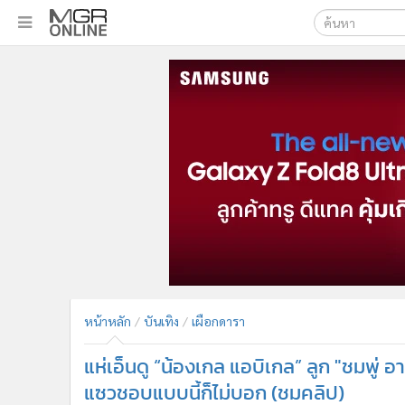
เลือกเครื่องมือท
•
หน้าหลัก
ค้นหา
•
ทันเหตุการณ์
Google
•
ภาคใต้
•
ภูมิภาค
MGR Onl
•
Online Section
ค้นหาขั
•
บันเทิง
•
ผู้จัดการรายวัน
•
คอลัมนิสต์
•
ละคร
•
CbizReview
•
Cyber BIZ
หน้าหลัก
บันเทิง
เผือกดารา
•
ผู้จัดกวน
แห่เอ็นดู “น้องเกล แอบิเกล” ลูก "ชมพู่ อา
•
Good health & Well-being
•
Green Innovation & SD
แซวชอบแบบนี้ก็ไม่บอก (ชมคลิป)