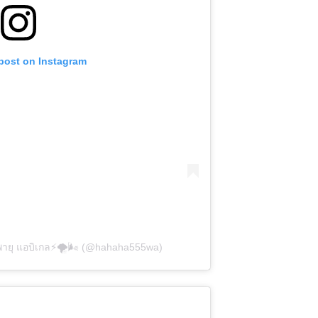
 post on Instagram
 พายุ แอบิเกล⚡️🌪🌬 (@hahaha555wa)