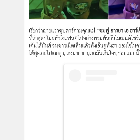
•
อินโดจีน
•
กองทุนรวม
•
Celeb Online
•
Factcheck
เรียกว่าฉายแววซุปตาร์ตามคุณแม่
“ชมพู่ อารยา เอ ฮาร์เก
ที่ล่าสุดขโมยหัวใจแฟนๆไปอย่างท่วมท้นกับโมเมนต์โชว์ส
•
ญี่ปุ่น
เต้นได้มันส์ จนชาวเน็ตเห็นแล้วทั้งเอ็นดูทั้งฮา ยอมใจใ
•
News1
ให้สุดเลยไปเลยลูก, เก่งมากกกก,เกลมันเกินใคร,ชอบแบบ
•
Gotomanager