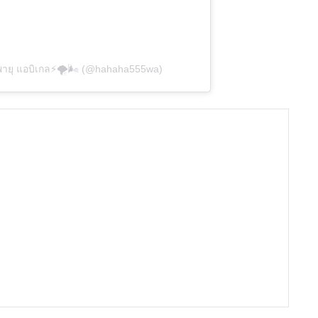
 พายุ แอบิเกล⚡️🌪🌬 (@hahaha555wa)