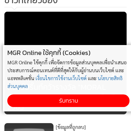
ข่าวที่เกี่ยวข้อง
1. ประเภทสื่อ 9 สาขา ได้แก่ (1) สาขาละคร (2) สาขาภาพยนตร์
(3) สาขาโฆษณา (4) สาขาสิ่งพิมพ์ (5) สาขาดิจิทัล (6) สาขาคลิป
วิดีโอสั้นที่เผยแพร่ทางโซเชียลมีเดีย (7) สาขาบทเพลง (8) สาขา
รายการวิทยุ และ (9) สาขารายการโทรทัศน์ ซึ่งเป็นสื่อสร้างสรรค์
คุณธรรม ที่มีแนวคิด เนื้อหารูปแบบการถ่ายทอดนำเสนอสู่
สาธารณะที่แสดงถึงการส่งเสริมคุณธรรมหรือสื่อสารเพื่อกระตุ้น
MGR Online ใช้คุกกี้ (Cookies)
จิตสำนึกที่มุ่งเน้นให้ผู้รับรู้สื่อมีพฤติกรรม ด้านคุณธรรม รวมทั้ง
MGR Online ใช้คุกกี้ เพื่อจัดการข้อมูลส่วนบุคคลเพื่อนำเสนอ
สิ้น 43 รางวัล
ประสบการณ์คอนเทนต์ที่ดีที่สุดให้กับผู้อ่านบนเว็บไซต์ และ
153
แอพพลิเคชั่น
เงื่อนไขการใช้งานเว็บไซต์
และ
นโยบายสิทธิ
สตาร์ปริ๊นท์คว้ารางวัล “MORAL
ส่วนบุคคล
2. ประเภทบุคคล จะดูกันที่พฤติกรรม โดยเฉพาะพฤติกรรม
AWARDS 2022 คุณธรรมอวอร์ด ปี
สะท้อนคุณธรรม “พอเพียง วินัยรับผิดชอบ สุจริต จิตสาธารณะ
รับทราบ
2565”
และกตัญญู” ไม่ว่าบุคคลนั้นจะอยู่ช่วงอายุใด เชื้อชาติใด สัญชาติ
ใด โดยปีนี้ มีทั้งสิ้น 87 รางวัล
[ข้อมูลที่ถูกลบ]