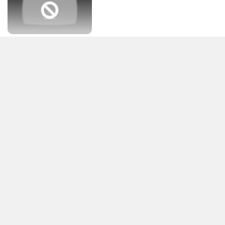
3. ประเภทชุมชนและองค์กร ที่มีการส่งเสริมสนับสนุนความดี
ภายในหรือภายนอกองค์กร รวมถึง การส่งเสริมพฤติกรรมด้าน
คุณธรรมที่เหมาะสม ชัดเจน ควรค่าแก่การยกย่อง มีผลงานทั้งสิ้น
จำนวน 39 รางวัล
[ข้อมูลที่ถูกลบ]
แสดงเพิ่มเติม
[ข้อมูลที่ถูกลบ]
ข่าวในหมวดล่าสุด
“ผู้กองแคท” ลุยตลาดความงาม ดึง 2 ตัวแม่ “จีน่า–
1
เบนซ์ พริกไทย” นั่งแท่นพรีเซนเตอร์ CATIQUE Tone
Up โทนอัพตัวแม่
2
เปิดให้ดาวน์โหลดฟรี E-book ผลิตภัณฑ์เครื่องประดับ
3
ผ้าทอ และผ้าพื้นเมืองล้านนาตะวันออก