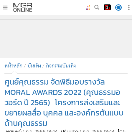
•
หน้าหลัก
•
ทันเหตุการณ์
•
ภาคใต้
•
ภูมิภาค
•
Online Section
หน้าหลัก
บันเทิง
กิจกรรมบันเทิง
•
บันเทิง
•
ผู้จัดการรายวัน
ศูนย์คุณธรรม จัดพิธีมอบรางวัล
•
คอลัมนิสต์
MORAL AWARDS 2022 (คุณธรรมอ
•
ละคร
วอร์ด ปี 2565) โครงการส่งเสริมและ
•
CbizReview
ขยายผลสื่อ บุคคล และองค์กรต้นแบบ
•
Cyber BIZ
ด้านคุณธรรม
•
ผู้จัดกวน
เผยแพร่:
1 ก.ย. 2566 18:44
ปรับปรุง:
1 ก.ย. 2566 18:44
โดย: