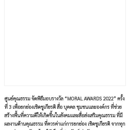
•
เกม
•
วิทยาศาสตร์
•
SMEs
•
หุ้น
•
อินโดจีน
•
กองทุนรวม
•
Celeb Online
•
Factcheck
•
ญี่ปุ่น
•
News1
•
Gotomanager
ศูนย์คุณธรรม จัดพิธีมอบรางวัล “MORAL AWARDS 2022” ครั้ง
ที่ 3 เพื่อยกย่องเชิดชูเกียรติ สื่อ บุคคล ชุมชนและองค์กร ที่ช่วย
สร้างพื้นที่ความดีให้เกิดขึ้นในสังคมและสื่อส่งเสริมคุณธรรม ที่มี
ผลงานด้านคุณธรรม ที่ควรค่าแก่การยกย่อง เชิดชูเกียรติ จากทุก