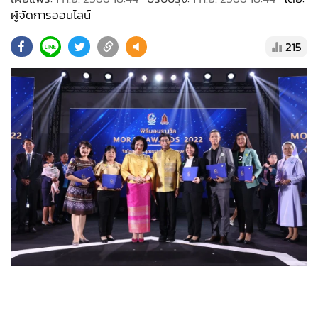
•
Good health & Well-being
ผู้จัดการออนไลน์
•
Green Innovation & SD
•
Management & HR
215
•
MGR Live
•
Infographic
•
การเมือง
•
ท่องเที่ยว
•
กีฬา
•
ต่างประเทศ
•
Special Scoop
•
เศรษฐกิจ-ธุรกิจ
•
จีน
•
ชุมชน-คุณภาพชีวิต
•
อาชญากรรม
•
Motoring