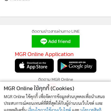
ข่าวในหมวดล่าสุด
“จูน ภัทราภรณ์" บ่มเพาะ
ประสบการณ์จนมั่นใจ เปิดสอนเด็ก
“เต้ ดราก้อนไฟว์” อดีตบอยแบนด์ ปั่นจักรยานหายไป
รักการเต้น เพื่อพัฒนาสเต็ปที่ถูก
1
ตอนตี 4 ไม่พกโทรศัพท์ ไม่พกเงิน แฟนสาวเข้าแจ้ง
95
ต้อง
ความ
2
“โย ยศวดี” ตกใจ! เมื่อเจอหน้า “ต้อม รชนีกร” ย้อนถาม
3
คู่กรณี “หน้าเขาเปลี่ยน คุณพี่ยังอุทธรณ์อีกเหรอ?“
ภาพจาก nongra_samara
“ก้อง ห้วยไร่” สะอื้นไห้ ต้องเลือกโลง บ้านหลังสุดท้าย
4
ให้ “น้องพั้นซ์”
ข่าวอื่นในหมวด
MGR Online ใช้คุกกี้ (Cookies)
MGR Online ใช้คุกกี้ เพื่อจัดการข้อมูลส่วนบุคคลเพื่อนำเสนอ
ประสบการณ์คอนเทนต์ที่ดีที่สุดให้กับผู้อ่านบนเว็บไซต์ และ
แอพพลิเคชั่น
เงื่อนไขการใช้งานเว็บไซต์
และ
นโยบายสิทธิ