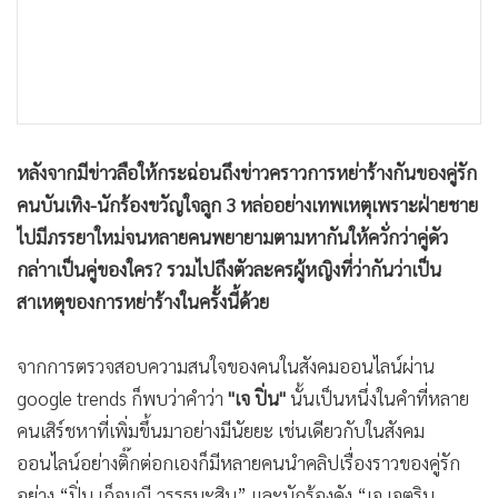
•
เกม
•
วิทยาศาสตร์
•
SMEs
•
หุ้น
•
อินโดจีน
หลังจากมีข่าวลือให้กระฉ่อนถึงข่าวคราวการหย่าร้างกันของคู่รัก
•
กองทุนรวม
คนบันเทิง-นักร้องขวัญใจลูก 3 หล่ออย่างเทพเหตุเพราะฝ่ายชาย
•
Celeb Online
ไปมีภรรยาใหม่จนหลายคนพยายามตามหากันให้ควั่กว่าคู่ดัว
•
Factcheck
กล่าาเป็นคู่ของใคร? รวมไปถึงตัวละครผู้หญิงที่ว่ากันว่าเป็น
•
ญี่ปุ่น
สาเหตุของการหย่าร้างในครั้งนี้ด้วย
•
News1
•
Gotomanager
จากการตรวจสอบความสนใจของคนในสังคมออนไลน์ผ่าน
google trends ก็พบว่าคำว่า
"เจ ปิ่น"
นั้นเป็นหนึ่งในคำที่หลาย
คนเสิร์ชหาที่เพิ่มขึ้นมาอย่างมีนัยยะ เช่นเดียวกับในสังคม
ออนไลน์อย่างติ๊กต่อกเองก็มีหลายคนนำคลิปเรื่องราวของคู่รัก
อย่าง “ปิ่น เก็จมณี วรรธนะสิน” และนักร้องดัง “เจ เจตริน