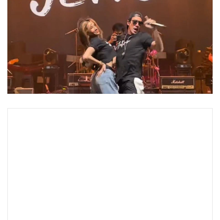
•
Good health & Well-being
•
Green Innovation & SD
•
Management & HR
•
MGR Live
•
Infographic
•
การเมือง
•
ท่องเที่ยว
•
กีฬา
•
ต่างประเทศ
•
Special Scoop
•
เศรษฐกิจ-ธุรกิจ
•
จีน
•
ชุมชน-คุณภาพชีวิต
•
อาชญากรรม
•
Motoring