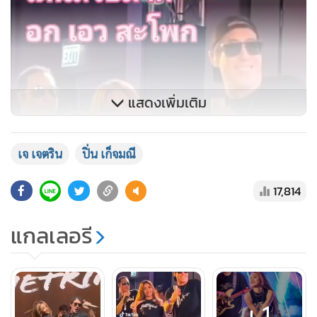
แสดงเพิ่มเติม
เจ เจตริน
ปิ่น เก็จมณี
17,814
แกลเลอรี
+1