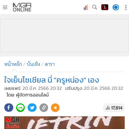
•
หน้าหลัก
•
ทันเหตุการณ์
•
ภาคใต้
•
ภูมิภาค
•
Online Section
หน้าหลัก
บันเทิง
ดารา
•
บันเทิง
•
ผู้จัดการรายวัน
ใจเย็นโซเชียล นี่ "ครูหน่อง" เอง
•
คอลัมนิสต์
เผยแพร่:
20 มี.ค. 2566 20:32
ปรับปรุง:
20 มี.ค. 2566 20:32
•
ละคร
โดย: ผู้จัดการออนไลน์
•
CbizReview
17,814
•
Cyber BIZ
•
ผู้จัดกวน