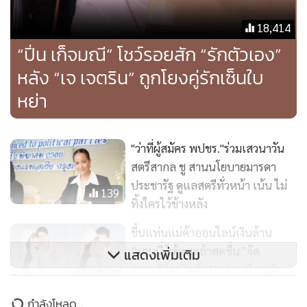
18,414
“ปิ่น เก็จมณี” โชว์รอยสัก “รักตัวเอง”
หลัง “เจ เจตริน” ถูกโยงคู่รักเซ็นใบ
หย่า
"ว่าที่ผู้สมัคร พปชร."ร่วมเสวนาวัน
สตรีสากล ชู สานนโยบายมารดา
ประชารัฐ ดูแลสตรีทั่วหน้า เน้น ไม่
139
ทิ้งใครไว้ข้างหลัง
ขึ้นแท่นแม่ค้าออนไลน์เงินล้าน
“เจนนี่ ได้หมดถ้าสดชื่น”จัด
แสดงเพิ่มเติม
คอนเสิร์ตเปิดตัว DD เจนนี่ คนดัง
1,372
ร่วมแสดงความยินดี