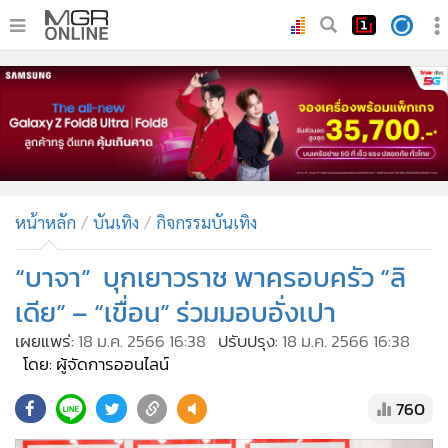
•
หน้าหลัก
•
ทันเหตุการณ์
•
ภาคใต้
•
ภูมิภาค
•
Online Section
หน้าหลัก
บันเทิง
กิจกรรมบันเทิง
•
บันเทิง
•
ผู้จัดการรายวัน
“บาจา” บุกเยาวราช พาครอบครัว “ลิ
•
คอลัมนิสต์
เดีย” – “เขื่อน” ร่วมมอบอั่งเปา
•
ละคร
เผยแพร่:
18 ม.ค. 2566 16:38
ปรับปรุง:
18 ม.ค. 2566 16:38
•
CbizReview
โดย: ผู้จัดการออนไลน์
•
Cyber BIZ
760
•
ผู้จัดกวน