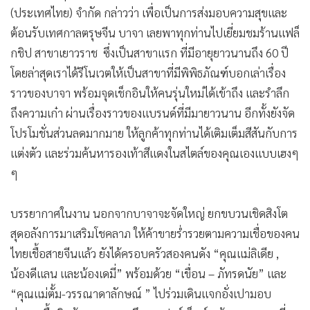
(ประเทศไทย) จำกัด กล่าวว่า เพื่อเป็นการส่งมอบความสุขและ
ต้อนรับเทศกาลตรุษจีน บาจา เลยพาทุกท่านไปเยี่ยมชมร้านแฟล็
กชิป สาขาเยาวราช ซึ่งเป็นสาขาแรก ที่มีอายุยาวนานถึง 60 ปี
โดยล่าสุดเราได้รีโนเวตให้เป็นสาขาที่มีพิพิธภัณฑ์บอกเล่าเรื่อง
ราวของบาจา พร้อมจุดเช็กอินให้คนรุ่นใหม่ได้เข้าถึง และรำลึก
ถึงความเก๋า ผ่านเรื่องราวของแบรนด์ที่มีมายาวนาน อีกทั้งยังจัด
โปรโมชั่นส่วนลดมากมาย ให้ลูกค้าทุกท่านได้เติมเต็มสีสันกับการ
แต่งตัว และร่วมค้นหารองเท้าสีแดงในสไตล์ของคุณเองแบบเฮงๆ
ๆ
บรรยากาศในงาน นอกจากบาจาจะจัดใหญ่ ยกขบวนเชิดสิงโต
สุดอลังการมาเสริมโชคลาภ ให้ค้าขายร่ำรวยตามความเชื่อของคน
ไทยเชื้อสายจีนแล้ว ยังได้ครอบครัวสองคนดัง “คุณแม่ลิเดีย ,
น้องดีแลน และน้องเดมี่” พร้อมด้วย “เขื่อน – ภัทรดนัย” และ
“คุณแม่ตั้ม-วรรณาดาลักษณ์ ” ไปร่วมเดินแจกอั่งเปามอบ