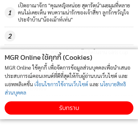
เปิดอาณาจักร "คุณหญิงหน่อย สุดารัตน์"เผยมุมที่หลาย
1
คนไม่เคยเห็น พบความน่ารักของเจ้าสี่ขา ลูกรักขวัญใจ
ประจำบ้าน"น้องเม้าท์เท่น"
2
“นีญ่า มากีลา” สวยออร่าพุ่ง แจ้งเกิดในงาน Girls Cup
3
MGR Online ใช้คุกกี้ (Cookies)
2006
MGR Online ใช้คุกกี้ เพื่อจัดการข้อมูลส่วนบุคคลเพื่อนำเสนอ
สปอนเซอร์ผนึกกำลังหนุน Miss & Mister Earth
ประสบการณ์คอนเทนต์ที่ดีที่สุดให้กับผู้อ่านบนเว็บไซต์ และ
4
Thailand 2026 ขับเคลื่อนภารกิจ REBIRTH ชูแนวคิด
แอพพลิเคชั่น
เงื่อนไขการใช้งานเว็บไซต์
และ
นโยบายสิทธิ
รักษ์โลกยั่งยืน
ส่วนบุคคล
ข่าวอื่นในหมวด
รับทราบ