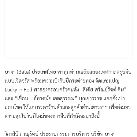
•
เกม
•
วิทยาศาสตร์
•
SMEs
•
หุ้น
•
อินโดจีน
•
กองทุนรวม
•
Celeb Online
•
Factcheck
บาจา (Bata) ประเทศไทย พาทุกท่านเฉลิมฉลองเทศกาลตรุษจีน
แบบเจิดจรัส พร้อมความปังรับปีกระต่ายทอง จัดแคมเปญ
•
ญี่ปุ่น
Lucky in Red พาสองครอบครัวคนดัง “ลิเดีย-ศรัณย์รัชต์ ดีน”
•
News1
และ “เขื่อน – ภัทรดนัย เสตสุวรรณ” บุกเยาวราช แจกอั่งเปา
•
Gotomanager
มอบโชค ให้แก่บรรดาร้านค้าและลูกค้าย่านเยาวราช เพื่อส่งมอบ
ความสุขในวันปีใหม่ของชาวจีนที่กำลังจะมาถึงนี้
วิลาสินี ภาณุรัตน์ ประธานกรรมการบริหาร บริษัท บาจา