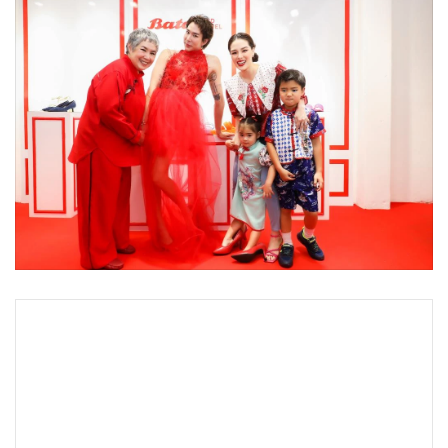
•
Good health & Well-being
•
Green Innovation & SD
•
Management & HR
•
MGR Live
•
Infographic
•
การเมือง
•
ท่องเที่ยว
•
กีฬา
•
ต่างประเทศ
•
Special Scoop
•
เศรษฐกิจ-ธุรกิจ
•
จีน
•
ชุมชน-คุณภาพชีวิต
•
อาชญากรรม
•
Motoring