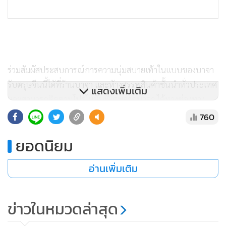
ร่วมสัมผัสประสบการณ์การความนุ่มสบายเท้าในแบบของบาจา
รับตรุษจีนนี้ได้ที่ร้านบาจา และห้างสรรพสินค้าชั้นนำทั่วประเทศ
แสดงเพิ่มเติม
และสามารถติดตามโปรโมชั่นพิเศษจากบาจา ได้ทางช่องทาง
ออนไลน์ที่เว็บไซต์ https://www.bata.co.th/ , Line Official:
760
@Batathailand, Lazada : Bata Thailand
ยอดนิยม
https://bit.ly/3uCDq5R , Shopee : Bata Official Store
https://bit.ly/336mjek
อ่านเพิ่มเติม
ข่าวในหมวดล่าสุด