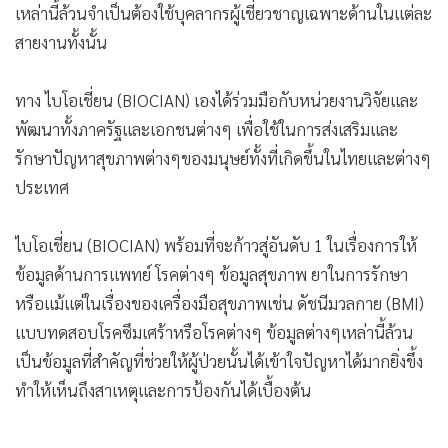
เหล่านี้ล้วนจำเป็นต้องใช้บุคลากรผู้เชี่ยวชาญเฉพาะด้านในแต่ละ
•
เกม
สายงานทั้งนั้น
•
วิทยาศาสตร์
•
SMEs
ทาง ไบโอเชี่ยน (BIOCIAN) เองได้ร่วมมือกับหน่วยงานวิจัยและ
•
หุ้น
พัฒนาทั้งภาครัฐและเอกชนต่างๆ เพื่อใช้ในการส่งเสริมและ
•
อินโดจีน
รักษาปัญหาสุขภาพต่างๆของมนุษย์ทั้งที่เกิดขึ้นในไทยและต่างๆ
•
กองทุนรวม
ประเทศ
•
Celeb Online
•
Factcheck
ไบโอเชี่ยน (BIOCIAN) พร้อมที่จะก้าวสู่อันดับ 1 ในเรื่องการให้
•
ญี่ปุ่น
ข้อมูลด้านการแพทย์ โรคต่างๆ ข้อมูลสุขภาพ ยาในการรักษา
•
News1
หรือแม้แต่ในเรื่องของเครื่องมือสุขภาพเช่น ดัชนีมวลกาย (BMI)
•
Gotomanager
แบบทดสอบโรคซึมเศร้าหรือโรคต่างๆ ข้อมูลต่างๆเหล่านี้ล้วน
เป็นข้อมูลที่สำคัญที่ช่วยให้ผู้ป่วยนั้นได้เข้าใจปัญหาได้มากยิ่งขึ้ง
ทำให้เห็นถึงสาเหตุและ
การป้องกันได้เบื้องต้น