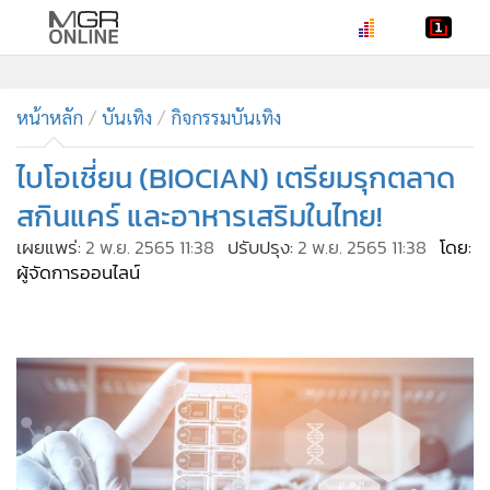
•
หน้าหลัก
•
หน้าหลัก
ทันเหตุการณ์
บันเทิง
กิจกรรมบันเทิง
•
ภาคใต้
ไบโอเชี่ยน (BIOCIAN) เตรียมรุกตลาด
•
ภูมิภาค
สกินแคร์ และอาหารเสริมในไทย!
•
Online Section
เผยแพร่:
2 พ.ย. 2565 11:38
ปรับปรุง:
2 พ.ย. 2565 11:38
โดย:
•
บันเทิง
ผู้จัดการออนไลน์
•
ผู้จัดการรายวัน
•
คอลัมนิสต์
•
ละคร
•
CbizReview
•
Cyber BIZ
•
ผู้จัดกวน