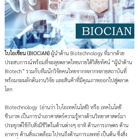
•
Good health & Well-being
•
Green Innovation & SD
•
Management & HR
•
MGR Live
•
Infographic
•
การเมือง
ไบโอเชี่ยน (BIOCIAN)
ผู้นำด้าน Biotechnology ที่มากด้วย
•
ท่องเที่ยว
ประสบการณ์พร้อมที่จะลุยตลาดไทยภายใต้วิสัยทัศน์ “ผู้นำด้าน
•
กีฬา
Biotech” รวมกับทีมนักวิจัยคนไทยจากหลากหลายสถาบันที่
•
ต่างประเทศ
พร้อมจะผลักดันงานวิจัย และสินค้าที่มีคุณภาพออกไปสู่ตลาด
•
Special Scoop
โลก
•
เศรษฐกิจ-ธุรกิจ
•
จีน
Biotechnology (อ่านว่า ไบโอเทคโนโลยี) หรือ เทคโนโลยี
•
ชุมชน-คุณภาพชีวิต
ชีวภาพ เป็นการนำเอาศาสตร์ความรู้ทางด้านวิทยาศาสตร์มา
•
อาชญากรรม
ประยุกต์ใช้กับสิ่งมีชีวิตในด้านต่างๆ อาทิ ด้านการเกษตร ด้าน
อาหาร ด้านสิ่งแวดล้อม ไปจนถึงด้านการแพทย์ เป็นต้น ซึ่งสิ่ง
•
Motoring