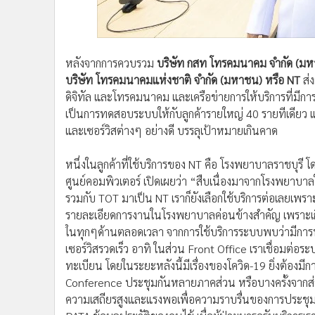
•
อินโดจีน
•
กองทุนรวม
•
Celeb Online
หลังจากการควบรวม
บริษัท กสท โทรคมนาคม จำกัด (มห
•
Factcheck
บริษัท โทรคมนาคมแห่งชาติ จำกัด (มหาชน) หรือ NT
ส่ง
•
ญี่ปุ่น
ดิจิทัล และโทรคมนาคม และเครือข่ายการให้บริการที่มีก
•
News1
เป็นการทดสอบระบบให้กับลูกค้ารายใหญ่ 40 รายทีเดียว แ
•
Gotomanager
และเซอร์วิสต่างๆ อย่างดี บรรลุเป้าหมายเกินคาด
หนึ่งในลูกค้าที่ใช้บริการของ NT คือ โรงพยาบาลราชบุรี 
ศูนย์คอมพิวเตอร์ เปิดเผยว่า “สืบเนื่องมาจากโรงพยาบาล
รวมกับ TOT มาเป็น NT เราก็ยังเลือกใช้บริการต่อเลยเพรา
รายละเอียดการงานในโรงพยาบาลค่อนข้างสำคัญ เพราะเก
ในทุกๆด้านตลอดเวลา จากการใช้บริการระบบพบว่ามีการพั
เซอร์วิสรวดเร็ว อาทิ ในส่วน Front Office เราเชื่อมต่อ
ทะเบียน โดยในระยะหลังนี้มีเรื่องของโควิด-19 ยิ่งต้อง
Conference ประชุมกันหลายภาคส่วน หรือบางครั้งจากส่ว
ความเสถียรสูงและแรงพอเพื่อความราบรื่นของการประชุม 