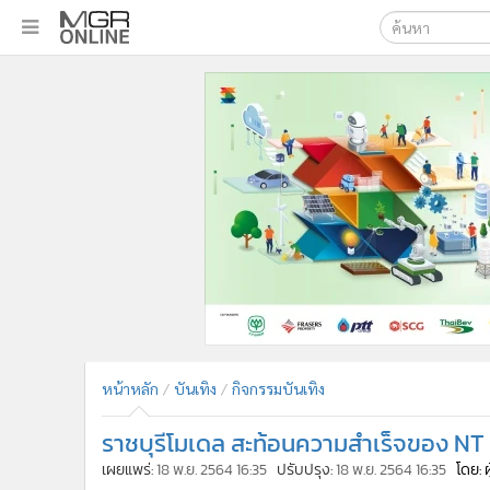
เลือกเครื่องมือท
•
หน้าหลัก
ค้นหา
•
ทันเหตุการณ์
Google
•
ภาคใต้
•
ภูมิภาค
MGR Onl
•
Online Section
ค้นหาขั
•
บันเทิง
•
ผู้จัดการรายวัน
•
คอลัมนิสต์
•
ละคร
•
CbizReview
•
Cyber BIZ
หน้าหลัก
บันเทิง
กิจกรรมบันเทิง
•
ผู้จัดกวน
ราชบุรีโมเดล สะท้อนความสำเร็จของ NT
•
Good health & Well-being
•
Green Innovation & SD
เผยแพร่:
18 พ.ย. 2564 16:35
ปรับปรุง:
18 พ.ย. 2564 16:35
โดย: 