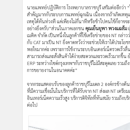
นายแพทย์ปฏิบัติการ โรงพยาบาลราชบุรี เสริมต่ออีกว่า 
สำคัญมากกับระบบการแพทย์ฉุกเฉิน เนื่องจากถ้าเกิดเหตุแ
เหตุได้ทันท่วงที แค่เพียงไม่กี่นาทีหรือช้าไปคนไข้ก็อาจจะ
อย่างยิ่งครับ”
ส่วนในภาคเอกชน
คุณเย็นยุพา พวงแฉล้ม
ผ
เมติค จำกัด เป็นหนึ่งในลูกค้าที่ใช้เครือข่ายของ NT กล่
กับ CAT มาเป็น NT ยิ่งคาดหวังว่าจะช่วยให้เราได้ประโยช
พอใจมากค่ะ เพราะการใช้งานระบบอินเตอร์เน็ตรวดเร็วลื่น
สามารถส่งและสั่งสินค้าได้ง่ายสะดวกและรวดเร็วมากขึ้น ย
ERP ระหว่างไซด์กรุงเทพฯกับราชบุรีไม่มีสะดุดเลย รวมถึ
การขยายงานในอนาคตค่ะ”
จากกระแสตอบรับของลูกค้าราชบุรีโมเดล 2 องค์กรข้างต้นจ
ที่มีความเชื่อมั่นในบริการที่ได้รับจาก NT ส่งผล NT เตร
อินเทอร์เน็ตความเร็วสูง บริการดิจิทัลที่ทันสมัย รวมถีงบ
ต่อไป