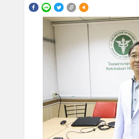
•
Management & HR
•
MGR Live
•
Infographic
•
การเมือง
•
ท่องเที่ยว
•
กีฬา
•
ต่างประเทศ
•
Special Scoop
•
เศรษฐกิจ-ธุรกิจ
•
จีน
•
ชุมชน-คุณภาพชีวิต
•
อาชญากรรม
•
Motoring
•
เกม
•
วิทยาศาสตร์
•
SMEs
•
หุ้น