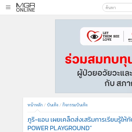
เลือกเครื่องมือท
•
หน้าหลัก
ค้นหา
•
ทันเหตุการณ์
Google
•
ภาคใต้
•
ภูมิภาค
MGR Onl
•
Online Section
ค้นหาขั
•
บันเทิง
•
ผู้จัดการรายวัน
•
คอลัมนิสต์
•
ละคร
•
CbizReview
•
Cyber BIZ
หน้าหลัก
บันเทิง
กิจกรรมบันเทิง
•
ผู้จัดกวน
ภูริ-แอน เผยเคล็ดส่งเสริมการเรียนรู้ใ
•
Good health & Well-being
•
Green Innovation & SD
POWER PLAYGROUND”