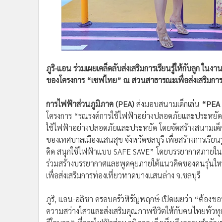
•
อินโดจีน
•
กองทุนรวม
•
Celeb Online
•
Factcheck
•
ญี่ปุ่น
ภูริ-แอน ร่วมเผยเคล็ดลับส่งเสริมการเรียนรู้ให้กับล
•
News1
ของโครงการ “เซฟไทย” ณ สวนสาธารณะเพื่อส่งเสริมการท
•
Gotomanager
การไฟฟ้าส่วนภูมิภาค (PEA)
ส่งมอบสนามเด็กเล่น
“PEA
โครงการ “รณรงค์การใช้ไฟฟ้าอย่างปลอดภัยและประหยัด 
ใช้ไฟฟ้าอย่างปลอดภัยและประหยัด โดยจัดสร้างสนามเด็
ของเทศบาลเมืองแสนสุข จังหวัดชลบุรี เพื่อสร้างการเรียน
คิด สนุกใช้ไฟฟ้าแบบ SAFE SAVE” โดยบรรยากาศภายในงาน
ร่วมสร้างบรรยากาศและพูดคุยภายใต้แนวคิดของคนรุ่นใหม่
เพื่อส่งเสริมการท่องเที่ยวหาดบางแสนล่าง จ.ชลบุรี
ภูริ, แอน-อลิชา ครอบครัวหิรัญพฤกษ์ เปิดเผยว่า “ต้องขอ
ความสว่างไสวและส่งเสริมคุณภาพชีวิตให้กับคนไทยทั่ว