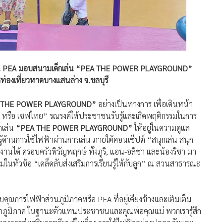
ูก ในงาน PEA มอบสนามเด็กเล่น “PEA THE POWER PLAYGROUND”
่องเที่ยวหาดบางแสนล่าง จ.ชลบุรี
 THE POWER PLAYGROUND”
อย่างเป็นทางการ เพื่อเดินหน้า
หรือ เซฟไทย” รณรงค์ให้ประชาชนรับรู้และเกิดพฤติกรรมในการ
กเล่น
“PEA THE POWER PLAYGROUND”
ให้อยู่ในความดูแล
รู้ด้านการใช้ไฟฟ้าผ่านการเล่น ภายใต้คอนเซ็ปต์ “สนุกเล่น สนุก
ได้ ครอบครัวหิรัญพฤกษ์ ทั้งภูริ, แอน-อลิชา และน้องริชา มา
ในหัวข้อ “เคล็ดลับส่งเสริมการเรียนรู้ให้กับลูก” ณ สวนสาธารณะ
บคุณการไฟฟ้าส่วนภูมิภาคหรือ PEA ที่อยู่เคียงข้างและเติมเต็ม
ทุกภูมิภาค ในฐานะตัวแทนประชาชนและคุณพ่อคุณแม่ พวกเรารู้สึก