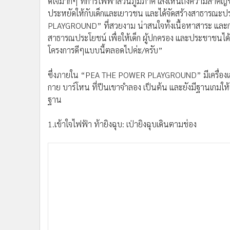
ดีใจมากๆ ที่การไฟฟ้าส่วนภูมิภาค เล็งเห็นถึงความสำคัญข
ประหยัดให้กับเด็กและเยาวชน และได้จัดสร้างสาธารณะประ
PLAYGROUND” ที่สวยงาม น่าสนใจทั้งเนื้อหาสาระ และการ
สาธารณประโยชน์ เพื่อให้เด็ก ผู้ปกครอง และประชาชนได้
โครงการดีๆแบบนี้ตลอดไปค่ะ/ครับ”
ซึ่งภายใน “PEA THE POWER PLAYGROUND” มีเครื่องเล่น
กาย บาร์โหน ที่ปีนเขาจำลอง เป็นต้น และยังมีฐานเกมให้เ
ฐาน
1.เข้าใจไฟฟ้า ท้ายิงฉุบ: เป่ายิงฉุบเดินตามช่อง