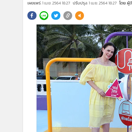
•
Management & HR
เผยแพร่:
1 เม.ย. 2564 18:27
ปรับปรุง:
1 เม.ย. 2564 18:27
โดย: ผู
•
MGR Live
•
Infographic
•
การเมือง
•
ท่องเที่ยว
•
กีฬา
•
ต่างประเทศ
•
Special Scoop
•
เศรษฐกิจ-ธุรกิจ
•
จีน
•
ชุมชน-คุณภาพชีวิต
•
อาชญากรรม
•
Motoring
•
เกม
•
วิทยาศาสตร์
•
SMEs
•
หุ้น