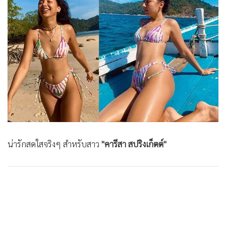
•
Good health & Well-being
•
Green Innovation & SD
•
Management & HR
•
MGR Live
•
Infographic
•
การเมือง
•
ท่องเที่ยว
•
กีฬา
•
ต่างประเทศ
•
Special Scoop
น่ารักสดใสจริงๆ สำหรับสาว
"คารีสา สปริงเก็ตต์"
•
เศรษฐกิจ-ธุรกิจ
•
จีน
•
ชุมชน-คุณภาพชีวิต
•
อาชญากรรม
•
Motoring