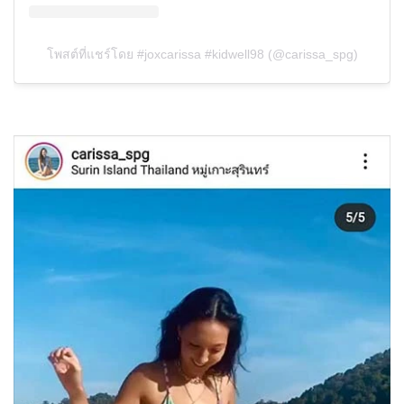
โพสต์ที่แชร์โดย #joxcarissa #kidwell98 (@carissa_spg)