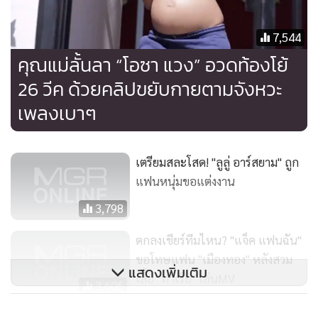
7,544
คุณแม่ลั้นลา “โอซา แวง” อวดท้องโย้
26 วีค ด้วยคลิปขยับกายตามจังหวะ
เพลงเบาๆ
เตรียมสละโสด! "ลูลู่ อาร์สยาม" ถูก
แฟนหนุ่มขอแต่งงาน
3,798
ตกลงเชียร์ทีมไหน? "แจ็ค แฟนฉัน"
ขอโทษแฟน "เมืองทอง" หลังสวม
แสดงเพิ่มเติม
เสื้อ "ท่าเรือ" เล่นMV
3,606
"บีม-แดน" ทำบุญครบรอบ 13 ปี