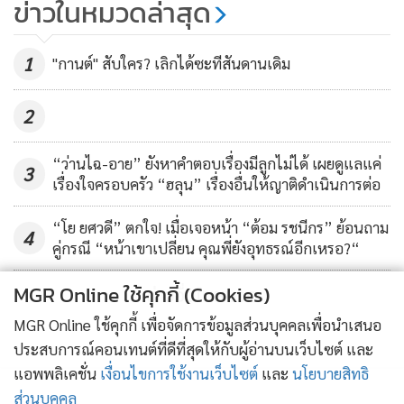
ข่าวในหมวดล่าสุด
"บิ๊ก D2B" ท่ามกลางแฟนคลับ
เหนียวแน่น
3,485
1
"กานต์" สับใคร? เลิกได้ซะทีสันดานเดิม
2
“ว่านไฉ-อาย” ยังหาคำตอบเรื่องมีลูกไม่ได้ เผยดูแลแค่
3
เรื่องใจครอบครัว “ฮลุน” เรื่องอื่นให้ญาติดำเนินการต่อ
“โย ยศวดี” ตกใจ! เมื่อเจอหน้า “ต้อม รชนีกร” ย้อนถาม
4
คู่กรณี “หน้าเขาเปลี่ยน คุณพี่ยังอุทธรณ์อีกเหรอ?“
MGR Online ใช้คุกกี้ (Cookies)
ข่าวอื่นในหมวด
MGR Online ใช้คุกกี้ เพื่อจัดการข้อมูลส่วนบุคคลเพื่อนำเสนอ
ประสบการณ์คอนเทนต์ที่ดีที่สุดให้กับผู้อ่านบนเว็บไซต์ และ
แอพพลิเคชั่น
เงื่อนไขการใช้งานเว็บไซต์
และ
นโยบายสิทธิ
ส่วนบุคคล