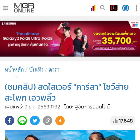
•
หน้าหลัก
•
ทันเหตุการณ์
•
ภาคใต้
•
ภูมิภาค
•
Online Section
หน้าหลัก
บันเทิง
ดารา
•
บันเทิง
•
ผู้จัดการรายวัน
(ชมคลิป) สดใสเวอร์ "คารีสา" โชว์ส่าย
•
คอลัมนิสต์
สะโพก เอวพลิ้ว
•
ละคร
เผยแพร่:
9 ธ.ค. 2563 11:32
โดย: ผู้จัดการออนไลน์
•
CbizReview
17,648
•
Cyber BIZ
•
ผู้จัดกวน