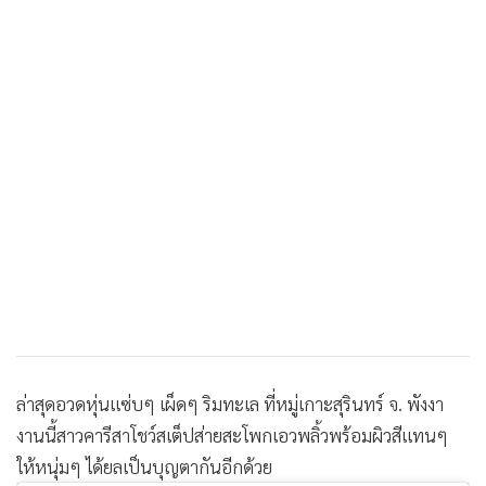
•
เกม
•
วิทยาศาสตร์
•
SMEs
•
หุ้น
•
อินโดจีน
•
กองทุนรวม
•
Celeb Online
•
Factcheck
•
ญี่ปุ่น
•
News1
•
Gotomanager
ล่าสุดอวดหุ่นแซ่บๆ เผ็ดๆ ริมทะเล ที่หมู่เกาะสุรินทร์ จ. พังงา
งานนี้สาวคารีสาโชว์สเต็ปส่ายสะโพกเอวพลิ้วพร้อมผิวสีแทนๆ
ให้หนุ่มๆ ได้ยลเป็นบุญตากันอีกด้วย