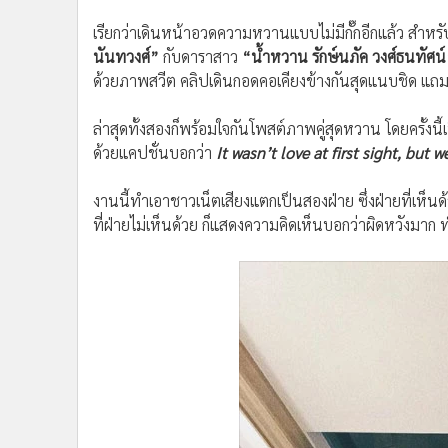
•
อินโดจีน
เรียกว่าเดินหน้าอวดความหวานแบบไม่มีกั๊กอีกแล้ว สำหรั
•
กองทุนรวม
นันทวงศ์”
กับดาราสาว
“น้ำหวาน รักษ์นภัค วงศ์ธนทัศน
•
Celeb Online
ด้วยภาพสวีต คลิปเดินกอดคอเคียงข้างกันสุดแนบชิด แถมยั
•
Factcheck
•
ญี่ปุ่น
ล่าสุดทั้งสองก็พร้อมใจกันโพสต์ภาพคู่สุดหวาน โดยครั้ง
•
News1
ด้วยแคปชั่นบอกว่า
It wasn’t love at first sight, but 
•
Gotomanager
งานนี้ทำเอาชาวเน็ตเสียงแตกเป็นสองฝ่าย ซึ่งฝ่ายที่เห็นด้
ที่ฝ่ายไม่เห็นด้วย ก็แสดงความคิดเห็นบอกว่าผิดหวังมาก