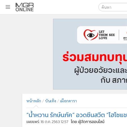
เลือกเครื่องมือท
•
หน้าหลัก
ค้นหา
•
ทันเหตุการณ์
Google
•
ภาคใต้
•
ภูมิภาค
MGR Onl
•
Online Section
ค้นหาขั
•
บันเทิง
•
ผู้จัดการรายวัน
•
คอลัมนิสต์
•
ละคร
•
CbizReview
•
Cyber BIZ
หน้าหลัก
บันเทิง
เผือกดารา
•
ผู้จัดกวน
“น้ำหวาน รักษ์นภัค” อวดซีนสวีต “ไฮโซแ
•
Good health & Well-being
•
Green Innovation & SD
เผยแพร่:
16 ต.ค. 2563 12:57
โดย: ผู้จัดการออนไลน์