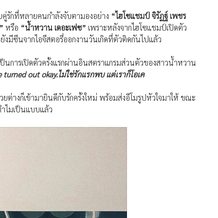
บคู่รักที่หลายคนกำลังจับตามองอย่าง
“ไฮโซแชมป์ จิรัฏฐ์ เพชร
์”
หรือ
“น้ำหวาน เดอะเฟซ”
เพราะหลังจากไฮโซแชมป์เปิดตัว
งมีซีนจากไอจีสตอรี่ออกงานวันเกิดที่ตัวติดกันไปแล้ว
นี้เป็นการเปิดตัวครั้งแรกผ่านอินสตราแกรมส่วนตัวของสาวน้ำหวาน
we turned out okay.ไม่ใช่รักแรกพบ แต่เราก็โอเค
วยต่างก็เข้ามายินดีกับรักครั้งใหม่ พร้อมส่งอีโมรูปหัวใจมาให้ ขณะ
 ทำไมเป็นแบบแล้ว