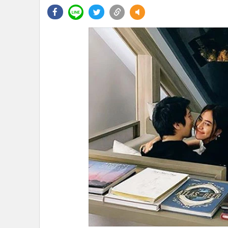
•
Management & HR
•
MGR Live
•
Infographic
•
การเมือง
•
ท่องเที่ยว
•
กีฬา
•
ต่างประเทศ
•
Special Scoop
•
เศรษฐกิจ-ธุรกิจ
•
จีน
•
ชุมชน-คุณภาพชีวิต
•
อาชญากรรม
•
Motoring
•
เกม
•
วิทยาศาสตร์
•
SMEs
•
หุ้น