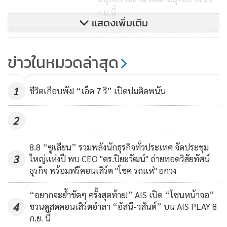
ก.ย.นี้
แสดงเพิ่มเติม
"อุบลฯ" ชวนปั่นสองล้อรับลม ชมวิถี
ชุมชนท้องถิ่น "SAT International
ข่าวในหมวดล่าสุด
New normal Bike local series
176
2020"
1
ชีวิตเกือบพัง! “เอ็ด 7 วิ” เปิดปมติดพนัน
อุทัยธานีต้องปลอดโควิด..ลงทุนซื้อ
เครื่องเทอร์โมสแกนตั้งกรองคนทั้ง
2
ขนส่งฯ-ลานสะแกกรัง
1,046
8.8 “ซูเลียน” รวมพลังนักธุรกิจทั่วประเทศ จัดประชุม
3
ใหญ่แห่งปี พบ CEO "ดร.ปิยะวัฒน์" ถ่ายทอดวิสัยทัศน์
ธุรกิจ พร้อมฟรีคอนเสิร์ต "โชค รถแห่" ยกวง
“อยากจะย้ำชัดๆ ครั้งสุดท้าย!” AIS เปิด “โซนหน้าจอ”
4
ชวนดูสดคอนเสิร์ตอำลา “อัสนี-วสันต์” บน AIS PLAY 8
ก.ย. นี้