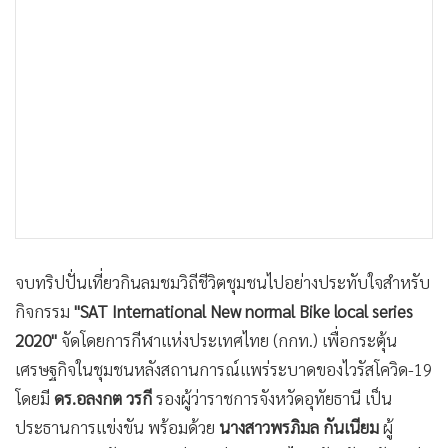
•
เกม
•
วิทยาศาสตร์
•
SMEs
•
หุ้น
•
อินโดจีน
•
กองทุนรวม
•
Celeb Online
•
Factcheck
•
ญี่ปุ่น
จบทริปปั่นเที่ยวกินลมชมวิถีชีวิตชุมชนไปอย่างประทับใจสำหรับ
•
News1
กิจกรรม
"SAT International New normal Bike local series
•
Gotomanager
2020"
จัดโดยการกีฬาแห่งประเทศไทย (กกท.) เพื่อกระตุ้น
เศรษฐกิจในชุมชนหลังสถานการณ์แพร่ระบาดของไวรัสโควิด-19
โดยมี
ดร.อลงกต วรกี
รองผู้ว่าราชการจังหวัดอุทัยธานี เป็น
ประธานการแข่งขัน พร้อมด้วย
นางสาวพรภิมล กันเนียม
ผู้