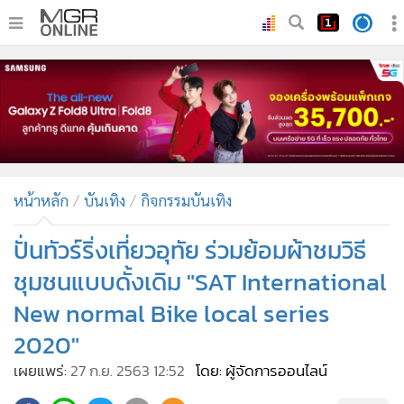
•
หน้าหลัก
•
ทันเหตุการณ์
•
ภาคใต้
•
ภูมิภาค
•
Online Section
หน้าหลัก
บันเทิง
กิจกรรมบันเทิง
•
บันเทิง
•
ผู้จัดการรายวัน
ปั่นทัวร์ริ่งเที่ยวอุทัย ร่วมย้อมผ้าชมวิธี
•
คอลัมนิสต์
ชุมชนแบบดั้งเดิม "SAT International
•
ละคร
New normal Bike local series
•
CbizReview
2020"
•
Cyber BIZ
เผยแพร่:
27 ก.ย. 2563 12:52
โดย: ผู้จัดการออนไลน์
•
ผู้จัดกวน