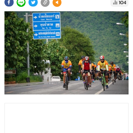
•
Good health & Well-being
104
•
Green Innovation & SD
•
Management & HR
•
MGR Live
•
Infographic
•
การเมือง
•
ท่องเที่ยว
•
กีฬา
•
ต่างประเทศ
•
Special Scoop
•
เศรษฐกิจ-ธุรกิจ
•
จีน
•
ชุมชน-คุณภาพชีวิต
•
อาชญากรรม
•
Motoring