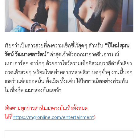
•
Good health & Well-being
•
Green Innovation & SD
•
Management & HR
•
MGR Live
•
Infographic
เรียกว่าเป็นสาวสวยที่คงความเซ็กซี่ไว้สุดๆ สำหรับ
“ปีใหม่ สุมน
•
การเมือง
รัตน์ วัฒนาเศลารัตน์”
ล่าสุดเจ้าตัวออกมาอวดซีนอารมณ์
•
ท่องเที่ยว
แบบอาร์ตๆ ดาร์กๆ ด้วยการโชว์ความเซ็กซี่สวมบราสีดำตัวเดียว
•
กีฬา
อวดเต้าสวยๆ พร้อมโพสท่าหลากหลายลีลา บดๆยั่วๆ งานนี้บอก
•
ต่างประเทศ
เลยว่าแต่ละชอตนั้น ทั้งเผ็ด ทั้งแซ่บ ได้ใจชาวเน็ตอย่างท่วมท้น
•
Special Scoop
ไม่เชื่อก็ตามมาส่องกันเลยจ้า
•
เศรษฐกิจ-ธุรกิจ
•
จีน
(ติดตามทุกข่าวสารในแวดวงบันเทิงทั้งหมด
•
ชุมชน-คุณภาพชีวิต
ได้ที่
https://mgronline.com/entertainment
)
•
อาชญากรรม
•
Motoring