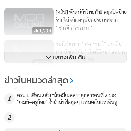
[คลิป] พังแน่ถ้าไทยทำ!! หยุดปิดป้าย
ร้านไล่ เลิกหนุนปิดประเทศจาก
“ชาวจีน-โคโรนา”
1,294
ขอมีส่วนร่วม “สงกรานต์” ลงคลิป
เต้นบัลเล่ต์กับ “น้องปีใหม่” แต่ชาว
แสดงเพิ่มเติม
เน็ตจวกบอกประชด
3,285
"ยิปซี" แน่นๆล้นๆสวยฟาดพิฆาต
ข่าวในหมวดล่าสุด
เทรนเนอร์
10,338
ครบ 1 เดือนแล้ว! "น้องมีเมตตา" ลูกสาวคนที่ 2 ของ
1
"เจมส์–ครูก้อย" จ้ำม่ำน่าฟัดสุดๆ แฟนคลับแห่เอ็นดู
2