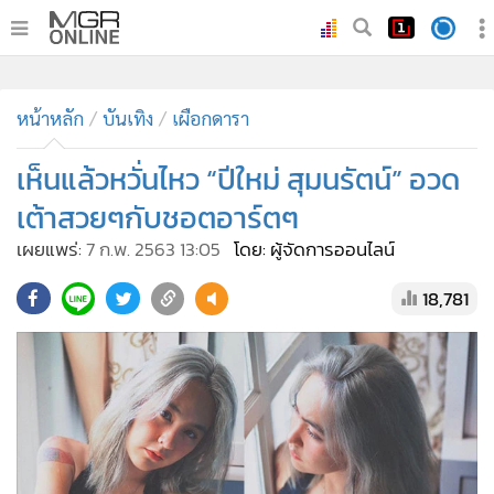
•
หน้าหลัก
•
หน้าหลัก
ทันเหตุการณ์
บันเทิง
เผือกดารา
•
ภาคใต้
เห็นแล้วหวั่นไหว “ปีใหม่ สุมนรัตน์” อวด
•
ภูมิภาค
เต้าสวยๆกับชอตอาร์ตๆ
•
Online Section
เผยแพร่:
7 ก.พ. 2563 13:05
โดย: ผู้จัดการออนไลน์
•
บันเทิง
•
ผู้จัดการรายวัน
18,781
•
คอลัมนิสต์
•
ละคร
•
CbizReview
•
Cyber BIZ
•
ผู้จัดกวน