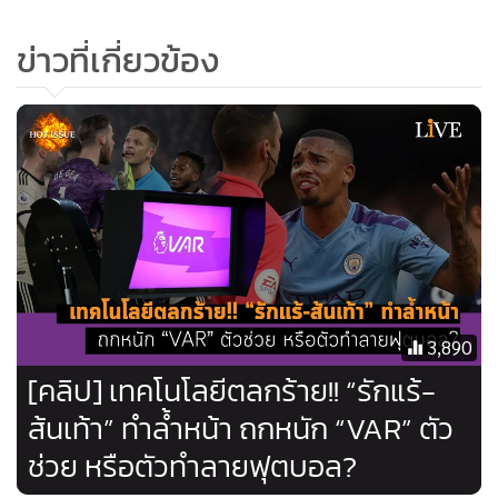
ข่าวที่เกี่ยวข้อง
3,890
[คลิป] เทคโนโลยีตลกร้าย!! “รักแร้-
ส้นเท้า” ทำล้ำหน้า ถกหนัก “VAR” ตัว
ช่วย หรือตัวทำลายฟุตบอล?