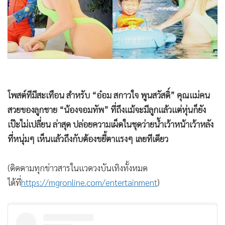
•
Good health & Well-being
•
Green Innovation & SD
•
Management & HR
•
MGR Live
•
Infographic
•
การเมือง
•
ท่องเที่ยว
โพสต์ทีมีสะเทือน สำหรับ “อ๋อม สกาวใจ พูนสวัสดิ์” คุณแม่คน
•
กีฬา
สวยของลูกชาย “น้องจอมทัพ” ที่ถึงแม้จะมีลูกแล้วแต่หุ่นก็ยัง
เป๊ะไม่เปลี่ยน ล่าสุด ปล่อยความเผ็ดในชุดว่ายน้ำเว้าหน้าเว้าหลัง
•
ต่างประเทศ
ที่หนุ่มๆ เห็นแล้วถึงกับต้องขยี้ตาแรงๆ เลยทีเดียว
•
Special Scoop
•
เศรษฐกิจ-ธุรกิจ
(ติดตามทุกข่าวสารในแวดวงบันเทิงทั้งหมด
•
จีน
ได้ที่
https://mgronline.com/entertainment
)
•
ชุมชน-คุณภาพชีวิต
•
อาชญากรรม
•
Motoring