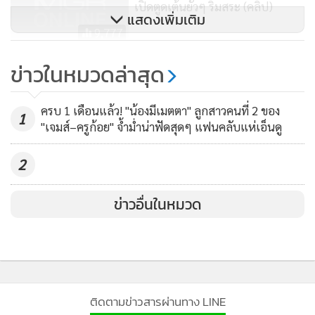
เปิดตูดเต้นยั่วๆ ริมสระ (คลิป)
แสดงเพิ่มเติม
9,777
@jomtub_eiffel @jomtubsmile @roddum15 #myson
ภูเก็ตเผ็ดไฟลุก! เมื่อ “โอซา แวง”
ข่าวในหมวดล่าสุด
#mylove #happiness #happy #sea #sand #sun
อวดหุ่นแซบกับบิกินีซี้ดสุดๆ
#momandson #swimming #huahin #capenidhra
25,030
ครบ 1 เดือนแล้ว! "น้องมีเมตตา" ลูกสาวคนที่ 2 ของ
1
A post shared by
Sakaojai Poonsawatd
(@oomsakaojai) on
Nov 1
"เจมส์–ครูก้อย" จ้ำม่ำน่าฟัดสุดๆ แฟนคลับแห่เอ็นดู
2
ข่าวอื่นในหมวด
ติดตามข่าวสารผ่านทาง LINE