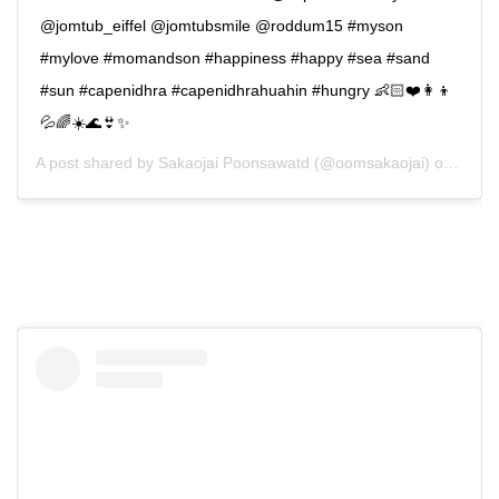
@jomtub_eiffel @jomtubsmile @roddum15 #myson
#mylove #momandson #happiness #happy #sea #sand
#sun #capenidhra #capenidhrahuahin #hungry 👶🏻❤️👩‍👦
💦🌈☀️🌊👙✨
A post shared by
Sakaojai Poonsawatd
(@oomsakaojai) on
Nov 1