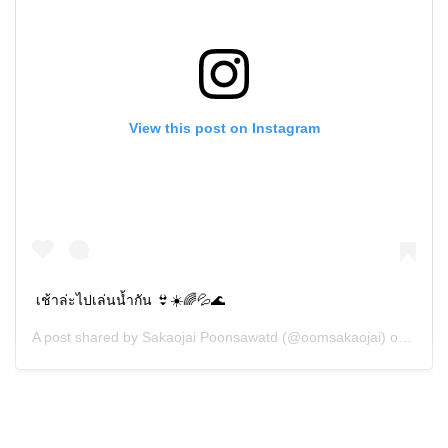
View this post on Instagram
เช้าล่ะไปเล่นน้ำกัน 👙☀️🌈💦🌊
A post shared by
Sakaojai Poonsawatd
(@oomsakaojai) on
Nov 1