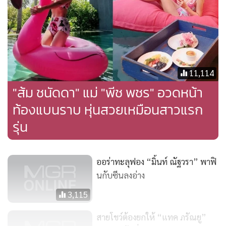
11,114
"ส้ม ชนัดดา" แม่ "พีช พชร" อวดหน้า
ท้องแบนราบ หุ่นสวยเหมือนสาวแรก
รุ่น
ออร่าทะลุฟอง “มิ้นท์ ณัฐวรา” พาฟิ
นกับซีนลงอ่าง
View this post on Instagram
3,115
สายโชว์ต้องยกให้ “แทค ภรัณยู”