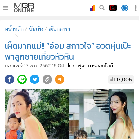
•
หน้าหลัก
หน้าหลัก
บันเทิง
เผือกดารา
•
ทันเหตุการณ์
•
เผ็ดมากแม่!! “อ๋อม สกาวใจ” อวดหุ่นเป๊ะ
ภาคใต้
•
ภูมิภาค
พาลูกชายเที่ยวหัวหิน
•
Online Section
เผยแพร่:
17 พ.ย. 2562 16:04
โดย: ผู้จัดการออนไลน์
•
บันเทิง
13,006
•
ผู้จัดการรายวัน
•
คอลัมนิสต์
•
ละคร
•
CbizReview
•
Cyber BIZ
•
ผู้จัดกวน