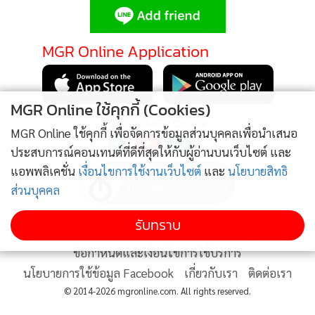
MGR Online Application
MGR Online ใช้คุกกี้ (Cookies)
ติดตาม MGR Online
MGR Online ใช้คุกกี้ เพื่อจัดการข้อมูลส่วนบุคคลเพื่อนำเสนอ
View this post on Instagram
ประสบการณ์คอนเทนต์ที่ดีที่สุดให้กับผู้อ่านบนเว็บไซต์ และ
แอพพลิเคชั่น
เงื่อนไขการใช้งานเว็บไซต์
และ
นโยบายสิทธิ
ส่วนบุคคล
รับทราบ
นโยบายความเป็นส่วนตัว
นโยบายการใช้คุกกี้
ข้อกำหนดและเงื่อนไขการใช้บริการ
พาลูกไปนอนกลางวันแป๊บ @capeandkantary @jomtub_eiffel
นโยบายการใช้ข้อมูล Facebook
เกี่ยวกับเรา
ติดต่อเรา
@jomtubsmile @roddum15 #mylove #myson #ilovemyson
© 2014-2026 mgronline.com. All rights reserved.
#happy #happiness #momandson #sea #sand #sun