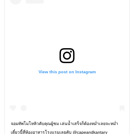
•
เกม
•
วิทยาศาสตร์
•
SMEs
•
หุ้น
•
อินโดจีน
•
กองทุนรวม
•
Celeb Online
•
Factcheck
View this post on Instagram
•
ญี่ปุ่น
•
News1
•
Gotomanager
จอมทัพโมโหหิวคับคุณผู้ชม เล่นน้ำเสร็จก็ต้องหม่ำเลยจะหม่ำ
เดี๋ยวนี้ที่ห้องอาหารโรงแรมเลยคับ @capeandkantary