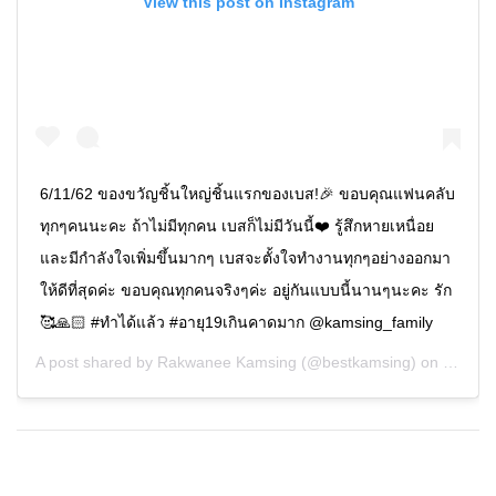
View this post on Instagram
6/11/62 ของขวัญชิ้นใหญ่ชิ้นแรกของเบส!🎉 ขอบคุณแฟนคลับ
ทุกๆคนนะคะ ถ้าไม่มีทุกคน เบสก็ไม่มีวันนี้❤️ รู้สึกหายเหนื่อย
และมีกำลังใจเพิ่มขึ้นมากๆ เบสจะตั้งใจทำงานทุกๆอย่างออกมา
ให้ดีที่สุดค่ะ ขอบคุณทุกคนจริงๆค่ะ อยู่กันแบบนี้นานๆนะคะ รัก
🥰🙏🏻 #ทำได้แล้ว #อายุ19เกินคาดมาก @kamsing_family
A post shared by
Rakwanee Kamsing
(@bestkamsing) on
Nov 5,