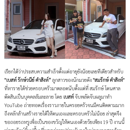
•
Good health & Well-being
•
Green Innovation & SD
•
Management & HR
•
MGR Live
•
Infographic
•
การเมือง
•
ท่องเที่ยว
•
กีฬา
เรียกได้ว่าประสบความสำเร็จตั้งแต่อายุยังน้อยเลยทีเดียวสำหรับ
•
ต่างประเทศ
"เบสท์ รักษ์วนีย์ คำสิงห์”
ลูกสาวของนักมวยดัง
"สมรักษ์ คำสิงห์"
•
Special Scoop
ที่หารายได้ช่วยครอบครัวมาตลอดนับตั้งแต่ที่ สมรักษ์ โดนศาล
•
เศรษฐกิจ-ธุรกิจ
ตัดสินเป็นบุคคลล้มละลาย โดย
เบสท์
จับพลัดจับผลูมาทำ
•
จีน
YouTube ถ่ายทอดเรื่องราวภายในครอยครัวจนมีคนติดตามมาก
•
ชุมชน-คุณภาพชีวิต
ถึงหลักล้านสร้างรายได้ให้ตนเองและครอบครัวไม่น้อย ล่าสุดจึง
•
อาชญากรรม
ขอถอยรถหรูเพื่อเป็นของขวัญให้ตนเองด้วยวัยเพียง 19 ปี งานนี้
•
Motoring