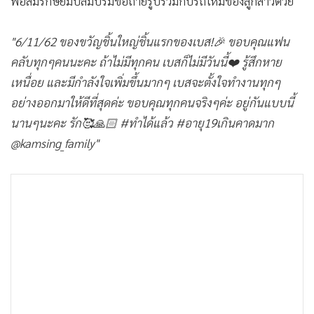
พ่อสมรักษ์ยิ้มปลื้มปริ่มขอถ่ายรูปร่วมกับรถใหม่ของลูกสาวด้วย
•
เกม
•
วิทยาศาสตร์
"6/11/62 ของขวัญชิ้นใหญ่ชิ้นแรกของเบส!🎉 ขอบคุณแฟน
•
SMEs
คลับทุกๆคนนะคะ ถ้าไม่มีทุกคน เบสก็ไม่มีวันนี้❤️ รู้สึกหาย
•
หุ้น
เหนื่อย และมีกำลังใจเพิ่มขึ้นมากๆ เบสจะตั้งใจทำงานทุกๆ
•
อินโดจีน
อย่างออกมาให้ดีที่สุดค่ะ ขอบคุณทุกคนจริงๆค่ะ อยู่กันแบบนี้
•
กองทุนรวม
นานๆนะคะ รัก🥰🙏🏻 #ทำได้แล้ว #อายุ19เกินคาดมาก
•
Celeb Online
@kamsing_family"
•
Factcheck
•
ญี่ปุ่น
•
News1
•
Gotomanager