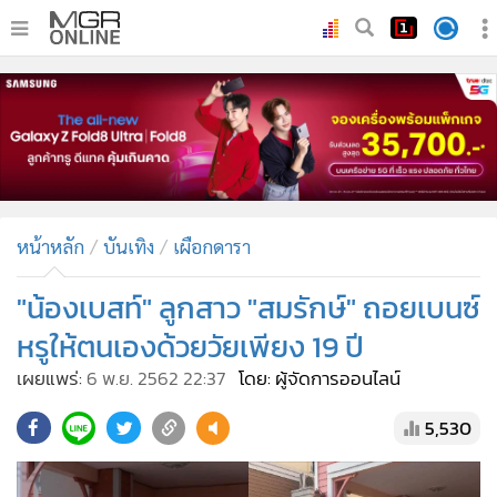
•
หน้าหลัก
•
ทันเหตุการณ์
•
ภาคใต้
•
ภูมิภาค
•
Online Section
หน้าหลัก
บันเทิง
เผือกดารา
•
บันเทิง
•
ผู้จัดการรายวัน
"น้องเบสท์" ลูกสาว "สมรักษ์" ถอยเบนซ์
•
คอลัมนิสต์
หรูให้ตนเองด้วยวัยเพียง 19 ปี
•
ละคร
เผยแพร่:
6 พ.ย. 2562 22:37
โดย: ผู้จัดการออนไลน์
•
CbizReview
5,530
•
Cyber BIZ
•
ผู้จัดกวน