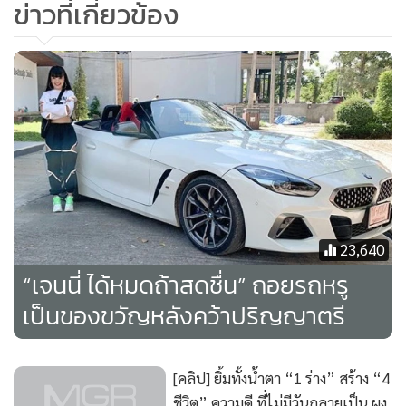
ข่าวที่เกี่ยวข้อง
View this post on Instagram
23,640
“เจนนี่ ได้หมดถ้าสดชื่น” ถอยรถหรู
เป็นของขวัญหลังคว้าปริญญาตรี
[คลิป] ยิ้มทั้งน้ำตา “1 ร่าง” สร้าง “4
รถใหม่พี่เบส @bestkamsing ใครเห่อที่สุดในบ้านให้ทาย?
ชีวิต” ความดี ที่ไม่มีวันกลายเป็น ผง