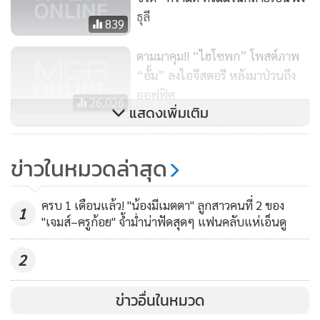
A post shared by
Bass Best Boat Kamsing
(@kamsing_family) on
ธุลี
839
ตามมาคุม!! “ไฮโซพก” โพสต์ภาพ
“อั้ม” ลงไอจีสตอรี หลังมาป่วนถึง
ออฟฟิศ
26,026
แสดงเพิ่มเติม
“พั้นช์ วรกาญจน์” อวดรูปสุดหวาน
วันครบรอบแต่งงาน 2 ปี
ข่าวในหมวดล่าสุด
14,209
ครบ 1 เดือนแล้ว! "น้องมีเมตตา" ลูกสาวคนที่ 2 ของ
1
"เจมส์–ครูก้อย" จ้ำม่ำน่าฟัดสุดๆ แฟนคลับแห่เอ็นดู
View this post on Instagram
2
ข่าวอื่นในหมวด