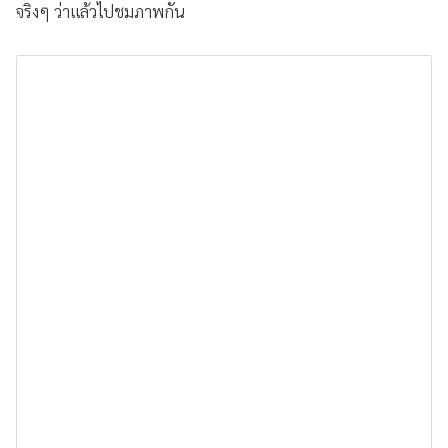
จริงๆ ว่าแล้วไปชมภาพกัน
•
เกม
•
วิทยาศาสตร์
•
SMEs
•
หุ้น
•
อินโดจีน
•
กองทุนรวม
•
Celeb Online
•
Factcheck
•
ญี่ปุ่น
•
News1
•
Gotomanager