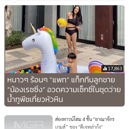
17,863
หนาวๆ ร้อนๆ “แพท” แท็กทีมลูกชาย
“น้องเรซซิ่ง” อวดความเซ็กซี่ในชุดว่าย
น้ำทูพีซเที่ยวหัวหิน
ส่องทาวน์โฮม 4 ชั้น "อาณาจักร
เกมส์” ของ "ดีเจพล่ากุ้ง"