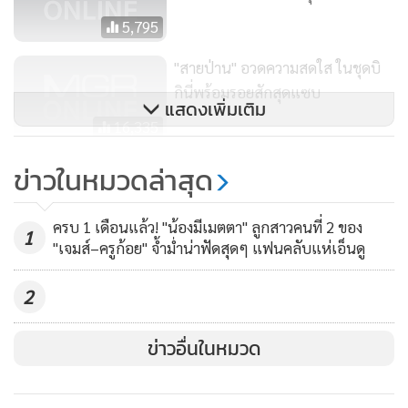
5,795
"สายป่าน" อวดความสดใส ในชุดบิ
กินี่พร้อมรอยสักสุดแซบ
แสดงเพิ่มเติม
16,335
อื้อหือ! “อ๋อม สกาวใจ” เปิดบั้นท้าย
ข่าวในหมวดล่าสุด
อีกเซตเผ็ดสะท้านทะเล
31,186
ครบ 1 เดือนแล้ว! "น้องมีเมตตา" ลูกสาวคนที่ 2 ของ
1
"เจมส์–ครูก้อย" จ้ำม่ำน่าฟัดสุดๆ แฟนคลับแห่เอ็นดู
2
ข่าวอื่นในหมวด