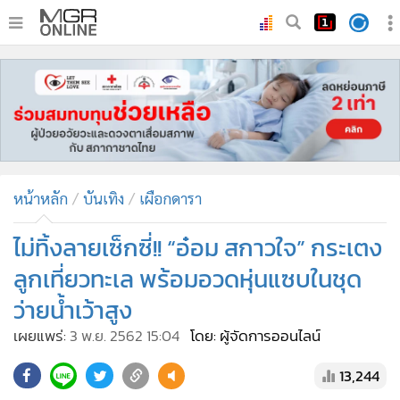
•
หน้าหลัก
•
ทันเหตุการณ์
•
ภาคใต้
•
ภูมิภาค
•
Online Section
หน้าหลัก
บันเทิง
เผือกดารา
•
บันเทิง
•
ผู้จัดการรายวัน
ไม่ทิ้งลายเซ็กซี่!! “อ๋อม สกาวใจ” กระเตง
•
คอลัมนิสต์
ลูกเที่ยวทะเล พร้อมอวดหุ่นแซบในชุด
•
ละคร
ว่ายน้ำเว้าสูง
•
CbizReview
เผยแพร่:
3 พ.ย. 2562 15:04
โดย: ผู้จัดการออนไลน์
•
Cyber BIZ
•
ผู้จัดกวน
13,244