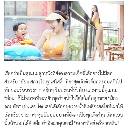
•
Good health & Well-being
•
Green Innovation & SD
•
Management & HR
•
MGR Live
•
Infographic
•
การเมือง
•
ท่องเที่ยว
•
กีฬา
•
ต่างประเทศ
เรียกว่าเป็นคุณแม่ลูกหนึ่งที่ยังคงความเซ็กซี่ได้อย่างไม่มีตก
•
Special Scoop
สำหรับ "อ๋อม สกาวใจ พูนสวัสดิ์" ที่ล่าสุดเจ้าตัวก็ยกครอบครัวไป
•
เศรษฐกิจ-ธุรกิจ
พักผ่อนรับบรรยากาศชิลๆ ริมทะเลที่หัวหิน และงานนี้คุณแม่
•
จีน
"อ๋อม" ก็ไม่พลาดที่จะหยิบชุดว่ายน้ำไปใส่เล่นกับลูกชาย "น้อง
•
ชุมชน-คุณภาพชีวิต
จอมทัพ" เช่นเคย โดยเธอได้เลือกชุดว่ายน้ำสีเหลืองสดใสที่เผยให้
เห็นเรียวขายาวๆ หุ่นอันบอบบางที่ยังคงเป๊ะทุกสัดส่วน เห็นแบบ
•
อาชญากรรม
นี้แล้วบอกได้คำเดียวว่าอิจฉาคุณสามี "เอ อาทิตย์ ศรีพาเพลิน"
•
Motoring