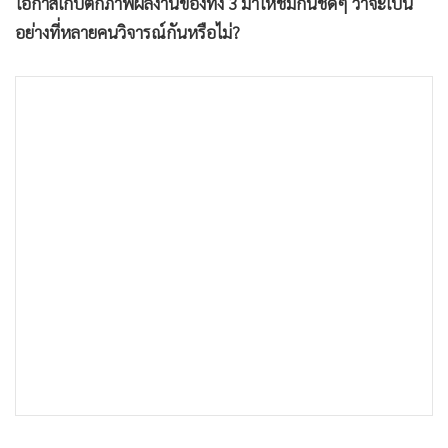
โอกาสเก็บตกภาพผลงานของทั้ง 3 มาให้ชมกันชัดๆ ว่าจะเป็น
•
เกม
อย่างที่หลายคนวิจารณ์กันหรือไม่?
•
วิทยาศาสตร์
•
SMEs
•
หุ้น
•
อินโดจีน
•
กองทุนรวม
•
Celeb Online
•
Factcheck
•
ญี่ปุ่น
•
News1
•
Gotomanager