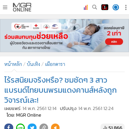
•
หน้าหลัก
•
ทันเหตุการณ์
•
ภาคใต้
•
ภูมิภาค
•
Online Section
หน้าหลัก
บันเทิง
เผือกดารา
•
บันเทิง
•
ผู้จัดการรายวัน
ไร้รสนิยมจริงหรือ? ชมชัดๆ 3 สาว
•
คอลัมนิสต์
แบรนด์ไทยบนพรมแดงคานส์หลังถูก
•
ละคร
วิจารณ์เละ!
•
CbizReview
เผยแพร่:
14 พ.ค. 2561 12:14
ปรับปรุง:
14 พ.ค. 2561 12:24
•
Cyber BIZ
โดย: MGR Online
•
ผู้จัดกวน
51,866