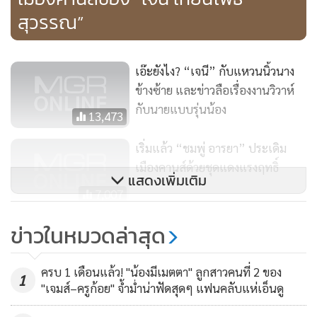
สุวรรณ”
เอ๊ะยังไง? “เจนี” กับแหวนนิ้วนาง
ข้างซ้าย และข่าวลือเรื่องงานวิวาห์
กับนายแบบรุ่นน้อง
13,473
Spotted Janie Thienphosuvan @janienineeleven making the
entrance at the red carpet of 71st Cannes Film Festival
เริ่มแล้ว “ชมพู่ อารยา” ประเดิม
@festivaldecannes wearing #privatePOEMcouture
เมืองคานส์ด้วยชุดแดงแรงฤทธิ์
แสดงเพิ่มเติม
@POEMcouture @POEM_official nude-pink taffeta silk
7,007
billowing dress #Cannes2018 #CannesFilmFestival
#FestivalDeCannes #RedCarpet #Couture #POEMbangkok
ส่อง “ชมพู่ อารยา” กับลุคสวยอลัง
ข่าวในหมวดล่าสุด
#POEMbkk
งานปาร์ตี้คืนแรกเมืองคานส์
A post shared by
Secret World of Glamour
(@poem_official) on
Ma
1,515
ครบ 1 เดือนแล้ว! "น้องมีเมตตา" ลูกสาวคนที่ 2 ของ
1
"เจมส์–ครูก้อย" จ้ำม่ำน่าฟัดสุดๆ แฟนคลับแห่เอ็นดู