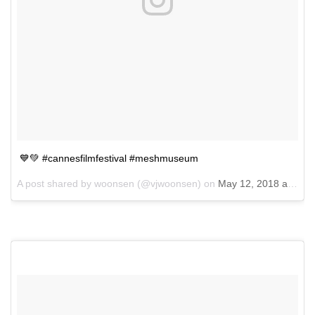
💙💚 #cannesfilmfestival #meshmuseum
A post shared by
woonsen
(@vjwoonsen) on
May 12, 2018 at 10:15pm PDT