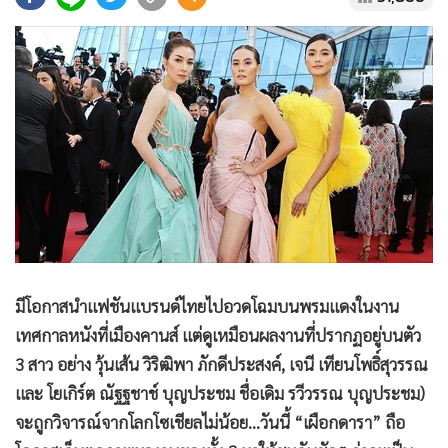
•
Good health & Well-being
•
Green Innovation & SD
•
Management & HR
•
MGR Live
•
Infographic
•
การเมือง
•
ท่องเที่ยว
•
กีฬา
•
ต่างประเทศ
•
Special Scoop
มีโอกาสนำแฟชันแบรนด์ไทยไปอวดโฉมบนพรมแดงในงาน
•
เศรษฐกิจ-ธุรกิจ
เทศกาลหนังที่เมืองคานส์ แต่ดูเหมือนผลงานที่ปรากฏอยู่บนตัว
•
จีน
3 สาว อย่าง วุ้นเส้น วิริฒิพา ภักดีประสงค์, เจนี เทียนโพธิ์สุวรรณ
•
ชุมชน-คุณภาพชีวิต
และ โยเกิร์ต ณัฐฐชาช์ บุญประชม ชื่อเดิม รวีวรรณ บุญประชม)
•
อาชญากรรม
จะถูกวิจารณ์จากโลกโซเชียลไม่น้อย...วันนี้ “เผือกดารา” ถือ
•
Motoring