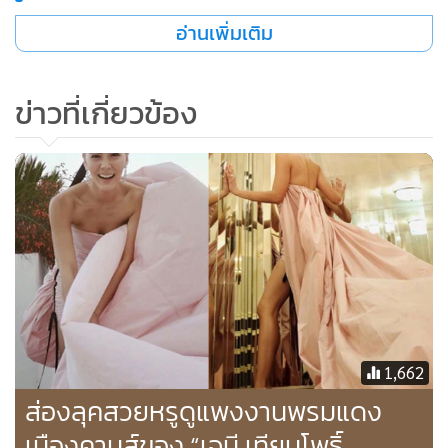
Proudly wearing @sean_poem for #cannes2018
อ่านเพิ่มเติม
#privatePOEMcouture @POEM_official 🖤
A post shared by
CEO 911byJT
(@janienineeleven) on
May 12, 2018 at 9:37pm PDT
ข่าวที่เกี่ยวข้อง
1,662
ส่องลุคสวยหรูดูแพงงานพรมแดง
เมืองคานส์ของ “เจนี เทียนโพธิ์