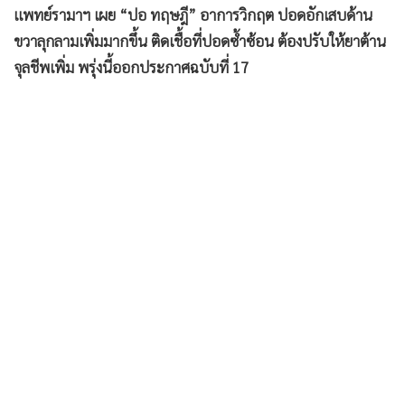
แพทย์รามาฯ เผย “ปอ ทฤษฎี” อาการวิกฤต ปอดอักเสบด้าน
•
เกม
ขวาลุกลามเพิ่มมากขึ้น ติดเชื้อที่ปอดซ้ำซ้อน ต้องปรับให้ยาต้าน
•
วิทยาศาสตร์
จุลชีพเพิ่ม พรุ่งนี้ออกประกาศฉบับที่ 17
•
SMEs
•
หุ้น
•
อินโดจีน
•
กองทุนรวม
•
Celeb Online
•
Factcheck
•
ญี่ปุ่น
•
News1
•
Gotomanager