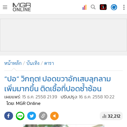
•
หน้าหลัก
•
ทันเหตุการณ์
•
ภาคใต้
•
ภูมิภาค
•
Online Section
หน้าหลัก
บันเทิง
ดารา
•
บันเทิง
•
ผู้จัดการรายวัน
“ปอ” วิกฤต! ปอดขวาอักเสบลุกลาม
•
คอลัมนิสต์
เพิ่มมากขึ้น ติดเชื้อที่ปอดซ้ำซ้อน
•
ละคร
เผยแพร่:
15 ธ.ค. 2558 21:39
ปรับปรุง:
16 ธ.ค. 2558 10:22
•
CbizReview
โดย: MGR Online
•
Cyber BIZ
32,212
•
ผู้จัดกวน