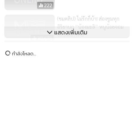
222
(ชมคลิป) ไม่รักก็บ้า! ส่องซูมทุก
อิริยาบถ “น้องมะลิ” หนูน้อยจอม
แสดงเพิ่มเติม
เอ็นเตอร์เทน
30,676
ด่วน “ปอ” ทรุดอีก! แพทย์เตรียมตัด
กำลังโหลด...
ปอดซ้าย
19,940