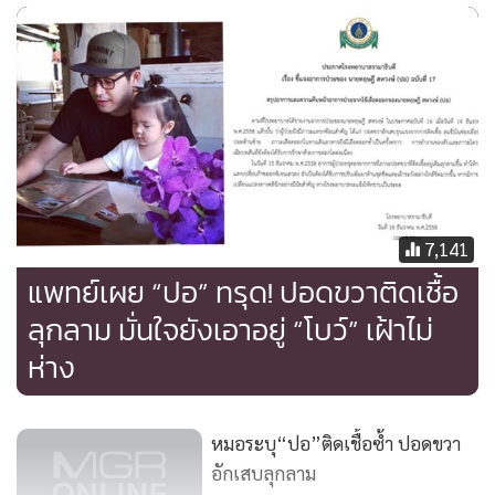
7,141
แพทย์เผย “ปอ” ทรุด! ปอดขวาติดเชื้อ
ลุกลาม มั่นใจยังเอาอยู่ “โบว์” เฝ้าไม่
ห่าง
หมอระบุ“ปอ”ติดเชื้อซ้ำ ปอดขวา
อักเสบลุกลาม