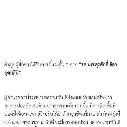
ล่าสุด ผู้สื่อข่าวได้รับการชี้แจงสั้น ๆ จาก
“รศ.นพ.สุรศักดิ์ ลีลา
อุดมลิปิ”
ผู้อำนวยการโรงพยาบาลรามาธิบดี โดยเผยว่า ขณะนี้พบว่า
อาการปอดอักเสบด้านขวาลุกลามเพิ่มมากขึ้น มีการติดเชื้อที่
ปอดซ้ำซ้อน แพทย์จึงปรับให้ยาต้านจุลชีพเพิ่ม และในวันพรุ่งนี้
(16 ธ.ค.) ทางรพ.รามาธิบดี จะมีการออกประกาศ รพ.รามาธิบดี