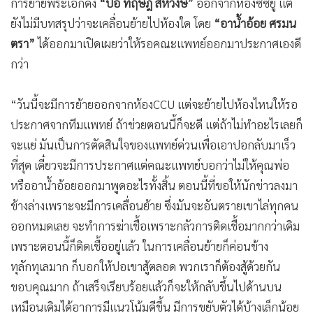
การย้ายพระเอกดัง
“ปอ ทฤษฎี สหวงษ์”
ออกจากห้องซีซียู แต่
ยังไม่มีบทสรุปว่าจะเคลื่อนย้ายไปห้องใด โดย
“อาน้ำอ้อย ศรมน
ตรา”
ได้ออกมาเปิดเผยว่าให้รอคณะแพทย์ออกมาประกาศเองดี
กว่า
“วันนี้จะมีการย้ายออกจากห้องCCU แต่จะย้ายไปห้องไหนให้รอ
ประกาศจากทีมแพทย์ ถ้าช่วยตอนนี้ก็จะดี แต่ถ้าไม่ทำอะไรเลยก็
จะแย่ มันเป็นการตัดสินใจของแพทย์ด่วนเพื่อเอาปอกลับมาเร็ว
ที่สุด เดี๋ยวจะมีการประกาศแต่คณะแพทย์บอกว่าไม่ให้คุณพ่อ
หรืออาน้ำอ้อยออกมาพูดอะไรทั้งสิ้น ตอนนี้ที่ขอให้นักข่าวลงมา
ข้างล่างเพราะจะมีการเคลื่อนย้าย ซึ่งมันจะอันตรายเขาไล่ทุกคน
ออกหมดเลย จะทำการฆ่าเชื้อเพราะกลัวการติดเชื้อมากกว่าเดิม
เพราะตอนนี้ก็ติดเชื้ออยู่แล้ว ในการเคลื่อนย้ายก็ค่อนข้าง
ทุลักทุเลมาก ก็บอกให้ปอเขาสู้ตลอด พวกเราก็ต้องสู้ด้วยกัน
ขอบคุณมาก ถ้าเสร็จเรียบร้อยแล้วก็จะให้กลับขึ้นไปด้านบน
เหมือนเดิมได้อาการมีแนวโน้มดีขึ้น มีการขยับตัวได้บ้างเล็กน้อย