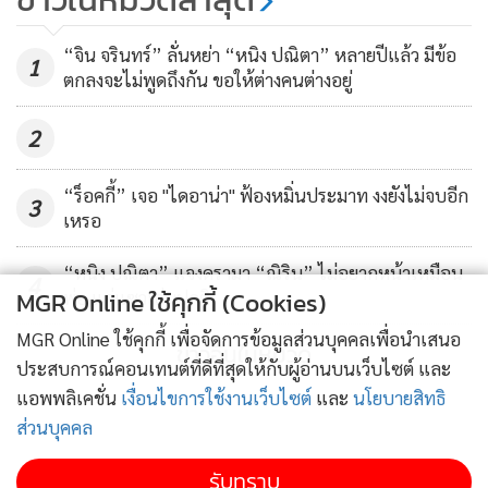
ประเมินอาการหลังลดยา
14,915
น้องมะลิ มาแล้วจ้า
“จิน จรินทร์” ลั่นหย่า “หนิง ปณิตา” หลายปีแล้ว มีข้อ
1
ตกลงจะไม่พูดถึงกัน ขอให้ต่างคนต่างอยู่
2
“ร็อคกี้” เจอ "ไดอาน่า" ฟ้องหมิ่นประมาท งงยังไม่จบอีก
3
เหรอ
“หนิง ปณิตา” แจงดรามา “ณิริน” ไม่อยากหน้าเหมือน
4
MGR Online ใช้คุกกี้ (Cookies)
พ่อ แค่แซวเล่นปกติ
MGR Online ใช้คุกกี้ เพื่อจัดการข้อมูลส่วนบุคคลเพื่อนำเสนอ
ข่าวอื่นในหมวด
ประสบการณ์คอนเทนต์ที่ดีที่สุดให้กับผู้อ่านบนเว็บไซต์ และ
แอพพลิเคชั่น
เงื่อนไขการใช้งานเว็บไซต์
และ
นโยบายสิทธิ
ส่วนบุคคล
รับทราบ