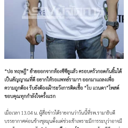
•
เกม
•
วิทยาศาสตร์
•
SMEs
•
หุ้น
•
อินโดจีน
•
กองทุนรวม
•
Celeb Online
•
Factcheck
“ปอ ทฤษฎี” ย้ายออกจากห้องซีซียูแล้ว ครอบครัวกอดกันยิ้มได้
•
ญี่ปุ่น
เป็นสัญญาณที่ดี อยากให้รอแพทย์รามาฯ ออกมาแถลงเพื่อ
•
News1
ความถูกต้อง รับยังต้องเฝ้าระวังการติดเชื้อ “โบ แวนดา”โพสต์
•
Gotomanager
ขอบคุณทุกกำลังใจครั้งแรก
เมื่อเวลา 13.04 น. ผู้สื่อข่าวได้รายงานว่าวันนี้ที่รพ.รามาธิบดี
บรรยากาศค่อนข้างชุลมุนตั้งแต่ช่วงเช้าเพราะมีการระบุว่าอาจมี