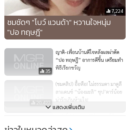
7,224
ชมชัดๆ "โบว์ แวนด้า" หวานใจหนุ่ม
"ปอ ทฤษฎี"
ญาติ-เพื่อนบ้านดีใจหลังผลผ่าตัด
“ปอ ทฤษฎี” อาการดีขึ้น เตรียมทำ
พิธีเรียกขวัญ
35
(ชมคลิป) อื้อหือ! ไม่ธรรมดา มาดูลี
ลาแดนซ์ “น้องมะลิ” ซุป’ตาร์น้อย
น่ารักเกินห้ามใจ!
20,422
แสดงเพิ่มเติม
แพทย์เผยอาการ “ปอ ทฤษฎี”
สัญญาณดี มีการขยับศีรษะ ต้อง
ข่าวในหมวดล่าสุด