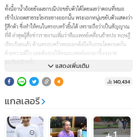
ทั้งนี้อาน้ำอ้อยยังเผยกรณีปอขยับตัวได้โดยเผยว่าตอนที่หมอ
เข้าไปถอดสายระโยงระยางออกนั้น พระเอกหนุ่มขยับตัวแสดงว่า
รู้สึกตัว ซึ่งทำให้คนในครอบครัวยิ้มได้ เพราะถือว่าเป็นสัญญาณ
ที่ดี ล่าสุดผู้สื่อข่าวรายงานเพิ่มว่าทีมแพทย์เคลื่อนย้ายปอ ทฤษฎี
เรียบร้อยแล้ว ด้านครอบครัวพระเอกดังถึงกับกระโดดกอดกัน
ด้วยความดีใจ และต้องรอให้คณะแพทย์ออกมาชี้แจงราย
ละเอียดอีกครั้ง
แสดงเพิ่มเติม
นอกจากนี้ในอินสตาแกรมของ
140,434
แกลเลอรี
“โบ แวนดา สหวงษ์”
แฟนสาวปอได้โพสต์ข้อความขอบคุณทุก
กำลังใจที่ส่งให้ครอบครัวเป็นครั้งแรก โดยมีแฟนคลับเข้าไปคอม
เมนต์ให้กำลังใจเป็นจำนวนมาก
+1