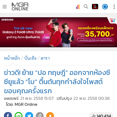
•
หน้าหลัก
•
ทันเหตุการณ์
•
ภาคใต้
•
ภูมิภาค
•
Online Section
หน้าหลัก
บันเทิง
ดารา
•
บันเทิง
•
ผู้จัดการรายวัน
ข่าวดี! ย้าย “ปอ ทฤษฎี” ออกจากห้องซี
•
คอลัมนิสต์
ซียูแล้ว “โบ” ตื้นตันทุกกำลังใจโพสต์
•
ละคร
ขอบคุณครั้งแรก
•
CbizReview
เผยแพร่:
21 พ.ย. 2558 15:07
ปรับปรุง:
22 พ.ย. 2558 00:38
•
Cyber BIZ
โดย: MGR Online
•
ผู้จัดกวน
140,434