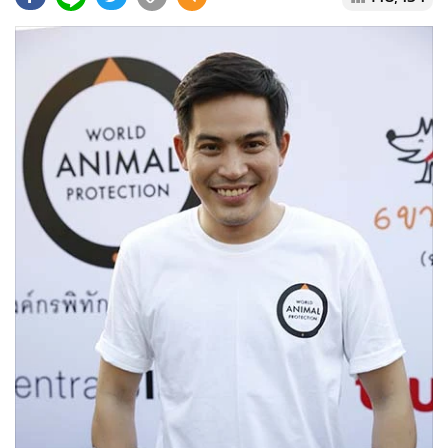
•
Good health & Well-being
•
Green Innovation & SD
•
Management & HR
•
MGR Live
•
Infographic
•
การเมือง
•
ท่องเที่ยว
•
กีฬา
•
ต่างประเทศ
•
Special Scoop
•
เศรษฐกิจ-ธุรกิจ
•
จีน
•
ชุมชน-คุณภาพชีวิต
•
อาชญากรรม
•
Motoring