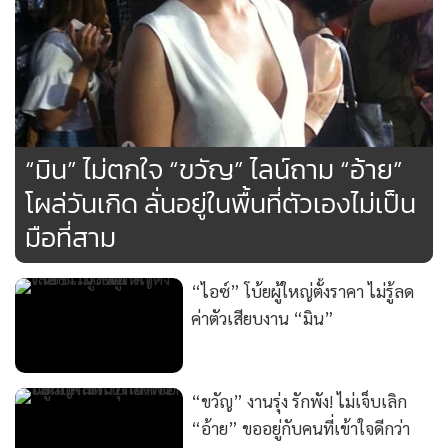
“มิน” ไม่ตกใจ “ขวัญ” ไลน์ถาม “อ้าย”
โผล่วันเกิด ลั่นอยู่ในพื้นที่ตัวเองไม่เป็น
มือที่สาม
“ไอซ์” โบ้ยผู้ใหญ่ตั้งราคา ไม่รู้ลด
ค่าตัวเสียบงาน “มิน”
“ขวัญ” งานรุ่ง รักพัง! ไม่เจ็บเลิก
“อ้าย” ขออยู่กับคนที่เข้าใจดีกว่า