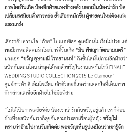
•
เกม
ภาพโผล่วันเกิด ป้องอีกฝ่ายแทงข้างหลัง บอกเป็นน้องน่ารัก ปัด
•
วิทยาศาสตร์
เปลี่ยนรสนิยมคั่วสาวหล่อ ย้ำเลือกหนักขึ้น ผู้ชายคนใหม่ต้องเก่ง
•
SMEs
และแกร่ง
•
หุ้น
เลิกรากับหวานใจ “อ้าย” ไปแบบชิลๆ ดูเหมือนไม่เจ็บไม่ปวด แต่
•
อินโดจีน
พอมีภาพอดีตคนรักโผล่ปาร์ตี้วันเกิด
“มิน พีชญา วัฒนามนตรี”
•
กองทุนรวม
นางเอก
“ขวัญ อุษามณี ไวทยานนท์”
ถึงขั้นไลน์ไปถามอีกฝ่ายว่า
•
Celeb Online
สนิทกันตอนไหน ล่าสุดได้เจอตัวขวัญในงานแฟชั่นโชว์ FINALE
•
Factcheck
WEDDING STUDIO COLLECTION 2015 Le Glamour”
•
ญี่ปุ่น
ศูนย์การค้า ดิ เอ็มโพเรียม เจ้าตัวเลยชี้แจงว่าแค่ตกใจที่เห็นภาพ
•
News1
ดังกล่าวแต่เชื่ออีกฝ่ายไม่ใช่มือที่สาม
•
Gotomanager
“ไม่ได้เป็นการเคลียร์ค่ะ น้องเขาน่ารักกับขวัญอยู่แล้ว เราก็ค่อน
ข้างที่จะสนิทกันเราก็คุยกันตามประสาเพื่อนผู้หญิง
ขวัญไม่
ทราบว่าอ้ายไปงานวันเกิดค่ะ พอขวัญเห็นรูปเหมือนว่าเขารู้จัก