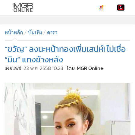
•
หน้าหลัก
•
หน้าหลัก
ทันเหตุการณ์
บันเทิง
ดารา
•
ภาคใต้
“ขวัญ” ลงนะหน้าทองเพิ่มเสน่ห์! ไม่เชื่อ
•
ภูมิภาค
“มิน” แทงข้างหลัง
•
Online Section
เผยแพร่:
23 พ.ค. 2558 10:23
โดย: MGR Online
•
บันเทิง
•
ผู้จัดการรายวัน
•
คอลัมนิสต์
•
ละคร
•
CbizReview
•
Cyber BIZ
•
ผู้จัดกวน