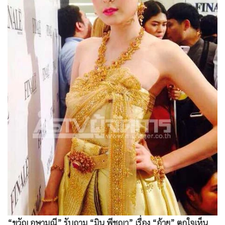
•
Good health & Well-being
•
Green Innovation & SD
•
Management & HR
•
MGR Live
•
Infographic
•
การเมือง
•
ท่องเที่ยว
•
กีฬา
•
ต่างประเทศ
•
Special Scoop
•
เศรษฐกิจ-ธุรกิจ
•
จีน
•
ชุมชน-คุณภาพชีวิต
•
อาชญากรรม
•
Motoring
“ขวัญ อุษามณี” รับถาม “มิน พีชญา” เรื่อง “อ้าย” ตกใจเห็น