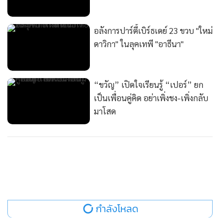
อลังการปาร์ตี้เบิร์ธเดย์ 23 ขวบ "ใหม่
ดาวิกา" ในลุคเทพี "อาธีนา"
“ขวัญ” เปิดใจเรียนรู้ “เปอร์” ยก
เป็นเพื่อนคู่คิด อย่าเพิ่งชง-เพิ่งกลับ
มาโสด
ASTVผู้จัดการออนไลน์ เพิ่มหมวดข่าว “โต๊ะญี่ปุ่น” นำเสนอความ
เคลื่อนไหวของข้อมูลข่าวสาร ตอบสนองผู้อ่านามเราได้นับตั้งแต่
กำลังโหลด
บัดนี้เป็นต้นไป