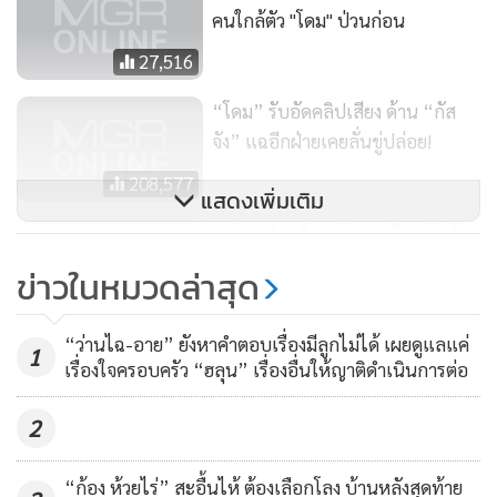
คนใกล้ตัว "โดม" ป่วนก่อน
27,516
“โดม” รับอัดคลิปเสียง ด้าน “กัส
จัง” แฉอีกฝ่ายเคยลั่นขู่ปล่อย!
208,577
แสดงเพิ่มเติม
ปล่อยคลิปเสียง “โดม” ซัด “กัสจัง”
(ฟังคลิป)
ข่าวในหมวดล่าสุด
564,332
“ว่านไฉ-อาย” ยังหาคำตอบเรื่องมีลูกไม่ได้ เผยดูแลแค่
1
เรื่องใจครอบครัว “ฮลุน” เรื่องอื่นให้ญาติดำเนินการต่อ
2
“ก้อง ห้วยไร่” สะอื้นไห้ ต้องเลือกโลง บ้านหลังสุดท้าย