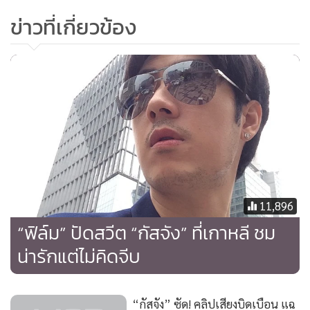
“ละครเรื่องใหม่เป็นละครผีค่ะ เขาก็จะต้องประณีตเรื่องของใช้
ข่าวที่เกี่ยวข้อง
เอฟเฟกต์แต่งหน้าผีให้ใหม่ ก็
ต้องใช้เวลามากเหมือนกัน คิดว่าน่า
จะต้นปีน่าจะได้เห็น อยากให้ทุกคนได้ดูเรื่องนางชฎานะคะ
ความหลอนเต็มพิกัดแน่นอนไม่ต้องกลัว (ยิ้ม)
ตอนนี้คิวก็ไปทาง
ถ่ายละคร อีเวนต์ โฆษณาเรื่อยๆ ค่ะ ล่าสุดก็ไปถ่ายแบบที่
เยอรมนี กับพี่เวียร์ ทำงานกับพี่ใหญ่ อมาตย์ ซึ่งทำงานกับเขามา
เยอะ เขาเป็นคนแรกๆ ที่ได้ทำงานร่วมกัน เราก็นับถือและเคารพ
พี่ใหญ่มากๆ นิตยสารเพื่อนเดินทาง ลองไปหาดูกันค่ะ ภาพ
สวยๆ”
11,896
“ฟิล์ม” ปัดสวีต “กัสจัง” ที่เกาหลี ชม
“ส่วนละครก็มีนางชฎาเรื่องเดียว แล้วก็มีการพูดคุย ดูเรื่องของ
น่ารักแต่ไม่คิดจีบ
รายละเอียดค่ะ ถ้ามีอะไรเดี๋ยวมาอัปเดตกันค่ะ ตอนนี้คิวละครก็
ปาไปครึ่งอาทิตย์แล้ว อีกครึ่งอาทิตย์ก็ต้องทำงานอย่างนี้ ไหนจะ
ธุรกิจส่วนตัวอีก แค่นี้ก็จะไม่ได้นอนแล้ว (หัวเราะ)”
“กัสจัง” ซัด! คลิปเสียงบิดเบือน แฉ