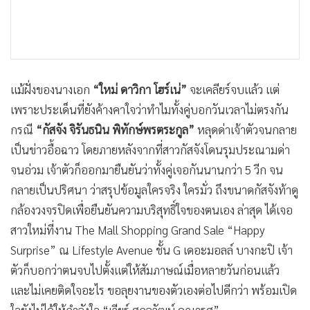
แม้ฝั่งของนางเอก
“ใหม่ ดาวิกา โฮร์เน่”
จะเคลียร์จบแล้ว แต่
เพราะประเด็นที่ยังค้างคาใจว่าทำไมทั้งคู่บอกวันเวลาไม่ตรงกัน
กรณี
“กัสจัง จิรันธนิน พิทักษ์พรตระกูล”
หลุดด่าเจ้าตัวจนกลาย
เป็นข่าวอื้อฉาว โดยภายหลังจากที่สาวกัสจังโดนรุมประณามด่า
จนอ่วม เจ้าตัวก็ออกมายืนยันว่าทั้งคู่เจอกันนานกว่า 5 วีก จน
กลายเป็นปริศนา ว่าสรุปข้อมูลใครจริง ใครมั่ว ถึงขนาดกัสจังท้าดู
กล้องวงจรปิดเพื่อยืนยันความบริสุทธิ์ใจของตนเอง ล่าสุด ได้เจอ
สาวใหม่ที่งาน The Mall Shopping Grand Sale “Happy
Surprise” ณ Lifestyle Avenue ชั้น G เดอะมอลล์ บางกะปิ เจ้า
ตัวก็บอกว่าตนจบไปตั้งแต่ให้สัมภาษณ์เมื่อหลายวันก่อนแล้ว
และไม่เคยติดใจอะไร ขอลุยงานของตัวเองต่อไปดีกว่า พร้อมเปิด