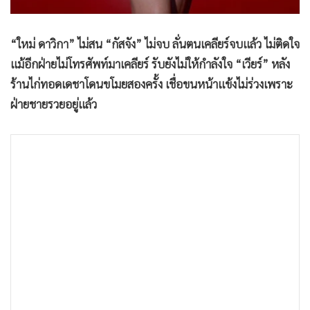
•
เกม
•
วิทยาศาสตร์
“ใหม่ ดาวิกา” ไม่สน “กัสจัง” ไม่จบ ลั่นตนเคลียร์จบแล้ว ไม่ติดใจ
•
SMEs
แม้อีกฝ่ายไม่โทรศัพท์มาเคลียร์ รับยังไม่ให้กำลังใจ “เวียร์” หลัง
•
หุ้น
ร้านไก่ทอดเดชาโดนขโมยสองครั้ง เชื่อขนหน้าแข้งไม่ร่วงเพราะ
•
อินโดจีน
ฝ่ายชายรวยอยู่แล้ว
•
กองทุนรวม
•
Celeb Online
•
Factcheck
•
ญี่ปุ่น
•
News1
•
Gotomanager