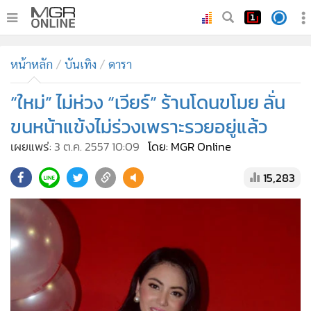
•
หน้าหลัก
หน้าหลัก
บันเทิง
ดารา
•
ทันเหตุการณ์
•
“ใหม่” ไม่ห่วง “เวียร์” ร้านโดนขโมย ลั่น
ภาคใต้
•
ภูมิภาค
ขนหน้าแข้งไม่ร่วงเพราะรวยอยู่แล้ว
•
Online Section
เผยแพร่:
3 ต.ค. 2557 10:09
โดย: MGR Online
•
บันเทิง
15,283
•
ผู้จัดการรายวัน
•
คอลัมนิสต์
•
ละคร
•
CbizReview
•
Cyber BIZ
•
ผู้จัดกวน