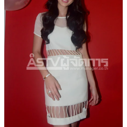
•
Good health & Well-being
•
Green Innovation & SD
•
Management & HR
•
MGR Live
•
Infographic
•
การเมือง
•
ท่องเที่ยว
•
กีฬา
•
ต่างประเทศ
•
Special Scoop
•
เศรษฐกิจ-ธุรกิจ
•
จีน
•
ชุมชน-คุณภาพชีวิต
•
อาชญากรรม
•
Motoring