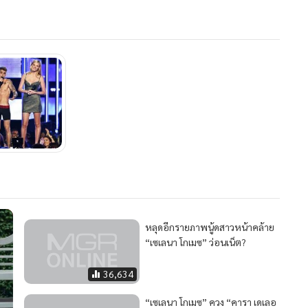
ซ้อ 7” ก่อนใคร ผ่าน SMS โทรศัพท์มือถือทุกเครือข่าย
 R แล้วส่งไปที่หมายเลข 1951540
พิมพ์ ENT แล้วส่งไปที่หมายเลข 4682000
 15 วัน อ่านรายละเอียดเพิ่มเติมได้ที่นี่
คลิก
21,598