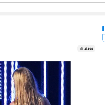
ี่ใช้
ine
้นสูง
21,598