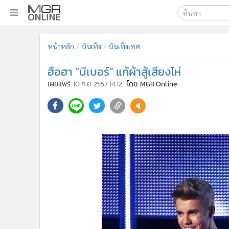
เลือกเครื่องมือท
•
หน้าหลัก
หน้าหลัก
บันเทิง
บันเทิงเทศ
ค้นหา
•
ทันเหตุการณ์
Google
•
ภาคใต้
ฮือฮา “บีเบอร์” แก้ผ้าสู้เสียงโห่
•
ภูมิภาค
MGR Onl
เผยแพร่:
10 ก.ย. 2557 14:12
โดย: MGR Online
•
Online Section
ค้นหาขั
•
บันเทิง
•
ผู้จัดการรายวัน
•
คอลัมนิสต์
•
ละคร
•
CbizReview
•
Cyber BIZ
•
ผู้จัดกวน
•
Good health & Well-being
•
Green Innovation & SD