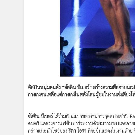
•
อินโดจีน
•
กองทุนรวม
•
Celeb Online
•
Factcheck
•
ญี่ปุ่น
•
News1
•
Gotomanager
ศิลปินหนุ่มคนดัง “จัสติน บีเบอร์” สร้างความฮือฮาบนเวท
กางเกงจนเหลือแต่กางเกงในหลังโดนผู้ชมในงานส่งเสียงโห่ด
จัสติน บีเบอร์
ได้ร่วมเป็นแขกของงานการกุศลประจำปี
Fa
ดนตรี และวงการแฟชั่นมาร่วมงานด้วยมากมาย แต่กลายเป็
กล่าวแนะนำโชว์ของ
ริตา โอรา
ที่จะขึ้นแสดงในงานด้วย บ
โดยมีคนดูกลุ่มหนึ่งที่ส่งเสียงโห่ศิลปินหนุ่มน้อยที่ก่อเรื่