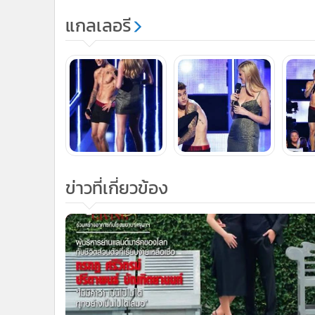
เกาะติดข่าวบันเทิงและร่วมวงเมาท์ดารากับ “
ระบบ
dtac
- เข้าเมนู write Message พิมพ์
ระบบ
AIS
- กด *468200311 แล้วโทร.ออก
ระบบ
True Move
เข้าเมนู write Message 
*ค่าบริการเพียง 29 บาท ต่อเดือน ทดลองใช้ฟรี
แกลเลอรี