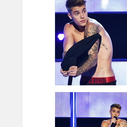
ซึ่งหลังงานจบลง บีเบอร์ ได้ทวีตข้อความถึงแฟนๆ ว่า “งา
Klein ด้วยที่อยู่กับผมในคืนนี้ …. ยายเคยบอกว่าให้จัดกา
โทรทัศน์แห่งชาติซะเลย” ศิลปินหนุ่มคนดังกล่าว