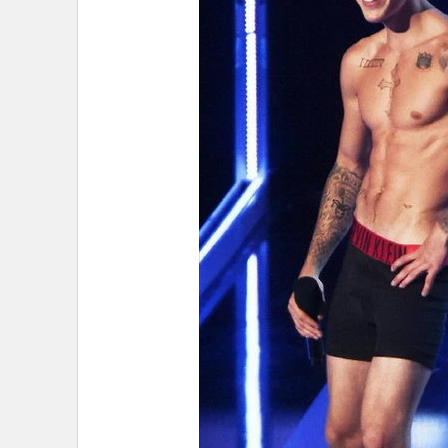
•
Management & HR
•
MGR Live
•
Infographic
•
การเมือง
•
ท่องเที่ยว
•
กีฬา
•
ต่างประเทศ
•
Special Scoop
•
เศรษฐกิจ-ธุรกิจ
•
จีน
•
ชุมชน-คุณภาพชีวิต
•
อาชญากรรม
•
Motoring
•
เกม
•
วิทยาศาสตร์
•
SMEs
•
หุ้น