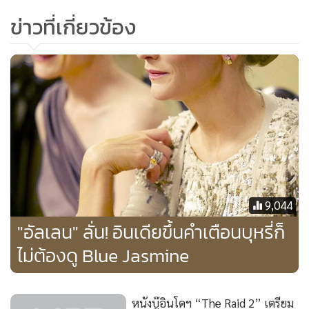
สำหรับหนังสุดอื้อฉาว Nymphomaniac ที่ถูกแบ่งออกเป็น 2
ข่าวที่เกี่ยวข้อง
ภาค และภาคแรกจะเข้าฉายในสหรัฐฯ ในเดือน มี.ค.ที่จะถึงนี้ มี
นักแสดงชื่อดังร่วมแสดงด้วยมากมาย อาทิ
คริสเตียน สเลเตอร์
,
สเตซี มาร์ติน
,
อูมา เธอร์แมน
,
สเตลเลน สการ์การ์ด
และ
ชาร์ล็อตต์ แกงสบูร์ก
โดยหนังมีเนื้อหาเกี่ยวกับชีวิตของผู้หญิงผู้มี
ปัญหาเสพติดเซ็กส์ตั้งแต่วัยเด็ก จนอายุย่างก้าวเข้าสู่ช่วงกลางคน
9,044
"อัลเลน" ลั่น! อินเดียขึ้นคำเตือนบุหรี่ก็
ไม่ต้องดู Blue Jasmine
หนังบู๊อินโดฯ “The Raid 2” เตรียม