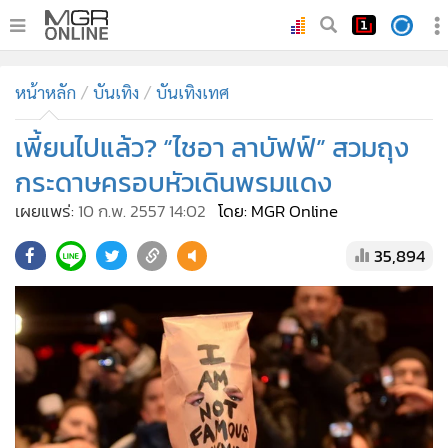
•
หน้าหลัก
หน้าหลัก
บันเทิง
บันเทิงเทศ
•
ทันเหตุการณ์
•
เพี้ยนไปแล้ว? “ไชอา ลาบัฟฟ์” สวมถุง
ภาคใต้
•
ภูมิภาค
กระดาษครอบหัวเดินพรมแดง
•
Online Section
เผยแพร่:
10 ก.พ. 2557 14:02
โดย: MGR Online
•
บันเทิง
35,894
•
ผู้จัดการรายวัน
•
คอลัมนิสต์
•
ละคร
•
CbizReview
•
Cyber BIZ
•
ผู้จัดกวน