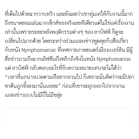
ที่เต็มไปด้วยฉากวาบหวิว และยังเผยว่าเขาทุ่มเทให้กับงานนี้มาก
ถึงขนาดยอมเล่นฉากเซ็กส์ของจริงเลยทีเดียว
แต่ไม่ใช่แค่เรื่องงาน
เท่านั้นเพราะระยะหลังพฤติกรรมต่างๆ ของ ลาบัฟฟ์ ก็ดูจะ
เปลี่ยนไปมากด้วย โดยระหว่างร่วมแถลงข่าวพูดคุยกับสื่อเกี่ยว
กับหนัง Nymphomaniac ที่เทศกาลภาพยนตร์เมืองเบอร์ลิน มีผู้
สื่อข่าวถามถึงฉากเลิฟซีนถึงพริกถึงขิงในหนัง Nymphomaniac
แต่ ลาบัฟฟ์ กลับตอบอะไรที่จับความหมายแทบจะไม่ได้ว่า
“เวลาที่นกนางนวลตามเรือลากอวนไป ก็เพราะมันคิดว่าจะมีปลา
ซาดีนถูกทิ้งลงมานั่นแหละ” ก่อนที่เขาจะลุกออกไปจากงาน
แถลงข่าวแบบไม่มีปี่ไม่มีขลุ่ย