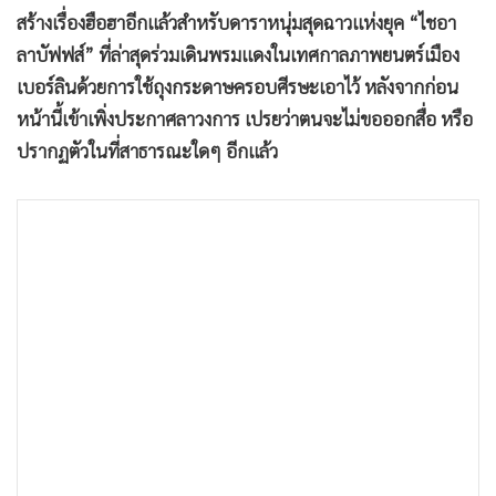
•
เกม
สร้างเรื่องฮือฮาอีกแล้วสำหรับดาราหนุ่มสุดฉาวแห่งยุค “ไชอา
•
วิทยาศาสตร์
ลาบัฟฟส์” ที่ล่าสุดร่วมเดินพรมแดงในเทศกาลภาพยนตร์เมือง
เบอร์ลินด้วยการใช้ถุงกระดาษครอบศีรษะเอาไว้ หลังจากก่อน
•
SMEs
หน้านี้เข้าเพิ่งประกาศลาวงการ เปรยว่าตนจะไม่ขอออกสื่อ หรือ
•
หุ้น
ปรากฏตัวในที่สาธารณะใดๆ อีกแล้ว
•
อินโดจีน
•
กองทุนรวม
•
Celeb Online
•
Factcheck
•
ญี่ปุ่น
•
News1
•
Gotomanager