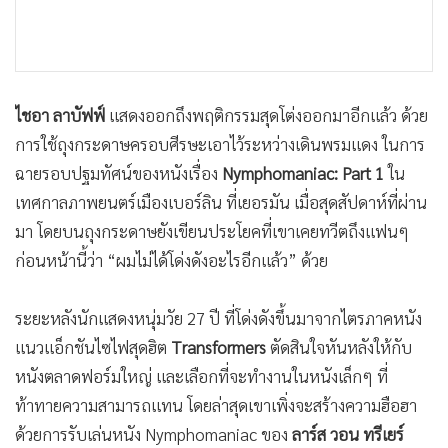
ไชอา ลาบัฟฟ์
แสดงออกถึงพฤติกรรมสุดโต่งออกมาอีกแล้ว ด้วย
การใช้ถุงกระดาษครอบศีรษะเอาไว้ระหว่างเดินพรมแดง ในการ
ฉายรอบปฐมทัศน์ของหนังเรื่อง
Nymphomaniac: Part 1
ใน
เทศกาลภาพยนตร์เมืองเบอร์ลิน ที่เยอรมัน เมื่อสุดสัปดาห์ที่ผ่าน
มา โดยบนถุงกระดาษยังเขียนประโยคที่เขาเคยทวีตถึงแฟนๆ
ก่อนหน้านี้ว่า “ผมไม่ได้โด่งดังอะไรอีกแล้ว” ด้วย
ระยะหลังนักแสดงหนุ่มวัย 27 ปี ที่โด่งดังขึ้นมาจากไตรภาคหนัง
แนวแอ็กชันไซไฟสุดฮิต
Transformers
ตัดสินใจหันหลังให้กับ
หนังตลาดฟอร์มใหญ่ และเลือกที่จะทำงานในหนังเล็กๆ ที่
ท้าทายความสามารถแทน โดยล่าสุดเขาเพิ่งจะสร้างความฮือฮา
ด้วยการรับเล่นหนัง Nymphomaniac ของ
ลาร์ส วอน ทรีเยร์