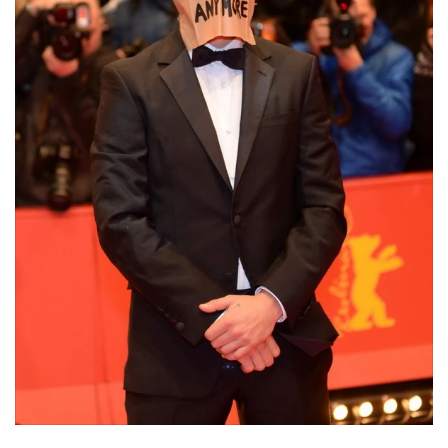
•
Good health & Well-being
•
Green Innovation & SD
•
Management & HR
•
MGR Live
•
Infographic
•
การเมือง
•
ท่องเที่ยว
•
กีฬา
•
ต่างประเทศ
•
Special Scoop
•
เศรษฐกิจ-ธุรกิจ
•
จีน
•
ชุมชน-คุณภาพชีวิต
•
อาชญากรรม
•
Motoring