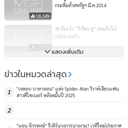
กระหึ่มทั่วสหรัฐฯ มี.ค.2014
18,349
38 ยังแจ๋ว “วิเวียน ชู” ยอมรับไม่
ถนัดฉากหวิว
32,875
แสดงเพิ่มเติม
“หลิวเจียหลิง-จางม่านอวี้” ถ่ายภาพ
ร่วมกันครั้งแรกในทศวรรษ
ข่าวในหมวดล่าสุด
18,782
"เจคอบ บาทาลอน" แห่ง Spider-Man วิวาห์เงียบแฟน
1
สาวดีไซเนอร์ หลังหมั้นปี 2025
2
"แอน จักรพงษ์" รีเทิร์นวงการนางงาม? เวทีใหม่ประกาศ