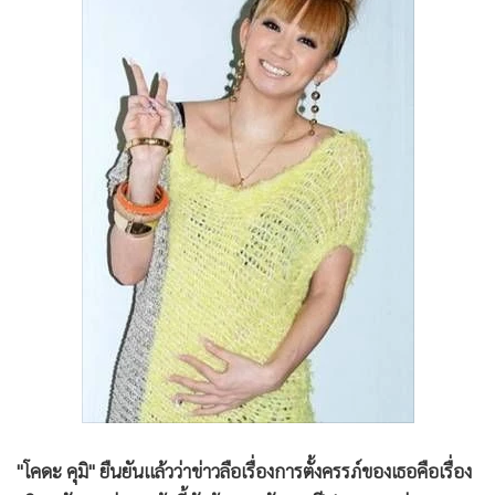
•
Good health & Well-being
•
Green Innovation & SD
•
Management & HR
•
MGR Live
•
Infographic
•
การเมือง
•
ท่องเที่ยว
•
กีฬา
•
ต่างประเทศ
•
Special Scoop
•
เศรษฐกิจ-ธุรกิจ
•
จีน
•
ชุมชน-คุณภาพชีวิต
•
อาชญากรรม
"โคดะ คุมิ" ยืนยันแล้วว่าข่าวลือเรื่องการตั้งครรภ์ของเธอคือเรื่อง
•
Motoring