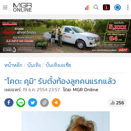
•
หน้าหลัก
•
ทันเหตุการณ์
•
ภาคใต้
•
ภูมิภาค
•
Online Section
หน้าหลัก
บันเทิง
บันเทิงเอเชีย
•
บันเทิง
•
ผู้จัดการรายวัน
"โคดะ คุมิ" รับตั้งท้องลูกคนแรกแล้ว
•
คอลัมนิสต์
เผยแพร่:
19 ธ.ค. 2554 23:57
โดย: MGR Online
•
ละคร
256
•
CbizReview
•
Cyber BIZ
•
ผู้จัดกวน