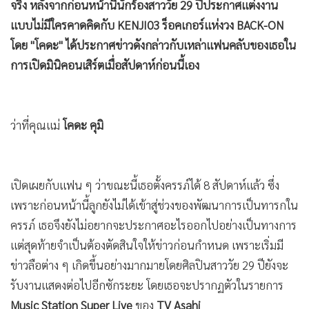
จริง หลังจากก่อนหน้านี้นักร้องสาววัย 29 ปีประกาศแต่งงาน
•
เกม
แบบไม่มีใครคาดคิดกับ KENJI03 ร็อคเกอร์แห่งวง BACK-ON
•
วิทยาศาสตร์
โดย "โคดะ" ได้ประกาศข่าวดังกล่าวกับเหล่าแฟนคลับของเธอใน
•
SMEs
การเปิดมินิคอนเสิร์ตเมื่อสัปดาห์ก่อนนี้เอง
•
หุ้น
•
อินโดจีน
•
กองทุนรวม
ว่าที่คุณแม่
โคดะ คุมิ
•
Celeb Online
•
Factcheck
•
ญี่ปุ่น
เปิดเผยกับแฟน ๆ ว่าขณะนี้เธอตั้งครรภ์ได้ 8 สัปดาห์แล้ว ซึ่ง
•
News1
เพราะก่อนหน้านี้ลูกยังไม่ได้เข้าสู่ช่วงของพัฒนาการเป็นทารกใน
ครรภ์ เธอจึงยังไม่อยากจะประกาศอะไรออกไปอย่างเป็นทางการ
•
Gotomanager
แต่สุดท้ายจำเป็นต้องตัดสินใจให้ข่าวก่อนกำหนด เพราะเริ่มมี
ข่าวลือต่าง ๆ เกิดขึ้นอย่างมากมาย
โดยศิลปินสาววัย 29 ปียังจะ
รับงานแสดงต่อไปอีกซักระยะ โดยเธอจะปรากฏตัวในรายการ
Music Station Super Live
ของ
TV Asahi