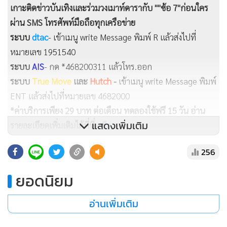
เกาะติดข่าวบันเทิงและร่วมวงเมาท์ดารากับ ""ซ้อ 7"ก่อนใคร
ผ่าน SMS โทรศัพท์มือถือทุกเครือข่าย
ระบบ
dtac
- เข้าเมนู write Message พิมพ์ R แล้วส่งไปที่
หมายเลข 1951540
ระบบ
AIS
- กด *468200311 แล้วโทร.ออก
ระบบ
True Move
และ
Hutch
-
เข้าเมนู write Message พิมพ์
ENT แล้วส่งไปที่หมายเลข 4682000
*ค่าบริการเพียง 29 บาท ต่อเดือน ทดลองใช้ฟรี 15 วัน อ่าน
รายละเอียดเพิ่มเติมได้ที่นี่
คลิก
256
ยอดนิยม
อ่านเพิ่มเติม