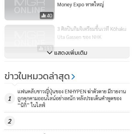
Money Expo หาดใหญ่
40
3 ศิลปินกิมจิเตรียมขึ้นเวที Kōhaku
Uta Gassen ของ NHK
193
แสดงเพิ่มเติม
20ค่ายแห่ร่วมงานแปซิฟิค มอเตอร์
โชว์
ข่าวในหมวดล่าสุด
164
แฟนคลับชาวญี่ปุ่นของ ENHYPEN ฆ่าตัวตาย มีรายงาน
1
ถูกคุกคามออนไลน์อย่างหนัก หลังประเด็นคำพูดของ
“นิกิ” ในไลฟ์
2