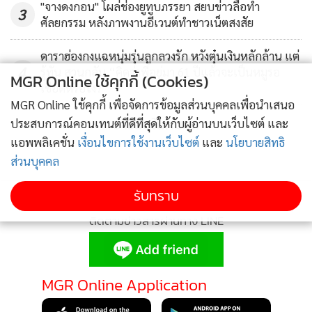
"จางดงกอน" โผล่ช่องยูทูบภรรยา สยบข่าวลือทำ
3
ศัลยกรรม หลังภาพงานอีเวนต์ทำชาวเน็ตสงสัย
ดาราฮ่องกงแฉหนุ่มรุ่นลูกลวงรัก หวังตุ๋นเงินหลักล้าน แต่
4
รู้ทัน สวนกลับ “คิดว่าพี่อยู่มา 61 ปีแล้วจะเป็นหมูรอ
MGR Online ใช้คุกกี้ (Cookies)
เชือดหรือไง?”
MGR Online ใช้คุกกี้ เพื่อจัดการข้อมูลส่วนบุคคลเพื่อนำเสนอ
ข่าวอื่นในหมวด
ประสบการณ์คอนเทนต์ที่ดีที่สุดให้กับผู้อ่านบนเว็บไซต์ และ
แอพพลิเคชั่น
เงื่อนไขการใช้งานเว็บไซต์
และ
นโยบายสิทธิ
ส่วนบุคคล
รับทราบ
ติดตามข่าวสารผ่านทาง LINE
MGR Online Application